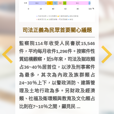
司法正義為民眾首要關心議題
監察院114年收受人民書狀15,546
件，平均每月收件1,296件。按案件性
監察
質結構觀察，近5年來，司法及獄政類
均每
占36~40％居首位，以涉及刑事案件
證，
為最多，其次為內政及族群類占
調卷
24~30％上下，以警政消防、建築管
詢會
理及土地行政為多。另財政及經濟
次及
類、社福及衛環類與教育及文化類占
審議
比則在7~10％之間，顯見民 ...
人，