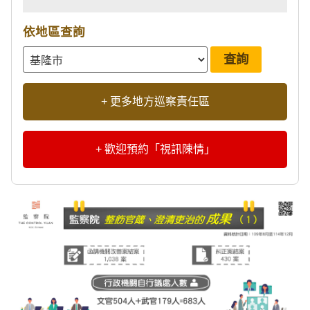
依地區查詢
+ 更多地方巡察責任區
+ 歡迎預約「視訊陳情」