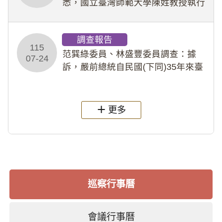
悉，國立臺灣師範大學陳姓教授執行
多件人體研究計畫，其採集及運用血
液樣本，疑違反「人體研究法」及學
調查報告
術倫理等情案調查報告。(115教調
115
31)
范巽綠委員、林盛豐委員調查：據
07-24
訴，嚴前總統自民國(下同)35年來臺
後即居住於重慶寓所(即國定古蹟嚴家
淦故居)，迨至嚴前總統及其夫人相繼
過世後，總統府於89年間函請其家屬
更多
繼續留住
巡察行事曆
會議行事曆