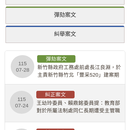
彈劾案文
糾舉案文
彈劾案文
115
新竹縣政府工務處前處長江良淵，於
07-28
主責新竹縣竹北「豐采520」建案期
間，藏匿鉅額來源不明財產現金新臺
幣1,483萬餘元，並長期收受建商餽
糾正案文
贈；復罔顧公共安全，圖利默許建商
115
王幼玲委員、賴鼎銘委員提：教育部
於停工期間
07-24
對於所屬法制處同仁長期遭受主管職
場不法侵害情事，未能及時察覺、有
效介入及妥為處理，顯未善盡「公務