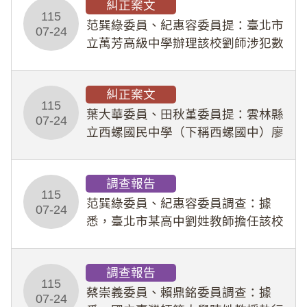
糾正案文
人員保障法」及「職業安全衛生法」
115
所定維護公務人員
范巽綠委員、紀惠容委員提：臺北市
07-24
立萬芳高級中學辦理該校劉師涉犯數
位性剝削事件，於第一線校園性別事
件調查、審議及申復程序中，喪失專
糾正案文
業把關與糾錯功能，不僅首份調查報
115
告漏未審酌師生不
葉大華委員、田秋堇委員提：雲林縣
07-24
立西螺國民中學（下稱西螺國中）廖
姓專任教師（下稱廖師）、蔡姓鐘點
教練（下稱蔡教練）涉體罰及不當管
調查報告
教羽球隊學生等行為，歷經該校校園
115
事件處理會議（下
范巽綠委員、紀惠容委員調查：據
07-24
悉，臺北市某高中劉姓教師擔任該校
專題指導教師及組長，詎假借管教名
義，多次要求該校某生依其指示，自
調查報告
行拍攝特定樣態性影像並以手機傳送
115
劉師。該生因畏懼成
蔡崇義委員、賴鼎銘委員調查：據
07-24