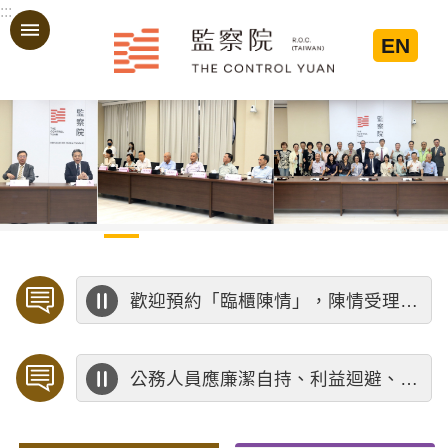
:::
跳到主要內容區塊
EN
:::
歡迎預約「臨櫃陳情」，陳情受理中心將優先排定人員與您接談，釐清案情爭點後收案處理，以節省您的寶貴時間。
公務人員應廉潔自持、利益迴避、依法公正執行公務～考試院公務人員保障暨培訓委員會～