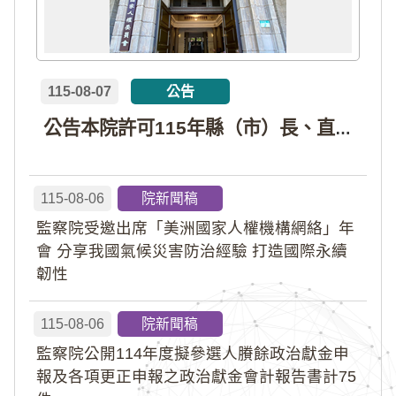
115-08-07
公告
公告本院許可115年縣（市）長、直轄市議員、縣（市）議員擬參選人開立政治獻金專戶共計4戶。各專戶得收受政治獻金期間為自專戶許可設立日起至115年11月27日止，專戶名冊詳如附件。
115-08-06
院新聞稿
監察院受邀出席「美洲國家人權機構網絡」年
會 分享我國氣候災害防治經驗 打造國際永續
韌性
115-08-06
院新聞稿
監察院公開114年度擬參選人賸餘政治獻金申
報及各項更正申報之政治獻金會計報告書計75