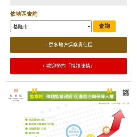
依地區查詢
+ 更多地方巡察責任區
+ 歡迎預約「視訊陳情」