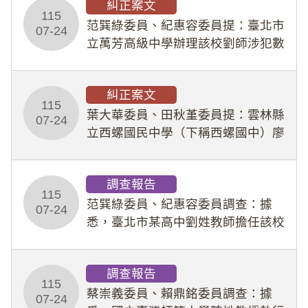
糾正案文
人員保障法」及「職業安全衛生法」
115
所定維護公務人員
范巽綠委員、紀惠容委員提：臺北市
07-24
立萬芳高級中學辦理該校劉師涉犯數
位性剝削事件，於第一線校園性別事
件調查、審議及申復程序中，喪失專
糾正案文
業把關與糾錯功能，不僅首份調查報
115
告漏未審酌師生不
葉大華委員、田秋堇委員提：雲林縣
07-24
立西螺國民中學（下稱西螺國中）廖
姓專任教師（下稱廖師）、蔡姓鐘點
教練（下稱蔡教練）涉體罰及不當管
調查報告
教羽球隊學生等行為，歷經該校校園
115
事件處理會議（下
范巽綠委員、紀惠容委員調查：據
07-24
悉，臺北市某高中劉姓教師擔任該校
專題指導教師及組長，詎假借管教名
義，多次要求該校某生依其指示，自
調查報告
行拍攝特定樣態性影像並以手機傳送
115
劉師。該生因畏懼成
蔡崇義委員、賴鼎銘委員調查：據
07-24