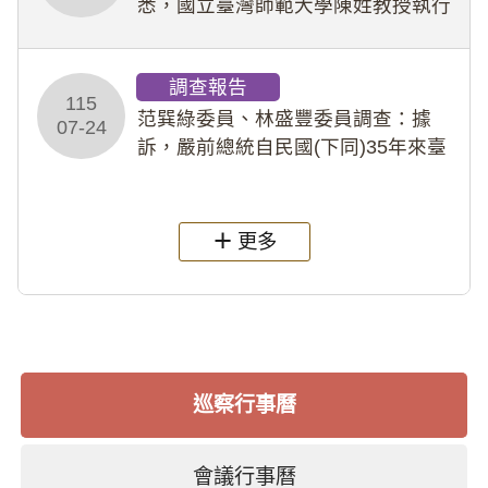
悉，國立臺灣師範大學陳姓教授執行
多件人體研究計畫，其採集及運用血
液樣本，疑違反「人體研究法」及學
調查報告
術倫理等情案調查報告。(115教調
115
31)
范巽綠委員、林盛豐委員調查：據
07-24
訴，嚴前總統自民國(下同)35年來臺
後即居住於重慶寓所(即國定古蹟嚴家
淦故居)，迨至嚴前總統及其夫人相繼
過世後，總統府於89年間函請其家屬
更多
繼續留住
巡察行事曆
會議行事曆