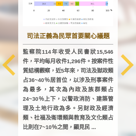
司法正義為民眾首要關心議題
監察院114年收受人民書狀15,546
件，平均每月收件1,296件。按案件性
監察
質結構觀察，近5年來，司法及獄政類
均每
占36~40％居首位，以涉及刑事案件
證，
為最多，其次為內政及族群類占
調卷
24~30％上下，以警政消防、建築管
詢會
理及土地行政為多。另財政及經濟
次及
類、社福及衛環類與教育及文化類占
審議
比則在7~10％之間，顯見民 ...
人，