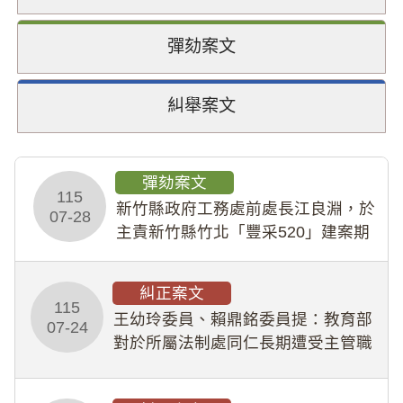
彈劾案文
糾舉案文
彈劾案文
115
新竹縣政府工務處前處長江良淵，於
07-28
主責新竹縣竹北「豐采520」建案期
間，藏匿鉅額來源不明財產現金新臺
幣1,483萬餘元，並長期收受建商餽
糾正案文
贈；復罔顧公共安全，圖利默許建商
115
王幼玲委員、賴鼎銘委員提：教育部
於停工期間
07-24
對於所屬法制處同仁長期遭受主管職
場不法侵害情事，未能及時察覺、有
效介入及妥為處理，顯未善盡「公務