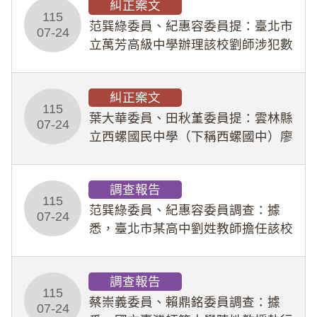
糾正案文
人員保障法」及「職業安全衛生法」
115
所定維護公務人員
范巽綠委員、紀惠容委員提：臺北市
07-24
立萬芳高級中學辦理該校劉師涉犯數
位性剝削事件，於第一線校園性別事
件調查、審議及申復程序中，喪失專
糾正案文
業把關與糾錯功能，不僅首份調查報
115
告漏未審酌師生不
葉大華委員、田秋堇委員提：雲林縣
07-24
立西螺國民中學（下稱西螺國中）廖
姓專任教師（下稱廖師）、蔡姓鐘點
教練（下稱蔡教練）涉體罰及不當管
調查報告
教羽球隊學生等行為，歷經該校校園
115
事件處理會議（下
范巽綠委員、紀惠容委員調查：據
07-24
悉，臺北市某高中劉姓教師擔任該校
專題指導教師及組長，詎假借管教名
義，多次要求該校某生依其指示，自
調查報告
行拍攝特定樣態性影像並以手機傳送
115
劉師。該生因畏懼成
蔡崇義委員、賴鼎銘委員調查：據
07-24