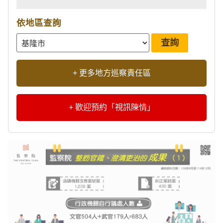
依地區查詢
+ 更多地方巡察責任區
+ 歡迎預約「視訊陳情」