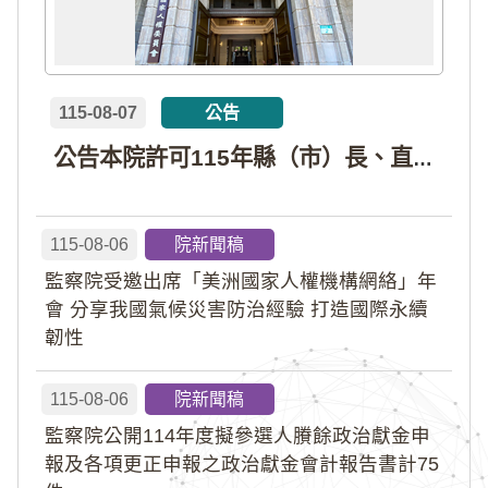
115-08-07
公告
公告本院許可115年縣（市）長、直轄市議員、縣（市）議員擬參選人開立政治獻金專戶共計4戶。各專戶得收受政治獻金期間為自專戶許可設立日起至115年11月27日止，專戶名冊詳如附件。
115-08-06
院新聞稿
監察院受邀出席「美洲國家人權機構網絡」年
會 分享我國氣候災害防治經驗 打造國際永續
韌性
115-08-06
院新聞稿
監察院公開114年度擬參選人賸餘政治獻金申
報及各項更正申報之政治獻金會計報告書計75