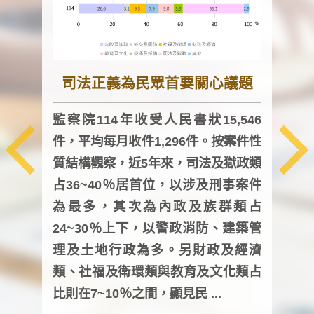
司法正義為民眾首要關心議題
監察院114年收受人民書狀15,546
件，平均每月收件1,296件。按案件性
監察
質結構觀察，近5年來，司法及獄政類
均每
占36~40％居首位，以涉及刑事案件
證，
為最多，其次為內政及族群類占
調卷
24~30％上下，以警政消防、建築管
詢會
理及土地行政為多。另財政及經濟
次及
類、社福及衛環類與教育及文化類占
審議
比則在7~10％之間，顯見民 ...
人，