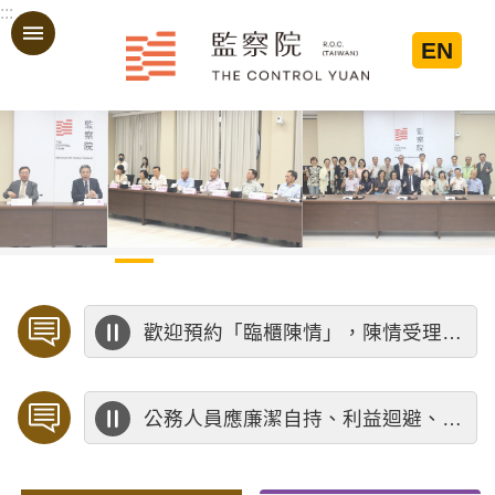
:::
跳到主要內容區塊
EN
:::
歡迎預約「臨櫃陳情」，陳情受理中心將優先排定人員與您接談，釐清案情爭點後收案處理，以節省您的寶貴時間。
公務人員應廉潔自持、利益迴避、依法公正執行公務～考試院公務人員保障暨培訓委員會～