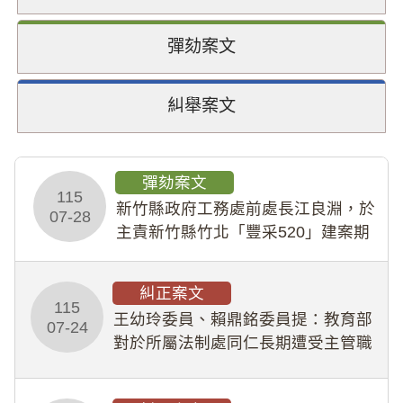
彈劾案文
糾舉案文
彈劾案文
115
新竹縣政府工務處前處長江良淵，於
07-28
主責新竹縣竹北「豐采520」建案期
間，藏匿鉅額來源不明財產現金新臺
幣1,483萬餘元，並長期收受建商餽
糾正案文
贈；復罔顧公共安全，圖利默許建商
115
王幼玲委員、賴鼎銘委員提：教育部
於停工期間
07-24
對於所屬法制處同仁長期遭受主管職
場不法侵害情事，未能及時察覺、有
效介入及妥為處理，顯未善盡「公務