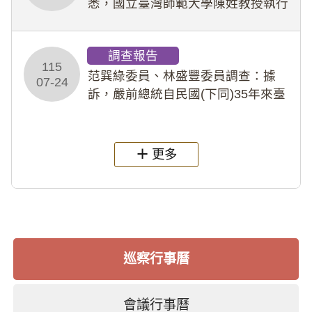
悉，國立臺灣師範大學陳姓教授執行
多件人體研究計畫，其採集及運用血
液樣本，疑違反「人體研究法」及學
調查報告
術倫理等情案調查報告。(115教調
115
31)
范巽綠委員、林盛豐委員調查：據
07-24
訴，嚴前總統自民國(下同)35年來臺
後即居住於重慶寓所(即國定古蹟嚴家
淦故居)，迨至嚴前總統及其夫人相繼
過世後，總統府於89年間函請其家屬
更多
繼續留住
巡察行事曆
會議行事曆