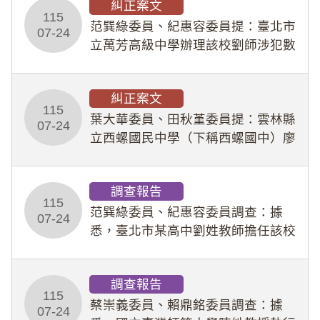
糾正案文
人員保障法」及「職業安全衛生法」
115
所定維護公務人員
范巽綠委員、紀惠容委員提：臺北市
07-24
立萬芳高級中學辦理該校劉師涉犯數
位性剝削事件，於第一線校園性別事
件調查、審議及申復程序中，喪失專
糾正案文
業把關與糾錯功能，不僅首份調查報
115
告漏未審酌師生不
葉大華委員、田秋堇委員提：雲林縣
07-24
立西螺國民中學（下稱西螺國中）廖
姓專任教師（下稱廖師）、蔡姓鐘點
教練（下稱蔡教練）涉體罰及不當管
調查報告
教羽球隊學生等行為，歷經該校校園
115
事件處理會議（下
范巽綠委員、紀惠容委員調查：據
07-24
悉，臺北市某高中劉姓教師擔任該校
專題指導教師及組長，詎假借管教名
義，多次要求該校某生依其指示，自
調查報告
行拍攝特定樣態性影像並以手機傳送
115
劉師。該生因畏懼成
蔡崇義委員、賴鼎銘委員調查：據
07-24