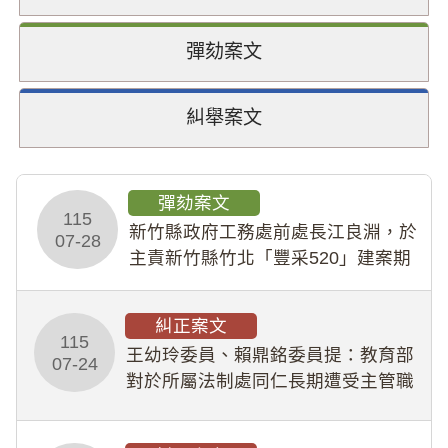
彈劾案文
糾舉案文
彈劾案文
115
新竹縣政府工務處前處長江良淵，於
07-28
主責新竹縣竹北「豐采520」建案期
間，藏匿鉅額來源不明財產現金新臺
幣1,483萬餘元，並長期收受建商餽
糾正案文
贈；復罔顧公共安全，圖利默許建商
115
王幼玲委員、賴鼎銘委員提：教育部
於停工期間
07-24
對於所屬法制處同仁長期遭受主管職
場不法侵害情事，未能及時察覺、有
效介入及妥為處理，顯未善盡「公務