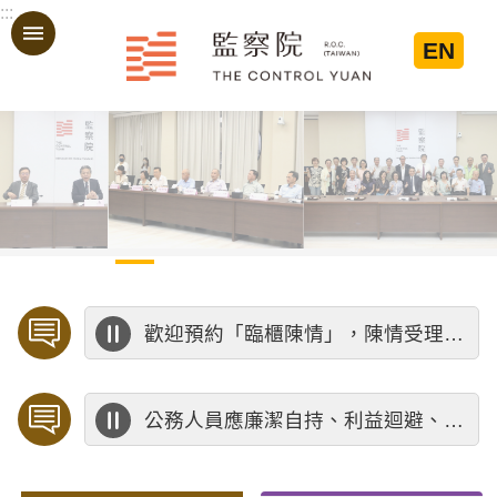
:::
跳到主要內容區塊
EN
:::
歡迎預約「臨櫃陳情」，陳情受理中心將優先排定人員與您接談，釐清案情爭點後收案處理，以節省您的寶貴時間。
公務人員應廉潔自持、利益迴避、依法公正執行公務～考試院公務人員保障暨培訓委員會～