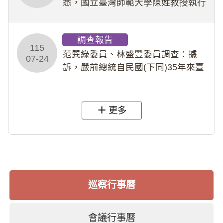
悉，國立臺灣師範大學陳姓教授執行
多件人體研究計畫，其採集及運用血
液樣本，疑違反「人體研究法」及學
調查報告
術倫理等情案調查報告。(115教調
115
31)
范巽綠委員、林盛豐委員調查：據
07-24
訴，嚴前總統自民國(下同)35年來臺
後即居住於重慶寓所(即國定古蹟嚴家
淦故居)，迨至嚴前總統及其夫人相繼
過世後，總統府於89年間函請其家屬
更多
繼續留住
巡察行事曆
會議行事曆