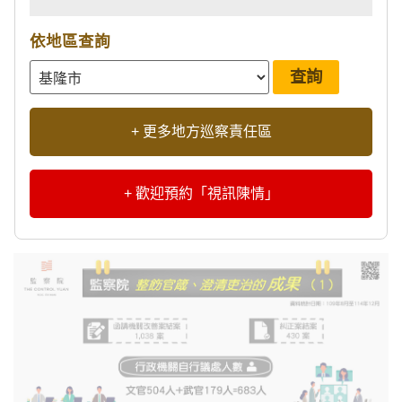
依地區查詢
+ 更多地方巡察責任區
+ 歡迎預約「視訊陳情」