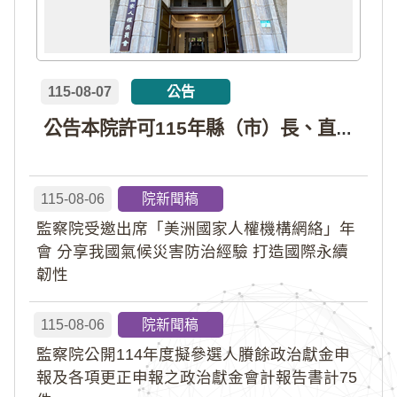
115-08-07
公告
公告本院許可115年縣（市）長、直轄市議員、縣（市）議員擬參選人開立政治獻金專戶共計4戶。各專戶得收受政治獻金期間為自專戶許可設立日起至115年11月27日止，專戶名冊詳如附件。
115-08-06
院新聞稿
監察院受邀出席「美洲國家人權機構網絡」年
會 分享我國氣候災害防治經驗 打造國際永續
韌性
115-08-06
院新聞稿
監察院公開114年度擬參選人賸餘政治獻金申
報及各項更正申報之政治獻金會計報告書計75