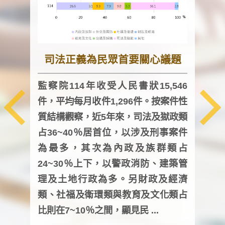
司法正義為民眾首要關心議題
監察院114年收受人民書狀15,546
件，平均每月收件1,296件。按案件性
監察
質結構觀察，近5年來，司法及獄政類
均每
占36~40％居首位，以涉及刑事案件
證，
為最多，其次為內政及族群類占
調卷
24~30％上下，以警政消防、建築管
詢會
理及土地行政為多。另財政及經濟
次及
類、社福及衛環類與教育及文化類占
審議
比則在7~10％之間，顯見民 ...
人，