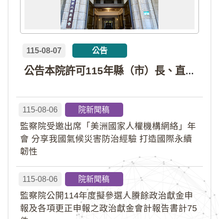
115-08-07
公告
公告本院許可115年縣（市）長、直轄市議員、縣（市）議員擬參選人開立政治獻金專戶共計4戶。各專戶得收受政治獻金期間為自專戶許可設立日起至115年11月27日止，專戶名冊詳如附件。
115-08-06
院新聞稿
監察院受邀出席「美洲國家人權機構網絡」年
會 分享我國氣候災害防治經驗 打造國際永續
韌性
115-08-06
院新聞稿
監察院公開114年度擬參選人賸餘政治獻金申
報及各項更正申報之政治獻金會計報告書計75