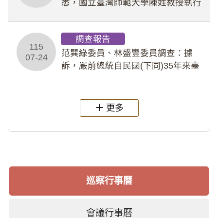
悉，國立臺灣師範大學陳姓教授執行
多件人體研究計畫，其採集及運用血
液樣本，疑違反「人體研究法」及學
調查報告
術倫理等情案調查報告。(115教調
115
31)
范巽綠委員、林盛豐委員調查：據
07-24
訴，嚴前總統自民國(下同)35年來臺
後即居住於重慶寓所(即國定古蹟嚴家
淦故居)，迨至嚴前總統及其夫人相繼
過世後，總統府於89年間函請其家屬
更多
繼續留住
巡察行事曆
會議行事曆