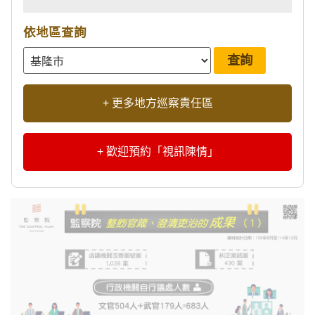
依地區查詢
+ 更多地方巡察責任區
+ 歡迎預約「視訊陳情」