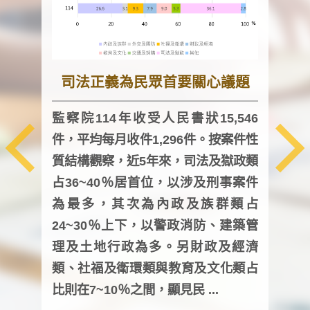
司法正義為民眾首要關心議題
監察院114年收受人民書狀15,546
件，平均每月收件1,296件。按案件性
監察
質結構觀察，近5年來，司法及獄政類
均每
占36~40％居首位，以涉及刑事案件
證，
為最多，其次為內政及族群類占
調卷
24~30％上下，以警政消防、建築管
詢會
理及土地行政為多。另財政及經濟
次及
類、社福及衛環類與教育及文化類占
審議
比則在7~10％之間，顯見民 ...
人，