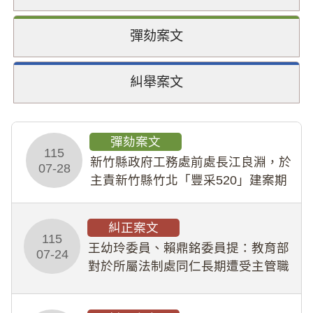
彈劾案文
糾舉案文
彈劾案文
115
新竹縣政府工務處前處長江良淵，於
07-28
主責新竹縣竹北「豐采520」建案期
間，藏匿鉅額來源不明財產現金新臺
幣1,483萬餘元，並長期收受建商餽
糾正案文
贈；復罔顧公共安全，圖利默許建商
115
王幼玲委員、賴鼎銘委員提：教育部
於停工期間
07-24
對於所屬法制處同仁長期遭受主管職
場不法侵害情事，未能及時察覺、有
效介入及妥為處理，顯未善盡「公務