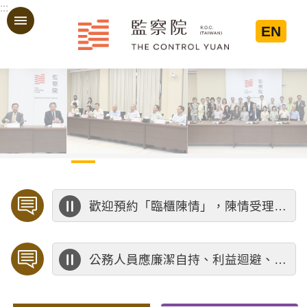
:::
跳到主要內容區塊
EN
:::
歡迎預約「臨櫃陳情」，陳情受理中心將優先排定人員與您接談，釐清案情爭點後收案處理，以節省您的寶貴時間。
公務人員應廉潔自持、利益迴避、依法公正執行公務～考試院公務人員保障暨培訓委員會～