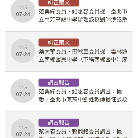
糾正案文
人員保障法」及「職業安全衛生法」
115
所定維護公務人員
范巽綠委員、紀惠容委員提：臺北市
07-24
立萬芳高級中學辦理該校劉師涉犯數
位性剝削事件，於第一線校園性別事
件調查、審議及申復程序中，喪失專
糾正案文
業把關與糾錯功能，不僅首份調查報
115
告漏未審酌師生不
葉大華委員、田秋堇委員提：雲林縣
07-24
立西螺國民中學（下稱西螺國中）廖
姓專任教師（下稱廖師）、蔡姓鐘點
教練（下稱蔡教練）涉體罰及不當管
調查報告
教羽球隊學生等行為，歷經該校校園
115
事件處理會議（下
范巽綠委員、紀惠容委員調查：據
07-24
悉，臺北市某高中劉姓教師擔任該校
專題指導教師及組長，詎假借管教名
義，多次要求該校某生依其指示，自
調查報告
行拍攝特定樣態性影像並以手機傳送
115
劉師。該生因畏懼成
蔡崇義委員、賴鼎銘委員調查：據
07-24