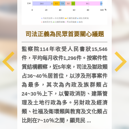
司法正義為民眾首要關心議題
監察院114年收受人民書狀15,546
件，平均每月收件1,296件。按案件性
監察
質結構觀察，近5年來，司法及獄政類
均每
占36~40％居首位，以涉及刑事案件
證，
為最多，其次為內政及族群類占
調卷
24~30％上下，以警政消防、建築管
詢會
理及土地行政為多。另財政及經濟
次及
類、社福及衛環類與教育及文化類占
審議
比則在7~10％之間，顯見民 ...
人，