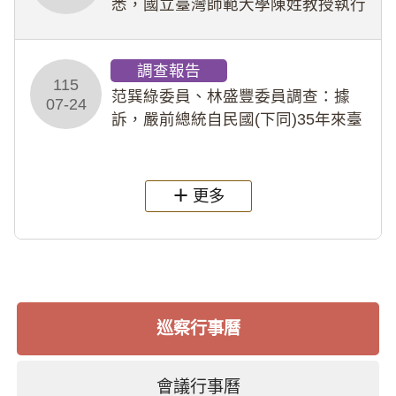
悉，國立臺灣師範大學陳姓教授執行
多件人體研究計畫，其採集及運用血
液樣本，疑違反「人體研究法」及學
調查報告
術倫理等情案調查報告。(115教調
115
31)
范巽綠委員、林盛豐委員調查：據
07-24
訴，嚴前總統自民國(下同)35年來臺
後即居住於重慶寓所(即國定古蹟嚴家
淦故居)，迨至嚴前總統及其夫人相繼
過世後，總統府於89年間函請其家屬
更多
繼續留住
巡察行事曆
會議行事曆