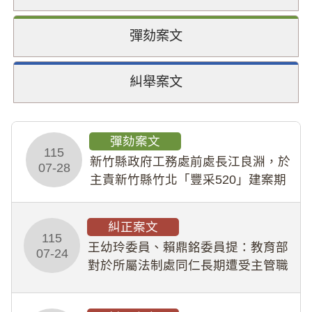
彈劾案文
糾舉案文
彈劾案文
115
新竹縣政府工務處前處長江良淵，於
07-28
主責新竹縣竹北「豐采520」建案期
間，藏匿鉅額來源不明財產現金新臺
幣1,483萬餘元，並長期收受建商餽
糾正案文
贈；復罔顧公共安全，圖利默許建商
115
王幼玲委員、賴鼎銘委員提：教育部
於停工期間
07-24
對於所屬法制處同仁長期遭受主管職
場不法侵害情事，未能及時察覺、有
效介入及妥為處理，顯未善盡「公務