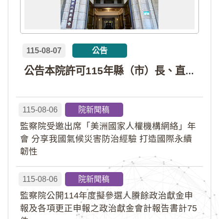
115-08-07
公告
公告本院許可115年縣（市）長、直轄市議員、縣（市）議員擬參選人開立政治獻金專戶共計4戶。各專戶得收受政治獻金期間為自專戶許可設立日起至115年11月27日止，專戶名冊詳如附件。
115-08-06
院新聞稿
監察院受邀出席「美洲國家人權機構網絡」年
會 分享我國氣候災害防治經驗 打造國際永續
韌性
115-08-06
院新聞稿
監察院公開114年度擬參選人賸餘政治獻金申
報及各項更正申報之政治獻金會計報告書計75