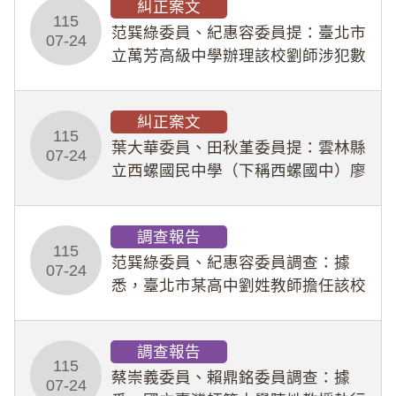
糾正案文
人員保障法」及「職業安全衛生法」
115
所定維護公務人員
范巽綠委員、紀惠容委員提：臺北市
07-24
立萬芳高級中學辦理該校劉師涉犯數
位性剝削事件，於第一線校園性別事
件調查、審議及申復程序中，喪失專
糾正案文
業把關與糾錯功能，不僅首份調查報
115
告漏未審酌師生不
葉大華委員、田秋堇委員提：雲林縣
07-24
立西螺國民中學（下稱西螺國中）廖
姓專任教師（下稱廖師）、蔡姓鐘點
教練（下稱蔡教練）涉體罰及不當管
調查報告
教羽球隊學生等行為，歷經該校校園
115
事件處理會議（下
范巽綠委員、紀惠容委員調查：據
07-24
悉，臺北市某高中劉姓教師擔任該校
專題指導教師及組長，詎假借管教名
義，多次要求該校某生依其指示，自
調查報告
行拍攝特定樣態性影像並以手機傳送
115
劉師。該生因畏懼成
蔡崇義委員、賴鼎銘委員調查：據
07-24