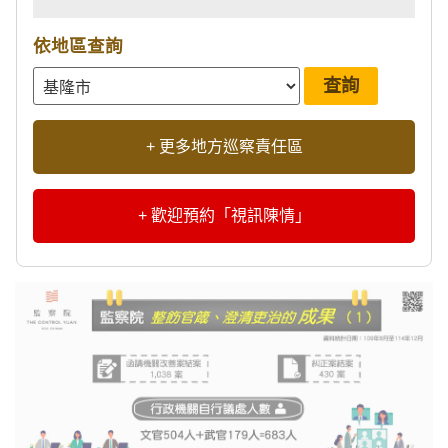
依地區查詢
+ 更多地方巡察責任區
+ 歡迎預約「視訊陳情」