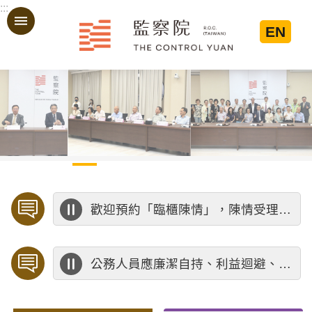
:::
跳到主要內容區塊
EN
:::
歡迎預約「臨櫃陳情」，陳情受理中心將優先排定人員與您接談，釐清案情爭點後收案處理，以節省您的寶貴時間。
公務人員應廉潔自持、利益迴避、依法公正執行公務～考試院公務人員保障暨培訓委員會～