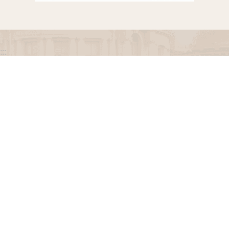
:::
政府網站資料開放宣告
網站安全政策
隱私權保護政策
聯絡我們
交通資訊
地址：100216臺北市中正區忠孝東路一段 2 號
電話：(02) 2341-3183，陳情諮詢專線：(02) 2341-
3183轉662
專線服務時間：週一至週五(例假日除外)09：00至
12：00，13：30至17：00。