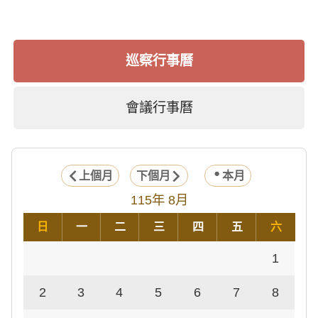
巡察行事曆
會議行事曆
上個月
下個月
本月
115年 8月
日
一
二
三
四
五
六
1
2
3
4
5
6
7
8