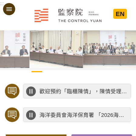
:::
跳到主要內容區塊
EN
:::
歡迎預約「臨櫃陳情」，陳情受理中心將優先排定人員與您接談，釐清案情爭點後收案處理，以節省您的寶貴時間。
海洋委員會海洋保育署 「2026海洋保育創意短影音競賽」活動