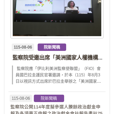
115-08-06
院新聞稿
監察院受邀出席「美洲國家人權機構網絡」年會 分享我國氣候災害防治經驗 打造國際永續韌性
監察院應「伊比利美洲監察使聯盟」（FIO）會
員國巴拉圭護民官署邀請，於本（115）年8月3
日以視訊方式出席於巴拉圭舉辦之「美洲國家人
權機構網絡」（RINDHCA）年會，並發表專題
報告，就美洲地區環境災害、氣候緊急狀態與人
115-08-06
院新聞稿
權風險等議題，與拉美地區監察機構、護民官署
監察院公開114年度擬參選人賸餘政治獻金申
及紅十字國際委員會、原住民社區支持組織...
報及各項更正申報之政治獻金會計報告書計75