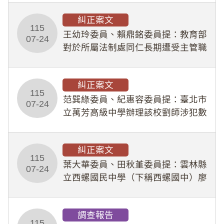
幣1,483萬餘元，並長期收受建商餽
糾正案文
贈；復罔顧公共安全，圖利默許建商
115
王幼玲委員、賴鼎銘委員提：教育部
於停工期間
07-24
對於所屬法制處同仁長期遭受主管職
場不法侵害情事，未能及時察覺、有
效介入及妥為處理，顯未善盡「公務
糾正案文
人員保障法」及「職業安全衛生法」
115
所定維護公務人員
范巽綠委員、紀惠容委員提：臺北市
07-24
立萬芳高級中學辦理該校劉師涉犯數
位性剝削事件，於第一線校園性別事
件調查、審議及申復程序中，喪失專
糾正案文
業把關與糾錯功能，不僅首份調查報
115
告漏未審酌師生不
葉大華委員、田秋堇委員提：雲林縣
07-24
立西螺國民中學（下稱西螺國中）廖
姓專任教師（下稱廖師）、蔡姓鐘點
教練（下稱蔡教練）涉體罰及不當管
調查報告
教羽球隊學生等行為，歷經該校校園
115