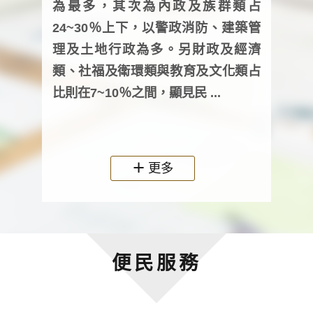
為最多，其次為內政及族群類占
調卷
24~30％上下，以警政消防、建築管
詢會
理及土地行政為多。另財政及經濟
次及
類、社福及衛環類與教育及文化類占
審議
比則在7~10％之間，顯見民 ...
人，
政機關
更多
便民服務