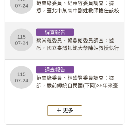
事件處理會議（下
范巽綠委員、紀惠容委員調查：據
07-24
悉，臺北市某高中劉姓教師擔任該校
專題指導教師及組長，詎假借管教名
義，多次要求該校某生依其指示，自
調查報告
行拍攝特定樣態性影像並以手機傳送
115
劉師。該生因畏懼成
蔡崇義委員、賴鼎銘委員調查：據
07-24
悉，國立臺灣師範大學陳姓教授執行
多件人體研究計畫，其採集及運用血
液樣本，疑違反「人體研究法」及學
調查報告
術倫理等情案調查報告。(115教調
115
31)
范巽綠委員、林盛豐委員調查：據
07-24
訴，嚴前總統自民國(下同)35年來臺
後即居住於重慶寓所(即國定古蹟嚴家
淦故居)，迨至嚴前總統及其夫人相繼
過世後，總統府於89年間函請其家屬
更多
繼續留住