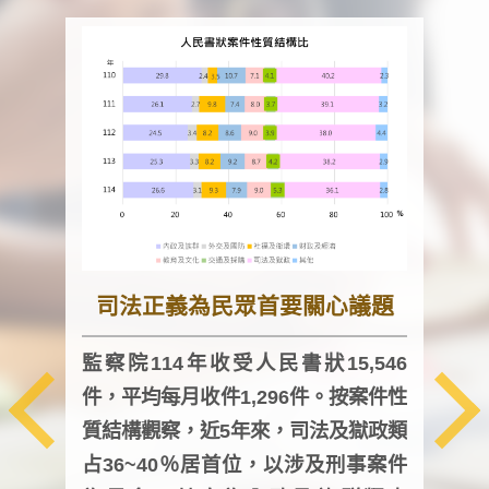
司法正義為民眾首要關心議題
監察院114年收受人民書狀15,546
件，平均每月收件1,296件。按案件性
監察
質結構觀察，近5年來，司法及獄政類
均每
占36~40％居首位，以涉及刑事案件
證，