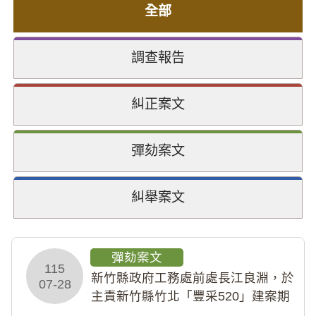
全部
調查報告
糾正案文
彈劾案文
糾舉案文
彈劾案文
115
新竹縣政府工務處前處長江良淵，於
07-28
主責新竹縣竹北「豐采520」建案期
間，藏匿鉅額來源不明財產現金新臺