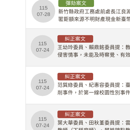
彈劾案文
115
新竹縣政府工務處前處長江良淵
07-28
匿鉅額來源不明財產現金新臺幣
共安全，圖利默許建商於停工
糾正案文
115
王幼玲委員、賴鼎銘委員提：
07-24
侵害情事，未能及時察覺、有
及「職業安全衛生法」所定維
糾正案文
115
范巽綠委員、紀惠容委員提：
07-24
削事件，於第一線校園性別事
功能，不僅首份調查報告漏未
糾正案文
115
葉大華委員、田秋堇委員提：
07-24