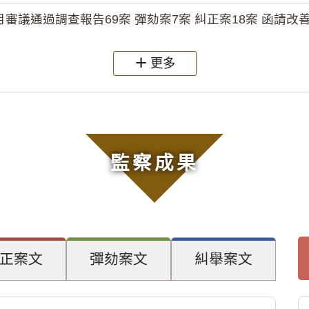
月審議通過調查報告69案 彈劾案7案 糾正案18案 函請改善
更多
監察成果
正案文
彈劾案文
糾舉案文