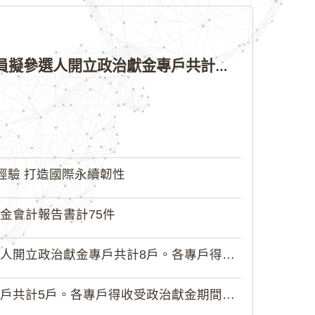
公告本院許可115年縣（市）長、直轄市議員、縣（市）議員擬參選人開立政治獻金專戶共計4戶。各專戶得收受政治獻金期間為自專戶許可設立日起至115年11月27日止，專戶名冊詳如附件。
經驗 打造國際永續韌性
金會計報告書計75件
政治獻金專戶共計8戶。各專戶得收受...
5戶。各專戶得收受政治獻金期間為自...