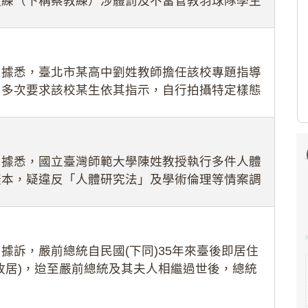
教練（下稱蔡教練）涉體罰及不當管教羽球隊學生
理會議（下
：據悉，臺北市某高中劉姓教師擔任該校專題指導
，多次要求該校某生依其指示，自行拍攝特定樣態
生因畏懼成
：據悉，國立臺灣師範大學陳姓教授執行多件人體
樣本，疑違反「人體研究法」及學術倫理等情案調
據訴，嚴前總統自民國(下同)35年來臺後即居住
故居)，迨至嚴前總統及其夫人相繼過世後，總統
住