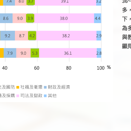
3
多
下
為
與
顯見