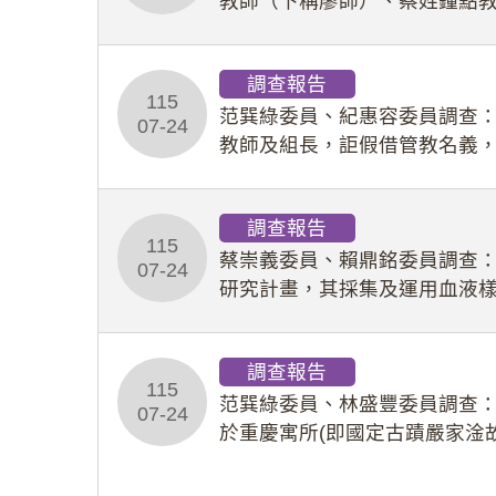
教師（下稱廖師）、蔡姓鐘點
等行為，歷經該校校園事件處
調查報告
115
范巽綠委員、紀惠容委員調查
07-24
教師及組長，詎假借管教名義
性影像並以手機傳送劉師。該
調查報告
115
蔡崇義委員、賴鼎銘委員調查
07-24
研究計畫，其採集及運用血液
查報告。(115教調31)
調查報告
115
范巽綠委員、林盛豐委員調查：
07-24
於重慶寓所(即國定古蹟嚴家淦
府於89年間函請其家屬繼續留