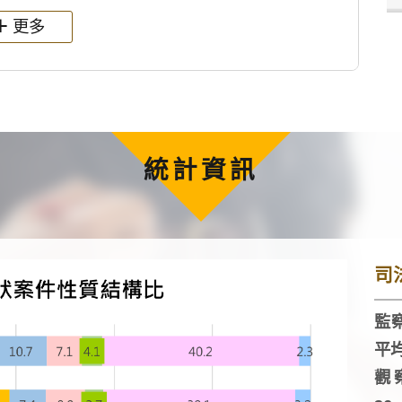
更多
統計資訊
司
監察
平
觀