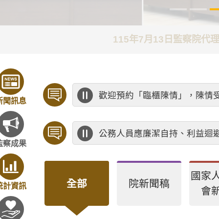
115年7月13日監察院
歡迎預約「臨櫃陳情」，陳情
新聞訊息
公務人員應廉潔自持、利益迴
監察成果
國家
全部
院新聞稿
統計資訊
會