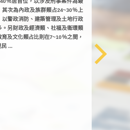
6~40％居首位，以涉及刑事案件為最
，其次為內政及族群類占24~30％上
，以警政消防、建築管理及土地行政
多。另財政及經濟類、社福及衛環類
教育及文化類占比則在7~10％之間，
民 ...