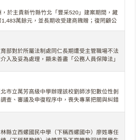
，於主責新竹縣竹北「豐采520」建案期間，藏
1,483萬餘元，並長期收受建商餽贈；復罔顧公
期間
教育部對於所屬法制處同仁長期遭受主管職場不法
效介入及妥為處理，顯未善盡「公務人員保障法」
護公務人員
臺北市立萬芳高級中學辦理該校劉師涉犯數位性剝
件調查、審議及申復程序中，喪失專業把關與糾錯
審酌師生不
雲林縣立西螺國民中學（下稱西螺國中）廖姓專任