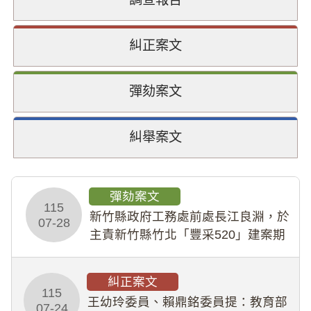
糾正案文
彈劾案文
糾舉案文
彈劾案文
115
新竹縣政府工務處前處長江良淵，於
07-28
主責新竹縣竹北「豐采520」建案期
間，藏匿鉅額來源不明財產現金新臺
幣1,483萬餘元，並長期收受建商餽
糾正案文
贈；復罔顧公共安全，圖利默許建商
115
王幼玲委員、賴鼎銘委員提：教育部
於停工期間
07-24