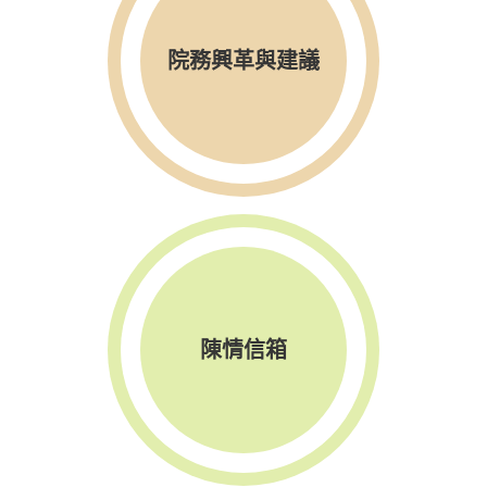
院務興革與建議
陳情信箱