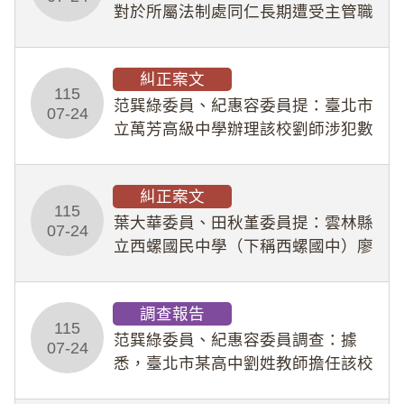
對於所屬法制處同仁長期遭受主管職
場不法侵害情事，未能及時察覺、有
效介入及妥為處理，顯未善盡「公務
糾正案文
人員保障法」及「職業安全衛生法」
115
所定維護公務人員
范巽綠委員、紀惠容委員提：臺北市
07-24
立萬芳高級中學辦理該校劉師涉犯數
位性剝削事件，於第一線校園性別事
件調查、審議及申復程序中，喪失專
糾正案文
業把關與糾錯功能，不僅首份調查報
115
告漏未審酌師生不
葉大華委員、田秋堇委員提：雲林縣
07-24
立西螺國民中學（下稱西螺國中）廖
姓專任教師（下稱廖師）、蔡姓鐘點
教練（下稱蔡教練）涉體罰及不當管
調查報告
教羽球隊學生等行為，歷經該校校園
115
事件處理會議（下
范巽綠委員、紀惠容委員調查：據
07-24
悉，臺北市某高中劉姓教師擔任該校
專題指導教師及組長，詎假借管教名