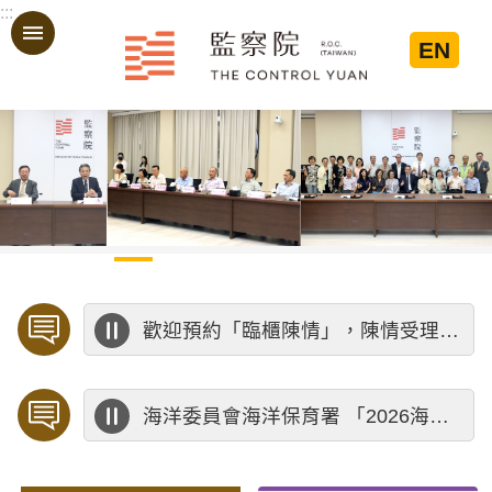
:::
跳到主要內容區塊
EN
:::
歡迎預約「臨櫃陳情」，陳情受理中心將優先排定人員與您接談，釐清案情爭點後收案處理，以節省您的寶貴時間。
海洋委員會海洋保育署 「2026海洋保育創意短影音競賽」活動