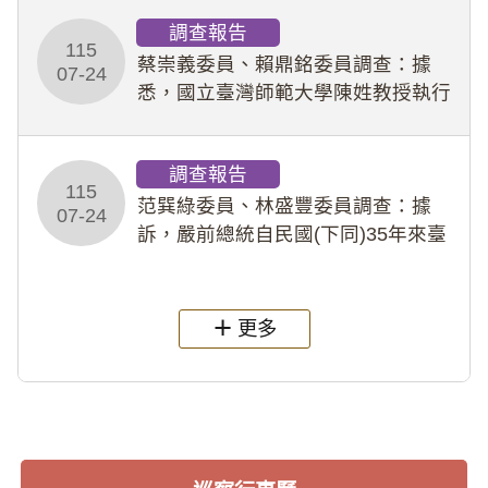
義，多次要求該校某生依其指示，自
調查報告
行拍攝特定樣態性影像並以手機傳送
115
劉師。該生因畏懼成
蔡崇義委員、賴鼎銘委員調查：據
07-24
悉，國立臺灣師範大學陳姓教授執行
多件人體研究計畫，其採集及運用血
液樣本，疑違反「人體研究法」及學
調查報告
術倫理等情案調查報告。(115教調
115
31)
范巽綠委員、林盛豐委員調查：據
07-24
訴，嚴前總統自民國(下同)35年來臺
後即居住於重慶寓所(即國定古蹟嚴家
淦故居)，迨至嚴前總統及其夫人相繼
過世後，總統府於89年間函請其家屬
更多
繼續留住