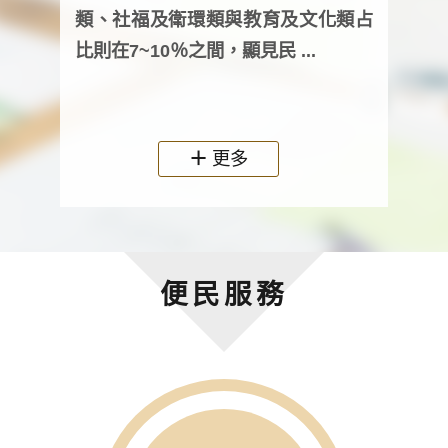
次及
類、社福及衛環類與教育及文化類占
審議
比則在7~10％之間，顯見民 ...
人，
政機關
更多
便民服務