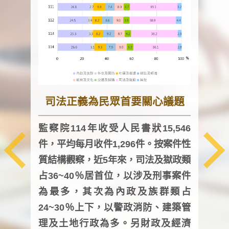
司法正義為民眾首要關心議題
監察院114年收受人民書狀15,546
件，平均每月收件1,296件。按案件性
監察
質結構觀察，近5年來，司法及獄政類
均每
占36~40％居首位，以涉及刑事案件
證，
為最多，其次為內政及族群類占
調卷
24~30％上下，以警政消防、建築管
詢會
理及土地行政為多。另財政及經濟