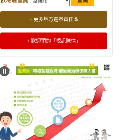
依地區查詢
+ 更多地方巡察責任區
+ 歡迎預約「視訊陳情」