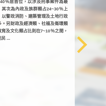
6~40％居首位，以涉及刑事案件為最
，其次為內政及族群類占24~30％上
，以警政消防、建築管理及土地行政
多。另財政及經濟類、社福及衛環類
教育及文化類占比則在7~10％之間，
民 ...