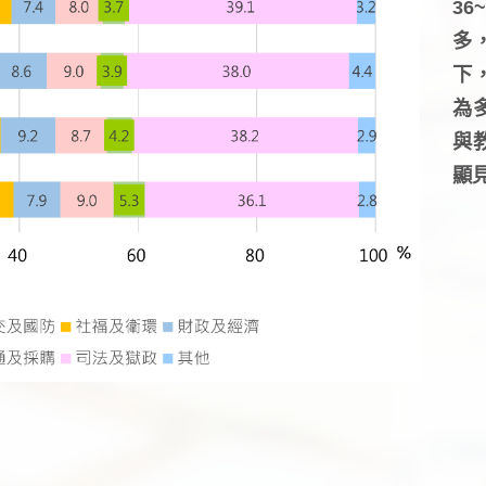
3
多
下
為
與
顯見