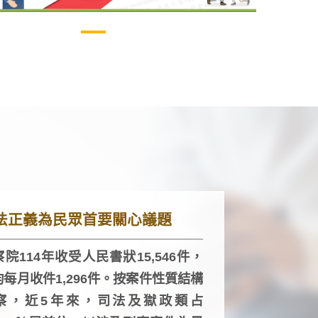
法正義為民眾首要關心議題
院114年收受人民書狀15,546件，
均每月收件1,296件。按案件性質結構
察，近5年來，司法及獄政類占