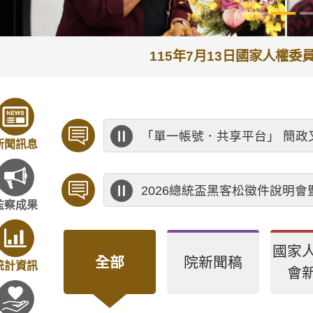
115年7月13日監察院
「單一帳號．共享平台」 簡政
新聞訊息
2026總統盃黑客松徵件說明
監察成果
國家
全部
院新聞稿
統計資訊
會