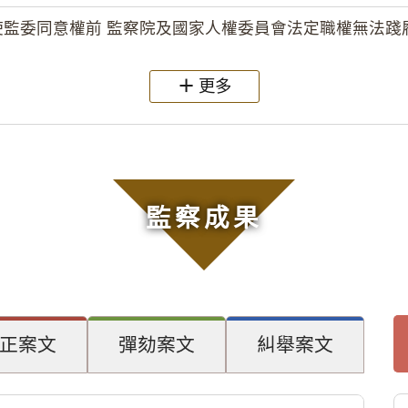
監委同意權前 監察院及國家人權委員會法定職權無法踐履
更多
監察成果
正案文
彈劾案文
糾舉案文