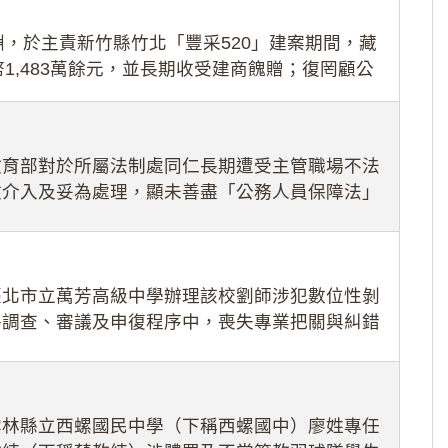
，於主責新竹縣竹北「豐采520」建案期間，藏
1,483萬餘元，並長期收受建商餽贈；復罔顧公
期間
教育部對於所屬法制處同仁長期遭受主管職場不法
效介入及妥為處理，顯未善盡「公務人員保障法」
護公務人員
臺北市立萬芳高級中學辦理該校劉師涉犯數位性剝
件調查、審議及申復程序中，喪失專業把關與糾錯
審酌師生不
雲林縣立西螺國民中學（下稱西螺國中）廖姓專任