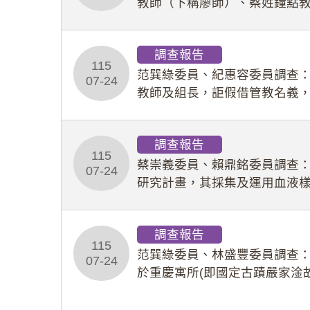
教師（下稱廖師）、蔡姓鐘點
等行為，歷經該校校園事件處
調查報告
115
范巽綠委員、紀惠容委員調查
07-24
教師及組長，詎假借管教名義
性影像並以手機傳送劉師。該
調查報告
115
蔡崇義委員、賴鼎銘委員調查
07-24
研究計畫，其採集及運用血液
查報告。(115教調31)
調查報告
115
范巽綠委員、林盛豐委員調查：
07-24
於重慶寓所(即國定古蹟嚴家淦
府於89年間函請其家屬繼續留