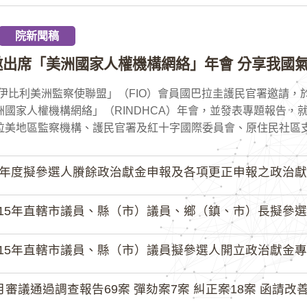
院新聞稿
邀出席「美洲國家人權機構網絡」年會 分享我國氣
伊比利美洲監察使聯盟」（FIO）會員國巴拉圭護民官署邀請，於
洲國家人權機構網絡」（RINDHCA）年會，並發表專題報告，
拉美地區監察機構、護民官署及紅十字國際委員會、原住民社區支持
4年度擬參選人賸餘政治獻金申報及各項更正申報之政治獻
15年直轄市議員、縣（市）議員、鄉（鎮、市）長擬參選人開立
15年直轄市議員、縣（市）議員擬參選人開立政治獻金專戶共計
月審議通過調查報告69案 彈劾案7案 糾正案18案 函請改善