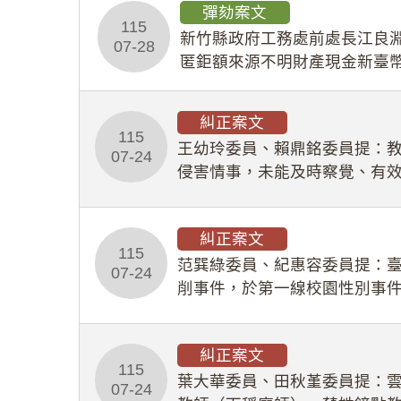
彈劾案文
115
新竹縣政府工務處前處長江良淵
07-28
匿鉅額來源不明財產現金新臺幣
共安全，圖利默許建商於停工
糾正案文
115
王幼玲委員、賴鼎銘委員提：
07-24
侵害情事，未能及時察覺、有
及「職業安全衛生法」所定維
糾正案文
115
范巽綠委員、紀惠容委員提：
07-24
削事件，於第一線校園性別事
功能，不僅首份調查報告漏未
糾正案文
115
葉大華委員、田秋堇委員提：
07-24