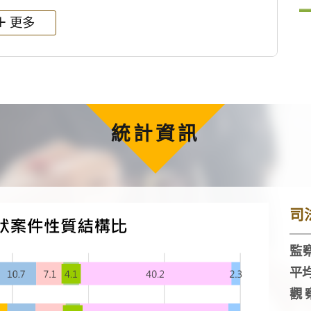
更多
統計資訊
司
監察
平
觀