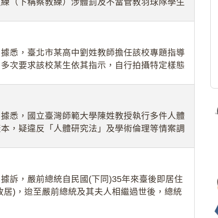
教練（下稱蔡教練）涉體罰及不當管教羽球隊學生
理會議（下
：據悉，臺北市某高中劉姓教師擔任該校專題指導
，多次要求該校某生依其指示，自行拍攝特定樣態
生因畏懼成
：據悉，國立臺灣師範大學陳姓教授執行多件人體
樣本，疑違反「人體研究法」及學術倫理等情案調
據訴，嚴前總統自民國(下同)35年來臺後即居住
故居)，迨至嚴前總統及其夫人相繼過世後，總統
住