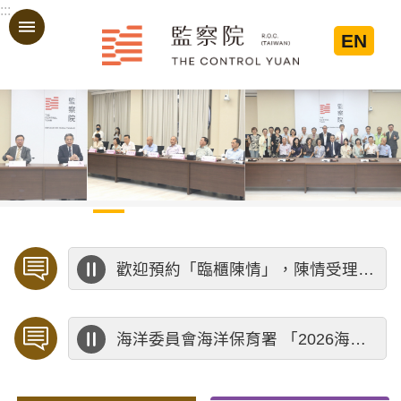
:::
跳到主要內容區塊
EN
:::
歡迎預約「臨櫃陳情」，陳情受理中心將優先排定人員與您接談，釐清案情爭點後收案處理，以節省您的寶貴時間。
海洋委員會海洋保育署 「2026海洋保育創意短影音競賽」活動