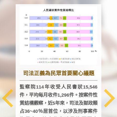
司法正義為民眾首要關心議題
監察院114年收受人民書狀15,546
件，平均每月收件1,296件。按案件性
監察
質結構觀察，近5年來，司法及獄政類
均每
占36~40％居首位，以涉及刑事案件
證，