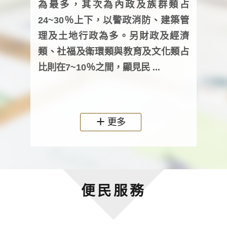
為最多，其次為內政及族群類占
調卷
24~30％上下，以警政消防、建築管
詢會
理及土地行政為多。另財政及經濟
次及
類、社福及衛環類與教育及文化類占
審議
比則在7~10％之間，顯見民 ...
人，
政機關
更多
便民服務