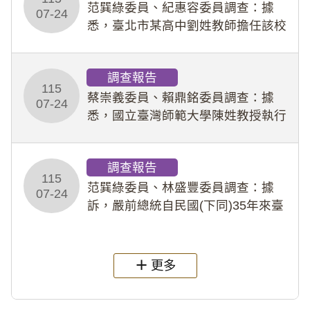
事件處理會議（下
范巽綠委員、紀惠容委員調查：據
07-24
悉，臺北市某高中劉姓教師擔任該校
專題指導教師及組長，詎假借管教名
義，多次要求該校某生依其指示，自
調查報告
行拍攝特定樣態性影像並以手機傳送
115
劉師。該生因畏懼成
蔡崇義委員、賴鼎銘委員調查：據
07-24
悉，國立臺灣師範大學陳姓教授執行
多件人體研究計畫，其採集及運用血
液樣本，疑違反「人體研究法」及學
調查報告
術倫理等情案調查報告。(115教調
115
31)
范巽綠委員、林盛豐委員調查：據
07-24
訴，嚴前總統自民國(下同)35年來臺
後即居住於重慶寓所(即國定古蹟嚴家
淦故居)，迨至嚴前總統及其夫人相繼
過世後，總統府於89年間函請其家屬
更多
繼續留住