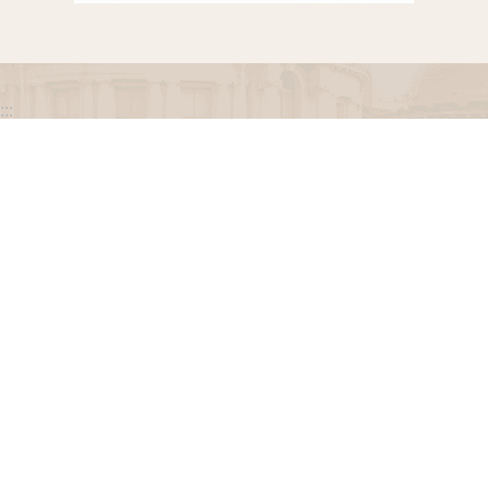
:::
政府網站資料開放宣告
網站安全政策
隱私權保護政策
聯絡我們
交通資訊
地址：100216臺北市中正區忠孝東路一段 2 號
電話：(02) 2341-3183，陳情諮詢專線：(02) 2341-
3183轉662
專線服務時間：週一至週五(例假日除外)09：00至
12：00，13：30至17：00。