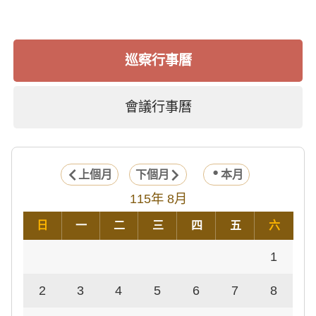
巡察行事曆
會議行事曆
上個月
下個月
本月
115年 8月
日
一
二
三
四
五
六
1
2
3
4
5
6
7
8