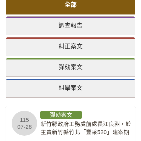
全部
調查報告
糾正案文
彈劾案文
糾舉案文
彈劾案文
115
新竹縣政府工務處前處長江良淵，於
07-28
主責新竹縣竹北「豐采520」建案期
間，藏匿鉅額來源不明財產現金新臺