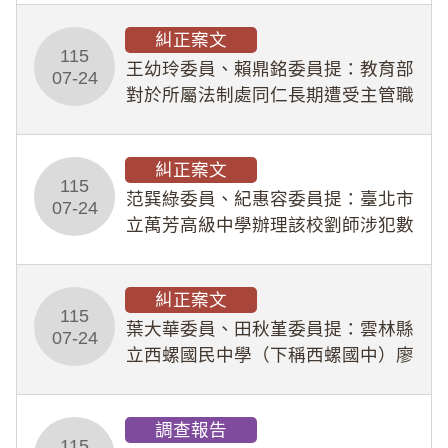
幣1,483萬餘元，並長期收受建商餽
糾正案文
贈；復罔顧公共安全，圖利默許建商
115
王幼玲委員、賴鼎銘委員提：教育部
於停工期間
07-24
對於所屬法制處同仁長期遭受主管職
場不法侵害情事，未能及時察覺、有
效介入及妥為處理，顯未善盡「公務
糾正案文
人員保障法」及「職業安全衛生法」
115
所定維護公務人員
范巽綠委員、紀惠容委員提：臺北市
07-24
立萬芳高級中學辦理該校劉師涉犯數
位性剝削事件，於第一線校園性別事
件調查、審議及申復程序中，喪失專
糾正案文
業把關與糾錯功能，不僅首份調查報
115
告漏未審酌師生不
葉大華委員、田秋堇委員提：雲林縣
07-24
立西螺國民中學（下稱西螺國中）廖
姓專任教師（下稱廖師）、蔡姓鐘點
教練（下稱蔡教練）涉體罰及不當管
調查報告
教羽球隊學生等行為，歷經該校校園
115