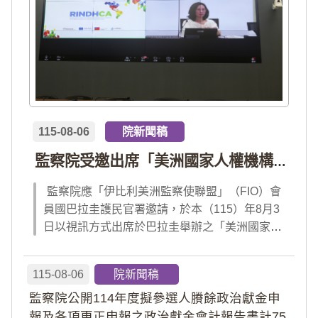
115-08-06
院新聞稿
監察院受邀出席「美洲國家人權機構網絡」年會 分享我國氣候災害防治經驗 打造國際永續韌性
監察院應「伊比利美洲監察使聯盟」（FIO）會
員國巴拉圭護民官署邀請，於本（115）年8月3
日以視訊方式出席於巴拉圭舉辦之「美洲國家人
權機構網絡」（RINDHCA）年會，並發表專題
報告，就美洲地區環境災害、氣候緊急狀態與人
115-08-06
院新聞稿
權風險等議題，與拉美地區監察機構、護民官署
監察院公開114年度擬參選人賸餘政治獻金申
及紅十字國際委員會、原住民社區支持組織...
報及各項更正申報之政治獻金會計報告書計75