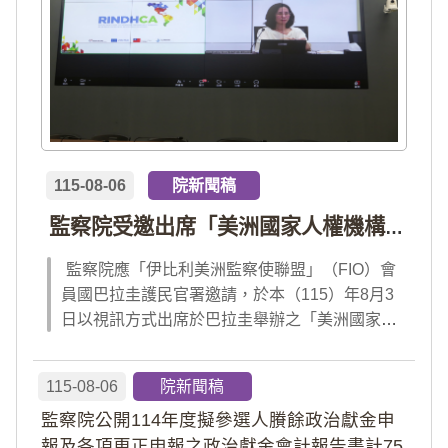
115-08-06
院新聞稿
監察院受邀出席「美洲國家人權機構網絡」年會 分享我國氣候災害防治經驗 打造國際永續韌性
監察院應「伊比利美洲監察使聯盟」（FIO）會
員國巴拉圭護民官署邀請，於本（115）年8月3
日以視訊方式出席於巴拉圭舉辦之「美洲國家人
權機構網絡」（RINDHCA）年會，並發表專題
報告，就美洲地區環境災害、氣候緊急狀態與人
115-08-06
院新聞稿
權風險等議題，與拉美地區監察機構、護民官署
監察院公開114年度擬參選人賸餘政治獻金申
及紅十字國際委員會、原住民社區支持組織...
報及各項更正申報之政治獻金會計報告書計75