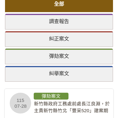
全部
調查報告
糾正案文
彈劾案文
糾舉案文
彈劾案文
115
新竹縣政府工務處前處長江良淵，於
07-28
主責新竹縣竹北「豐采520」建案期
間，藏匿鉅額來源不明財產現金新臺