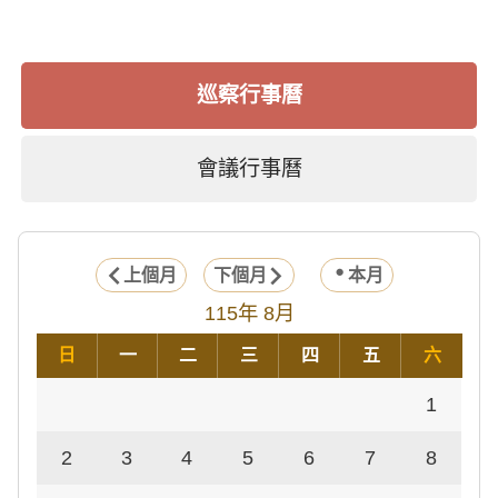
巡察行事曆
會議行事曆
上個月
下個月
本月
115年 8月
日
一
二
三
四
五
六
1
2
3
4
5
6
7
8