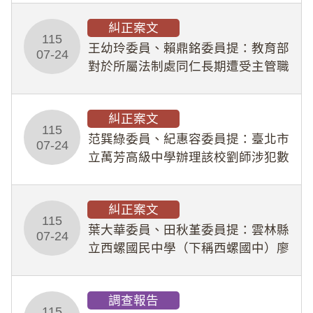
幣1,483萬餘元，並長期收受建商餽
糾正案文
贈；復罔顧公共安全，圖利默許建商
115
王幼玲委員、賴鼎銘委員提：教育部
於停工期間
07-24
對於所屬法制處同仁長期遭受主管職
場不法侵害情事，未能及時察覺、有
效介入及妥為處理，顯未善盡「公務
糾正案文
人員保障法」及「職業安全衛生法」
115
所定維護公務人員
范巽綠委員、紀惠容委員提：臺北市
07-24
立萬芳高級中學辦理該校劉師涉犯數
位性剝削事件，於第一線校園性別事
件調查、審議及申復程序中，喪失專
糾正案文
業把關與糾錯功能，不僅首份調查報
115
告漏未審酌師生不
葉大華委員、田秋堇委員提：雲林縣
07-24
立西螺國民中學（下稱西螺國中）廖
姓專任教師（下稱廖師）、蔡姓鐘點
教練（下稱蔡教練）涉體罰及不當管
調查報告
教羽球隊學生等行為，歷經該校校園
115