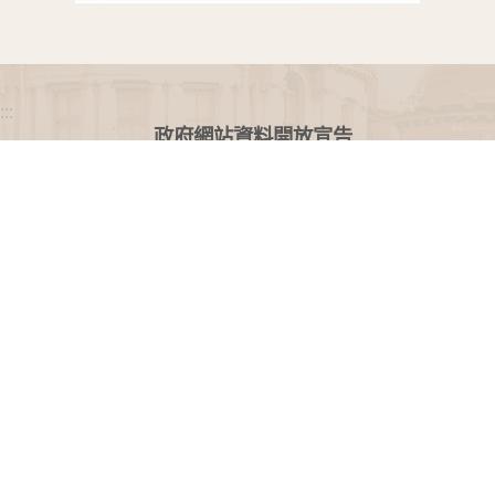
:::
政府網站資料開放宣告
網站安全政策
隱私權保護政策
聯絡我們
交通資訊
地址：100216臺北市中正區忠孝東路一段 2 號
電話：(02) 2341-3183，陳情諮詢專線：(02) 2341-
3183轉662
專線服務時間：週一至週五(例假日除外)09：00至
12：00，13：30至17：00。