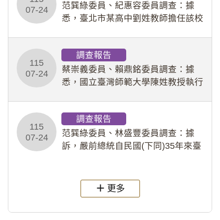
事件處理會議（下
范巽綠委員、紀惠容委員調查：據
07-24
悉，臺北市某高中劉姓教師擔任該校
專題指導教師及組長，詎假借管教名
義，多次要求該校某生依其指示，自
調查報告
行拍攝特定樣態性影像並以手機傳送
115
劉師。該生因畏懼成
蔡崇義委員、賴鼎銘委員調查：據
07-24
悉，國立臺灣師範大學陳姓教授執行
多件人體研究計畫，其採集及運用血
液樣本，疑違反「人體研究法」及學
調查報告
術倫理等情案調查報告。(115教調
115
31)
范巽綠委員、林盛豐委員調查：據
07-24
訴，嚴前總統自民國(下同)35年來臺
後即居住於重慶寓所(即國定古蹟嚴家
淦故居)，迨至嚴前總統及其夫人相繼
過世後，總統府於89年間函請其家屬
更多
繼續留住