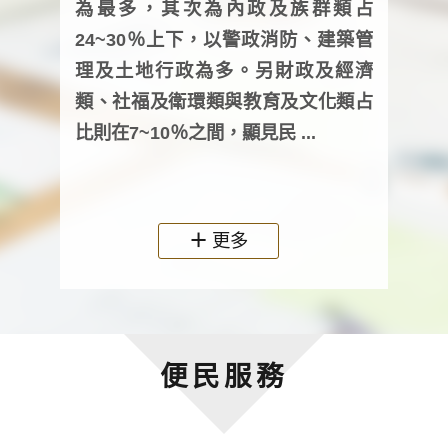
為最多，其次為內政及族群類占
調卷
24~30％上下，以警政消防、建築管
詢會
理及土地行政為多。另財政及經濟
次及
類、社福及衛環類與教育及文化類占
審議
比則在7~10％之間，顯見民 ...
人，
政機關
更多
便民服務