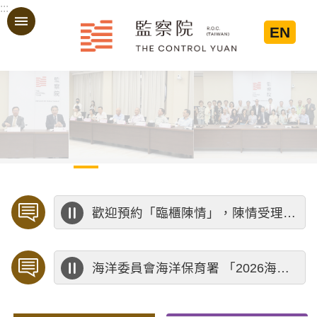
:::
跳到主要內容區塊
EN
:::
歡迎預約「臨櫃陳情」，陳情受理中心將優先排定人員與您接談，釐清案情爭點後收案處理，以節省您的寶貴時間。
海洋委員會海洋保育署 「2026海洋保育創意短影音競賽」活動