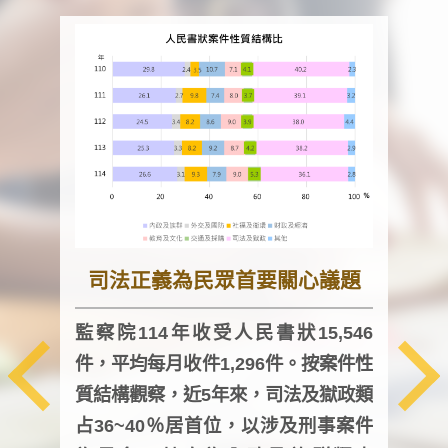
司法正義為民眾首要關心議題
監察院114年收受人民書狀15,546
件，平均每月收件1,296件。按案件性
監察
質結構觀察，近5年來，司法及獄政類
均每
占36~40％居首位，以涉及刑事案件
證，