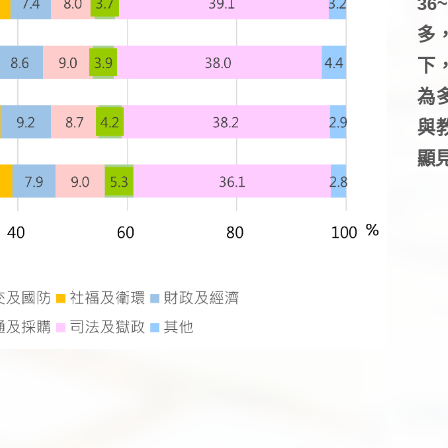
3
多
下
為
與
顯見