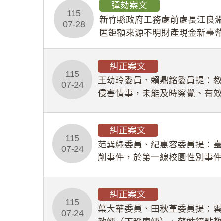
彈劾案文
115
新竹縣政府工務處前處長江良淵
07-28
匿鉅額來源不明財產現金新臺幣
共安全，圖利默許建商於停工
糾正案文
115
王幼玲委員、賴鼎銘委員提：
07-24
侵害情事，未能及時察覺、有
及「職業安全衛生法」所定維
糾正案文
115
范巽綠委員、紀惠容委員提：
07-24
削事件，於第一線校園性別事
功能，不僅首份調查報告漏未
糾正案文
115
葉大華委員、田秋堇委員提：
07-24