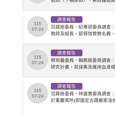
教師（下稱廖師）、蔡姓鐘點
等行為，歷經該校校園事件處
調查報告
115
范巽綠委員、紀惠容委員調查
07-24
教師及組長，詎假借管教名義
性影像並以手機傳送劉師。該
調查報告
115
蔡崇義委員、賴鼎銘委員調查
07-24
研究計畫，其採集及運用血液
查報告。(115教調31)
調查報告
115
范巽綠委員、林盛豐委員調查：
07-24
於重慶寓所(即國定古蹟嚴家淦
府於89年間函請其家屬繼續留