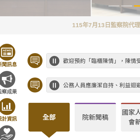
115年7月13日監察院
歡迎預約「臨櫃陳情」，陳情
新聞訊息
公務人員應廉潔自持、利益迴
監察成果
國家
全部
院新聞稿
統計資訊
會