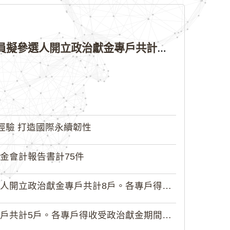
公告本院許可115年縣（市）長、直轄市議員、縣（市）議員擬參選人開立政治獻金專戶共計4戶。各專戶得收受政治獻金期間為自專戶許可設立日起至115年11月27日止，專戶名冊詳如附件。
經驗 打造國際永續韌性
金會計報告書計75件
政治獻金專戶共計8戶。各專戶得收受...
5戶。各專戶得收受政治獻金期間為自...