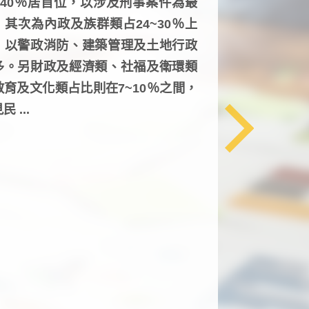
6~40％居首位，以涉及刑事案件為最
，其次為內政及族群類占24~30％上
，以警政消防、建築管理及土地行政
多。另財政及經濟類、社福及衛環類
教育及文化類占比則在7~10％之間，
民 ...