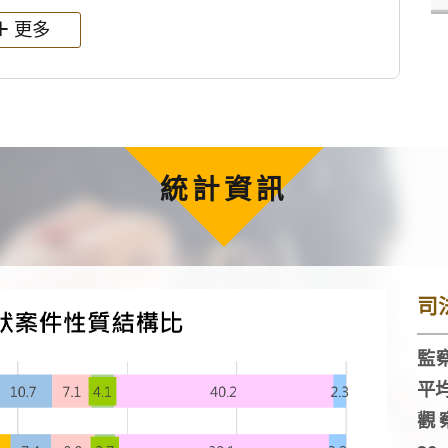
更多
統計資訊
司
監察
平
觀