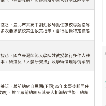
教練（下稱蔡教練）涉體罰及不當管教羽球隊學生
理會議（下
：據悉，臺北市某高中劉姓教師擔任該校專題指導
，多次要求該校某生依其指示，自行拍攝特定樣態
生因畏懼成
：據悉，國立臺灣師範大學陳姓教授執行多件人體
樣本，疑違反「人體研究法」及學術倫理等情案調
據訴，嚴前總統自民國(下同)35年來臺後即居住
故居)，迨至嚴前總統及其夫人相繼過世後，總統
住