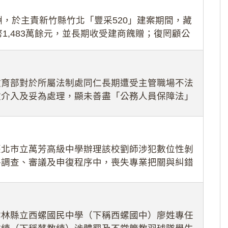
，於主責新竹縣竹北「豐采520」建案期間，藏
1,483萬餘元，並長期收受建商餽贈；復罔顧公
期間
教育部對於所屬法制處同仁長期遭受主管職場不法
效介入及妥為處理，顯未善盡「公務人員保障法」
護公務人員
臺北市立萬芳高級中學辦理該校劉師涉犯數位性剝
件調查、審議及申復程序中，喪失專業把關與糾錯
審酌師生不
雲林縣立西螺國民中學（下稱西螺國中）廖姓專任