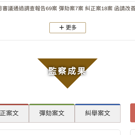
月審議通過調查報告69案 彈劾案7案 糾正案18案 函請改善
更多
監察成果
正案文
彈劾案文
糾舉案文