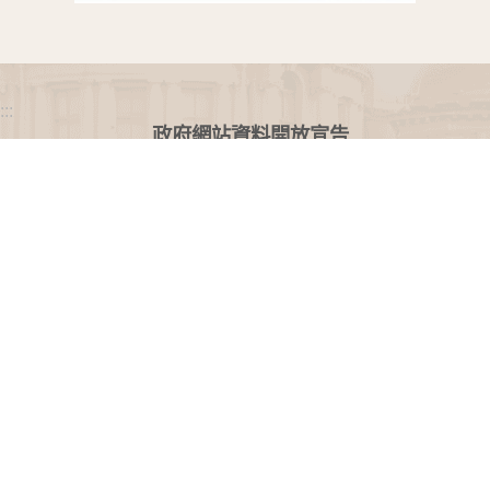
:::
政府網站資料開放宣告
網站安全政策
隱私權保護政策
聯絡我們
交通資訊
地址：100216臺北市中正區忠孝東路一段 2 號
電話：(02) 2341-3183，陳情諮詢專線：(02) 2341-
3183轉662
專線服務時間：週一至週五(例假日除外)09：00至
12：00，13：30至17：00。