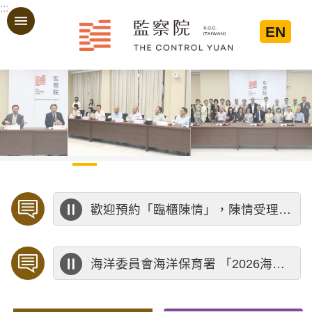
:::
跳到主要內容區塊
EN
:::
歡迎預約「臨櫃陳情」，陳情受理中心將優先排定人員與您接談，釐清案情爭點後收案處理，以節省您的寶貴時間。
海洋委員會海洋保育署 「2026海洋保育創意短影音競賽」活動