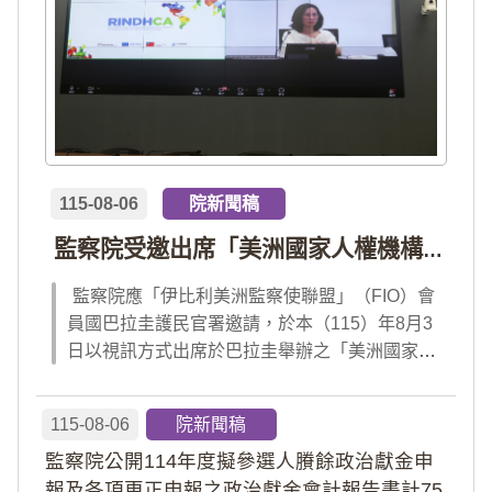
115-08-06
院新聞稿
監察院受邀出席「美洲國家人權機構網絡」年會 分享我國氣候災害防治經驗 打造國際永續韌性
監察院應「伊比利美洲監察使聯盟」（FIO）會
員國巴拉圭護民官署邀請，於本（115）年8月3
日以視訊方式出席於巴拉圭舉辦之「美洲國家人
權機構網絡」（RINDHCA）年會，並發表專題
報告，就美洲地區環境災害、氣候緊急狀態與人
115-08-06
院新聞稿
權風險等議題，與拉美地區監察機構、護民官署
監察院公開114年度擬參選人賸餘政治獻金申
及紅十字國際委員會、原住民社區支持組織...
報及各項更正申報之政治獻金會計報告書計75