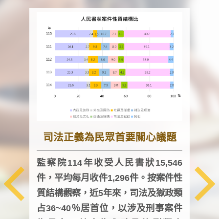
司法正義為民眾首要關心議題
監察院114年收受人民書狀15,546
件，平均每月收件1,296件。按案件性
監察
質結構觀察，近5年來，司法及獄政類
均每
占36~40％居首位，以涉及刑事案件
證，