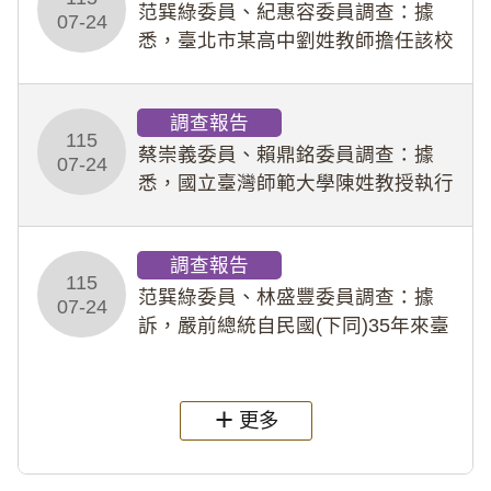
事件處理會議（下
范巽綠委員、紀惠容委員調查：據
07-24
悉，臺北市某高中劉姓教師擔任該校
專題指導教師及組長，詎假借管教名
義，多次要求該校某生依其指示，自
調查報告
行拍攝特定樣態性影像並以手機傳送
115
劉師。該生因畏懼成
蔡崇義委員、賴鼎銘委員調查：據
07-24
悉，國立臺灣師範大學陳姓教授執行
多件人體研究計畫，其採集及運用血
液樣本，疑違反「人體研究法」及學
調查報告
術倫理等情案調查報告。(115教調
115
31)
范巽綠委員、林盛豐委員調查：據
07-24
訴，嚴前總統自民國(下同)35年來臺
後即居住於重慶寓所(即國定古蹟嚴家
淦故居)，迨至嚴前總統及其夫人相繼
過世後，總統府於89年間函請其家屬
更多
繼續留住