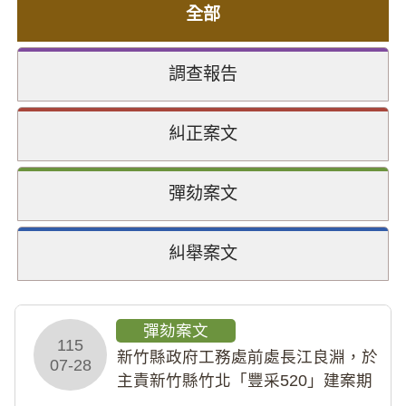
全部
調查報告
糾正案文
彈劾案文
糾舉案文
彈劾案文
115
新竹縣政府工務處前處長江良淵，於
07-28
主責新竹縣竹北「豐采520」建案期
間，藏匿鉅額來源不明財產現金新臺