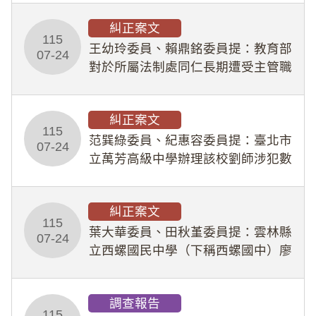
幣1,483萬餘元，並長期收受建商餽
糾正案文
贈；復罔顧公共安全，圖利默許建商
115
王幼玲委員、賴鼎銘委員提：教育部
於停工期間
07-24
對於所屬法制處同仁長期遭受主管職
場不法侵害情事，未能及時察覺、有
效介入及妥為處理，顯未善盡「公務
糾正案文
人員保障法」及「職業安全衛生法」
115
所定維護公務人員
范巽綠委員、紀惠容委員提：臺北市
07-24
立萬芳高級中學辦理該校劉師涉犯數
位性剝削事件，於第一線校園性別事
件調查、審議及申復程序中，喪失專
糾正案文
業把關與糾錯功能，不僅首份調查報
115
告漏未審酌師生不
葉大華委員、田秋堇委員提：雲林縣
07-24
立西螺國民中學（下稱西螺國中）廖
姓專任教師（下稱廖師）、蔡姓鐘點
教練（下稱蔡教練）涉體罰及不當管
調查報告
教羽球隊學生等行為，歷經該校校園
115