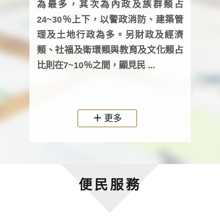
為最多，其次為內政及族群類占
調卷
24~30％上下，以警政消防、建築管
詢會
理及土地行政為多。另財政及經濟
次及
類、社福及衛環類與教育及文化類占
審議
比則在7~10％之間，顯見民 ...
人，
政機關
更多
便民服務