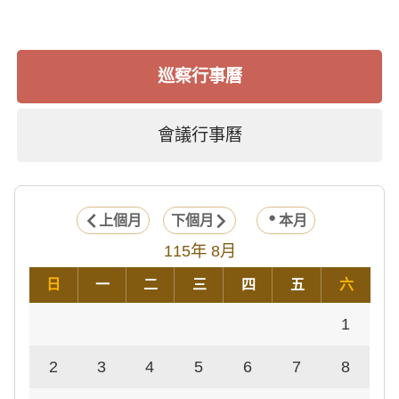
巡察行事曆
會議行事曆
上個月
下個月
本月
115年 8月
日
一
二
三
四
五
六
1
2
3
4
5
6
7
8