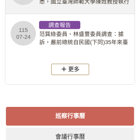
悉，國立臺灣師範大學陳姓教授執行
多件人體研究計畫，其採集及運用血
液樣本，疑違反「人體研究法」及學
調查報告
術倫理等情案調查報告。(115教調
115
31)
范巽綠委員、林盛豐委員調查：據
07-24
訴，嚴前總統自民國(下同)35年來臺
後即居住於重慶寓所(即國定古蹟嚴家
淦故居)，迨至嚴前總統及其夫人相繼
過世後，總統府於89年間函請其家屬
更多
繼續留住
巡察行事曆
會議行事曆