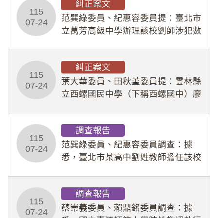
糾正案文
人員保障法」及「職業安全衛生法」
115
所定維護公務人員
范巽綠委員、紀惠容委員提：臺北市
07-24
立萬芳高級中學辦理該校劉師涉犯數
位性剝削事件，於第一線校園性別事
件調查、審議及申復程序中，喪失專
糾正案文
業把關與糾錯功能，不僅首份調查報
115
告漏未審酌師生不
葉大華委員、田秋堇委員提：雲林縣
07-24
立西螺國民中學（下稱西螺國中）廖
姓專任教師（下稱廖師）、蔡姓鐘點
教練（下稱蔡教練）涉體罰及不當管
調查報告
教羽球隊學生等行為，歷經該校校園
115
事件處理會議（下
范巽綠委員、紀惠容委員調查：據
07-24
悉，臺北市某高中劉姓教師擔任該校
專題指導教師及組長，詎假借管教名
義，多次要求該校某生依其指示，自
調查報告
行拍攝特定樣態性影像並以手機傳送
115
劉師。該生因畏懼成
蔡崇義委員、賴鼎銘委員調查：據
07-24