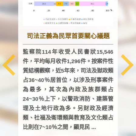
司法正義為民眾首要關心議題
監察院114年收受人民書狀15,546
件，平均每月收件1,296件。按案件性
監察
質結構觀察，近5年來，司法及獄政類
均每
占36~40％居首位，以涉及刑事案件
證，
為最多，其次為內政及族群類占
調卷
24~30％上下，以警政消防、建築管
詢會
理及土地行政為多。另財政及經濟
次及
類、社福及衛環類與教育及文化類占
審議
比則在7~10％之間，顯見民 ...
人，