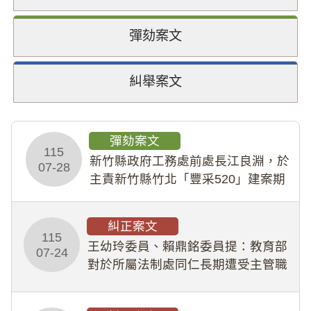
彈劾案文
糾舉案文
彈劾案文
115
新竹縣政府工務處前處長江良淵，於
07-28
主責新竹縣竹北「豐采520」建案期
間，藏匿鉅額來源不明財產現金新臺
幣1,483萬餘元，並長期收受建商餽
糾正案文
贈；復罔顧公共安全，圖利默許建商
115
王幼玲委員、賴鼎銘委員提：教育部
於停工期間
07-24
對於所屬法制處同仁長期遭受主管職
場不法侵害情事，未能及時察覺、有
效介入及妥為處理，顯未善盡「公務