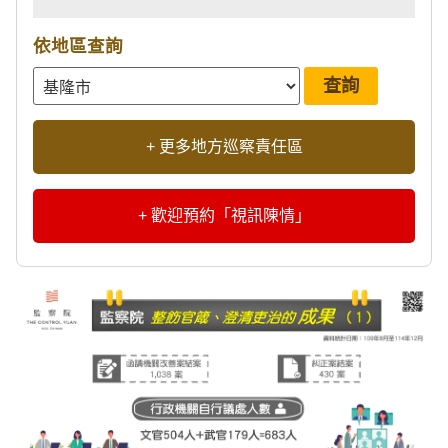
依地區查詢
+ 更多地方巡察責任區
+ 歡迎預約「視訊陳情」