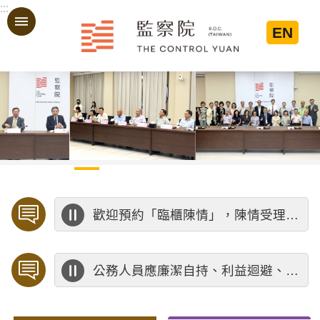
:::
跳到主要內容區塊
EN
:::
歡迎預約「臨櫃陳情」，陳情受理中心將優先排定人員與您接談，釐清案情爭點後收案處理，以節省您的寶貴時間。
公務人員應廉潔自持、利益迴避、依法公正執行公務～考試院公務人員保障暨培訓委員會～