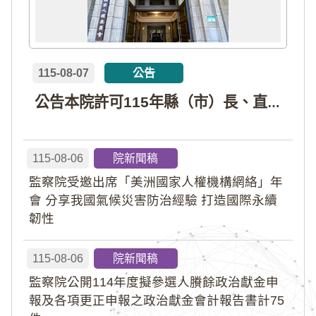
115-08-07
公告
公告本院許可115年縣（市）長、直轄市議員、縣（市）議員擬參選人開立政治獻金專戶共計4戶。各專戶得收受政治獻金期間為自專戶許可設立日起至115年11月27日止，專戶名冊詳如附件。
115-08-06
院新聞稿
監察院受邀出席「美洲國家人權機構網絡」年
會 分享我國氣候災害防治經驗 打造國際永續
韌性
115-08-06
院新聞稿
監察院公開114年度擬參選人賸餘政治獻金申
報及各項更正申報之政治獻金會計報告書計75