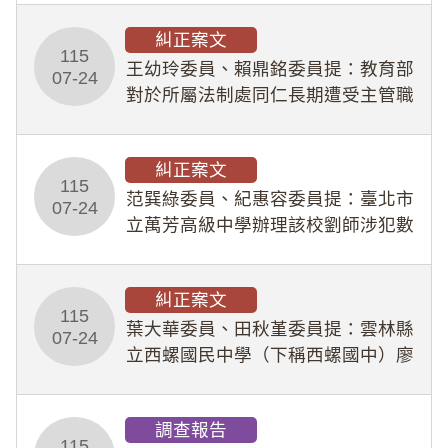
幣1,483萬餘元，並長期收受建商餽
糾正案文
贈；復罔顧公共安全，圖利默許建商
115
王幼玲委員、賴鼎銘委員提：教育部
於停工期間
07-24
對於所屬法制處同仁長期遭受主管職
場不法侵害情事，未能及時察覺、有
效介入及妥為處理，顯未善盡「公務
糾正案文
人員保障法」及「職業安全衛生法」
115
所定維護公務人員
范巽綠委員、紀惠容委員提：臺北市
07-24
立萬芳高級中學辦理該校劉師涉犯數
位性剝削事件，於第一線校園性別事
件調查、審議及申復程序中，喪失專
糾正案文
業把關與糾錯功能，不僅首份調查報
115
告漏未審酌師生不
葉大華委員、田秋堇委員提：雲林縣
07-24
立西螺國民中學（下稱西螺國中）廖
姓專任教師（下稱廖師）、蔡姓鐘點
教練（下稱蔡教練）涉體罰及不當管
調查報告
教羽球隊學生等行為，歷經該校校園
115