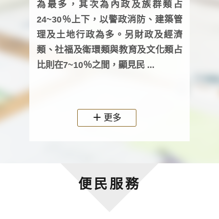
為最多，其次為內政及族群類占
調卷
24~30％上下，以警政消防、建築管
詢會
理及土地行政為多。另財政及經濟
次及
類、社福及衛環類與教育及文化類占
審議
比則在7~10％之間，顯見民 ...
人，
政機關
更多
便民服務