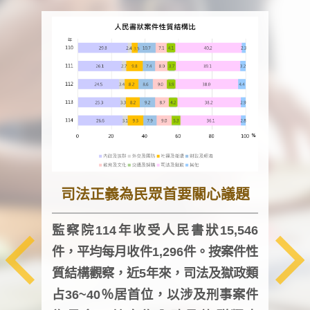
司法正義為民眾首要關心議題
監察院114年收受人民書狀15,546
件，平均每月收件1,296件。按案件性
監察
質結構觀察，近5年來，司法及獄政類
均每
占36~40％居首位，以涉及刑事案件
證，