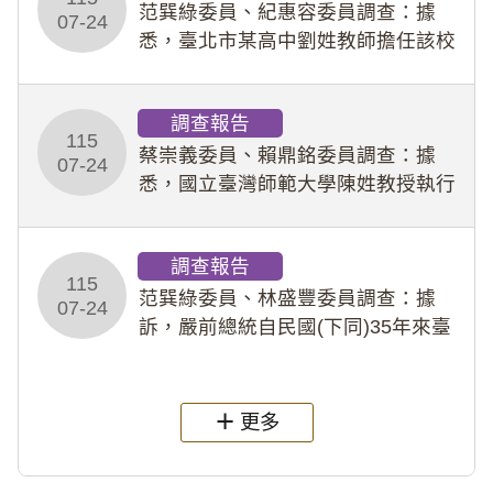
事件處理會議（下
范巽綠委員、紀惠容委員調查：據
07-24
悉，臺北市某高中劉姓教師擔任該校
專題指導教師及組長，詎假借管教名
義，多次要求該校某生依其指示，自
調查報告
行拍攝特定樣態性影像並以手機傳送
115
劉師。該生因畏懼成
蔡崇義委員、賴鼎銘委員調查：據
07-24
悉，國立臺灣師範大學陳姓教授執行
多件人體研究計畫，其採集及運用血
液樣本，疑違反「人體研究法」及學
調查報告
術倫理等情案調查報告。(115教調
115
31)
范巽綠委員、林盛豐委員調查：據
07-24
訴，嚴前總統自民國(下同)35年來臺
後即居住於重慶寓所(即國定古蹟嚴家
淦故居)，迨至嚴前總統及其夫人相繼
過世後，總統府於89年間函請其家屬
更多
繼續留住