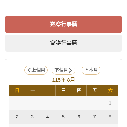
巡察行事曆
會議行事曆
上個月
下個月
本月
115年 8月
日
一
二
三
四
五
六
1
2
3
4
5
6
7
8