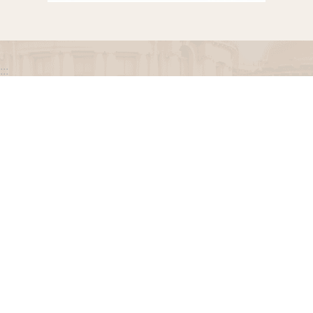
:::
政府網站資料開放宣告
網站安全政策
隱私權保護政策
聯絡我們
交通資訊
地址：100216臺北市中正區忠孝東路一段 2 號
電話：(02) 2341-3183，陳情諮詢專線：(02) 2341-
3183轉662
專線服務時間：週一至週五(例假日除外)09：00至
12：00，13：30至17：00。