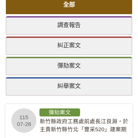
全部
調查報告
糾正案文
彈劾案文
糾舉案文
彈劾案文
115
新竹縣政府工務處前處長江良淵，於
07-28
主責新竹縣竹北「豐采520」建案期
間，藏匿鉅額來源不明財產現金新臺