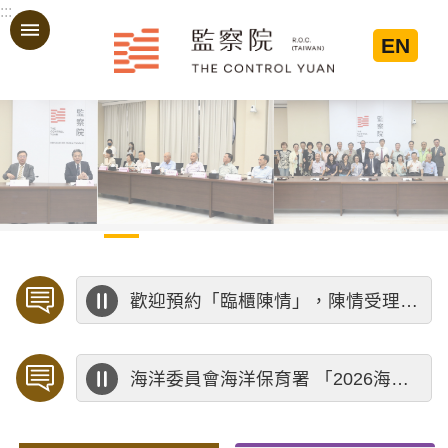
:::
跳到主要內容區塊
EN
:::
歡迎預約「臨櫃陳情」，陳情受理中心將優先排定人員與您接談，釐清案情爭點後收案處理，以節省您的寶貴時間。
海洋委員會海洋保育署 「2026海洋保育創意短影音競賽」活動