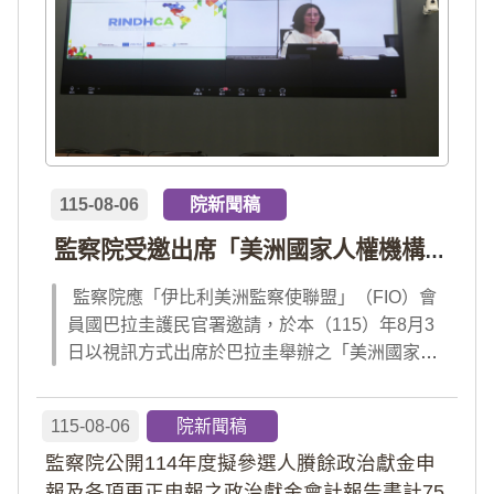
115-08-06
院新聞稿
監察院受邀出席「美洲國家人權機構網絡」年會 分享我國氣候災害防治經驗 打造國際永續韌性
監察院應「伊比利美洲監察使聯盟」（FIO）會
員國巴拉圭護民官署邀請，於本（115）年8月3
日以視訊方式出席於巴拉圭舉辦之「美洲國家人
權機構網絡」（RINDHCA）年會，並發表專題
報告，就美洲地區環境災害、氣候緊急狀態與人
115-08-06
院新聞稿
權風險等議題，與拉美地區監察機構、護民官署
監察院公開114年度擬參選人賸餘政治獻金申
及紅十字國際委員會、原住民社區支持組織...
報及各項更正申報之政治獻金會計報告書計75