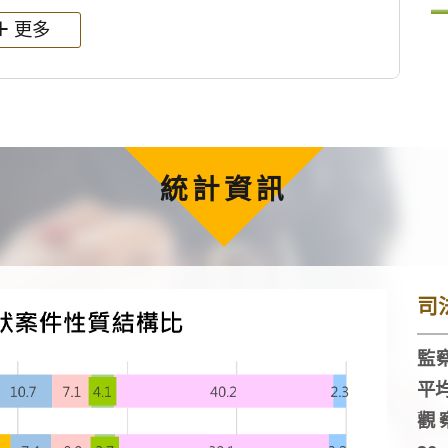
更多
統計資訊
司
監察
平
觀