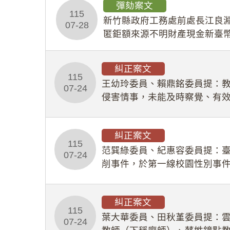
彈劾案文
115
新竹縣政府工務處前處長江良淵
07-28
匿鉅額來源不明財產現金新臺幣
共安全，圖利默許建商於停工
糾正案文
115
王幼玲委員、賴鼎銘委員提：
07-24
侵害情事，未能及時察覺、有
及「職業安全衛生法」所定維
糾正案文
115
范巽綠委員、紀惠容委員提：
07-24
削事件，於第一線校園性別事
功能，不僅首份調查報告漏未
糾正案文
115
葉大華委員、田秋堇委員提：
07-24