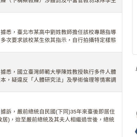
教練（下稱蔡教練）涉體罰及不當管教羽球隊學生
理會議（下
：據悉，臺北市某高中劉姓教師擔任該校專題指導
，多次要求該校某生依其指示，自行拍攝特定樣態
生因畏懼成
：據悉，國立臺灣師範大學陳姓教授執行多件人體
樣本，疑違反「人體研究法」及學術倫理等情案調
據訴，嚴前總統自民國(下同)35年來臺後即居住
故居)，迨至嚴前總統及其夫人相繼過世後，總統
住