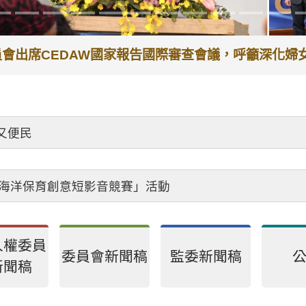
代理院長李鴻鈞接見退休人員，頒贈獎章及紀念品，感
受理中心將優先排定人員與您接談，釐清案情爭點後收案
避、依法公正執行公務～考試院公務人員保障暨培訓委員
人權委員
委員會新聞稿
監委新聞稿
新聞稿