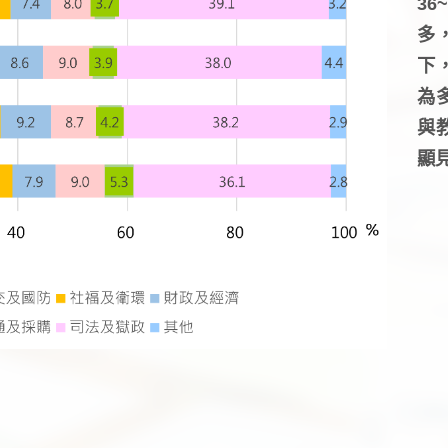
3
多
下
為
與
顯見