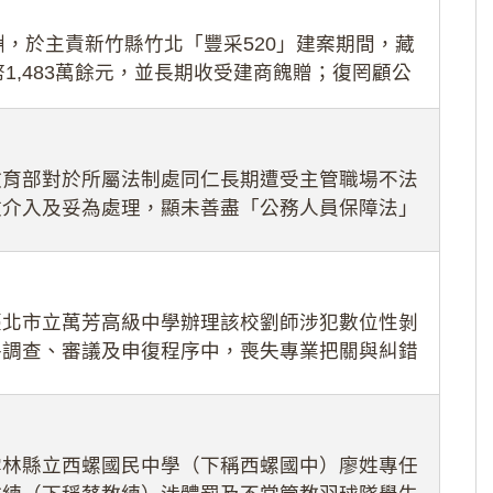
，於主責新竹縣竹北「豐采520」建案期間，藏
1,483萬餘元，並長期收受建商餽贈；復罔顧公
期間
教育部對於所屬法制處同仁長期遭受主管職場不法
效介入及妥為處理，顯未善盡「公務人員保障法」
護公務人員
臺北市立萬芳高級中學辦理該校劉師涉犯數位性剝
件調查、審議及申復程序中，喪失專業把關與糾錯
審酌師生不
雲林縣立西螺國民中學（下稱西螺國中）廖姓專任