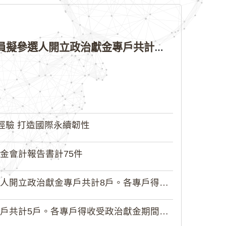
公告本院許可115年縣（市）長、直轄市議員、縣（市）議員擬參選人開立政治獻金專戶共計4戶。各專戶得收受政治獻金期間為自專戶許可設立日起至115年11月27日止，專戶名冊詳如附件。
經驗 打造國際永續韌性
金會計報告書計75件
政治獻金專戶共計8戶。各專戶得收受...
5戶。各專戶得收受政治獻金期間為自...