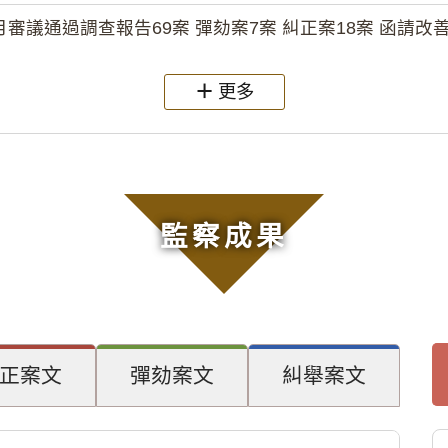
月審議通過調查報告69案 彈劾案7案 糾正案18案 函請改善
更多
監察成果
正案文
彈劾案文
糾舉案文