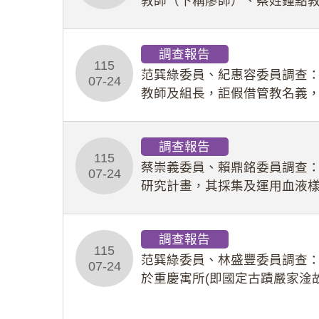
教師（下稱廖師）、蔡姓鐘點
等行為，歷經該校校園事件處
調查報告
115
范巽綠委員、紀惠容委員調查
07-24
教師及組長，詎假借管教名義
性影像並以手機傳送劉師。該
調查報告
115
蔡崇義委員、賴鼎銘委員調查
07-24
研究計畫，其採集及運用血液
查報告。(115教調31)
調查報告
115
范巽綠委員、林盛豐委員調查：
07-24
於重慶寓所(即國定古蹟嚴家淦
府於89年間函請其家屬繼續留