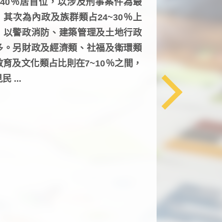
6~40％居首位，以涉及刑事案件為最
，其次為內政及族群類占24~30％上
，以警政消防、建築管理及土地行政
多。另財政及經濟類、社福及衛環類
教育及文化類占比則在7~10％之間，
民 ...