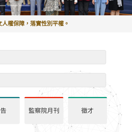
謝於服務期間之貢獻及辛勞。
處理，以節省您的寶貴時間。
會～
公告
監察院月刊
徵才