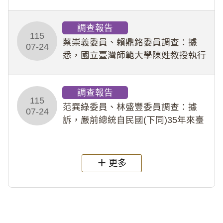
專題指導教師及組長，詎假借管教名
義，多次要求該校某生依其指示，自
調查報告
行拍攝特定樣態性影像並以手機傳送
115
劉師。該生因畏懼成
蔡崇義委員、賴鼎銘委員調查：據
07-24
悉，國立臺灣師範大學陳姓教授執行
多件人體研究計畫，其採集及運用血
液樣本，疑違反「人體研究法」及學
調查報告
術倫理等情案調查報告。(115教調
115
31)
范巽綠委員、林盛豐委員調查：據
07-24
訴，嚴前總統自民國(下同)35年來臺
後即居住於重慶寓所(即國定古蹟嚴家
淦故居)，迨至嚴前總統及其夫人相繼
過世後，總統府於89年間函請其家屬
更多
繼續留住