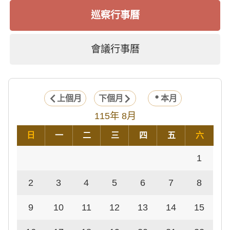
巡察行事曆
會議行事曆
上個月
下個月
本月
115年 8月
日
一
二
三
四
五
六
1
2
3
4
5
6
7
8
9
10
11
12
13
14
15