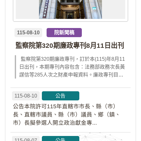
115-08-10
院新聞稿
監察院第320期廉政專刊8月11日出刊
監察院第320期廉政專刊，訂於本(115)年8月11
日出刊，本期專刊內容包含：法務部政務次長黃
謀信等285人次之財產申報資料。廉政專刊目次
請見附件檔案，或前往監察院「陽光法令主題
網」查閱；專刊完整內容，請於出刊當日點選首
115-08-10
公告
頁「公告園地」內「廉政專刊電子書」及「財產
公告本院許可115年直轄市市長、縣（市）
申報公告資料」查閱。
長、直轄市議員、縣（市）議員、鄉（鎮、
市）長擬參選人開立政治獻金專...
115-08-07
公告