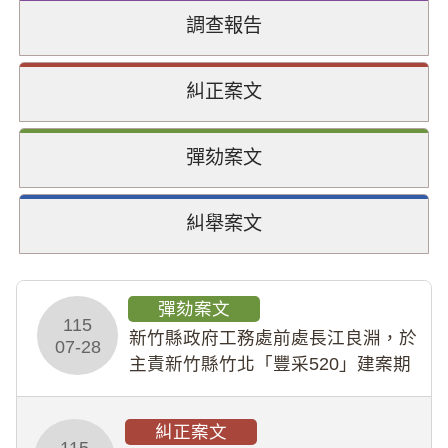
調查報告
糾正案文
彈劾案文
糾舉案文
彈劾案文
115
新竹縣政府工務處前處長江良淵，於
07-28
主責新竹縣竹北「豐采520」建案期
間，藏匿鉅額來源不明財產現金新臺
幣1,483萬餘元，並長期收受建商餽
糾正案文
贈；復罔顧公共安全，圖利默許建商
115