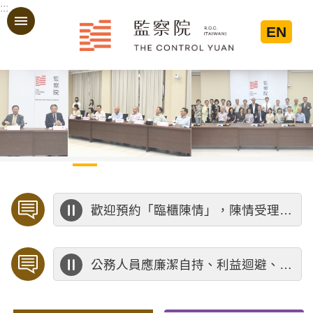
:::
跳到主要內容區塊
EN
:::
歡迎預約「臨櫃陳情」，陳情受理中心將優先排定人員與您接談，釐清案情爭點後收案處理，以節省您的寶貴時間。
公務人員應廉潔自持、利益迴避、依法公正執行公務～考試院公務人員保障暨培訓委員會～