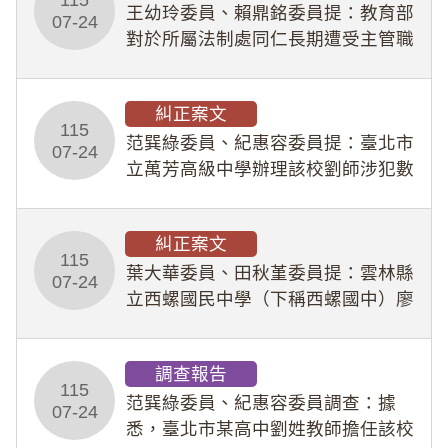
王幼玲委員、賴鼎銘委員提：教育部
於停工期間
07-24
對於所屬法制處同仁長期遭受主管職
場不法侵害情事，未能及時察覺、有
效介入及妥為處理，顯未善盡「公務
糾正案文
人員保障法」及「職業安全衛生法」
115
所定維護公務人員
范巽綠委員、紀惠容委員提：臺北市
07-24
立萬芳高級中學辦理該校劉師涉犯數
位性剝削事件，於第一線校園性別事
件調查、審議及申復程序中，喪失專
糾正案文
業把關與糾錯功能，不僅首份調查報
115
告漏未審酌師生不
葉大華委員、田秋堇委員提：雲林縣
07-24
立西螺國民中學（下稱西螺國中）廖
姓專任教師（下稱廖師）、蔡姓鐘點
教練（下稱蔡教練）涉體罰及不當管
調查報告
教羽球隊學生等行為，歷經該校校園
115
事件處理會議（下
范巽綠委員、紀惠容委員調查：據
07-24
悉，臺北市某高中劉姓教師擔任該校