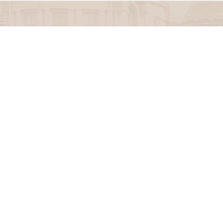
:::
政府網站資料開放宣告
網站安全政策
隱私權保護政策
聯絡我們
交通資訊
地址：100216臺北市中正區忠孝東路一段 2 號
電話：(02) 2341-3183，陳情諮詢專線：(02) 2341-
3183轉662
專線服務時間：週一至週五(例假日除外)09：00至
12：00，13：30至17：00。
瀏覽人次
3252766
更新日期
115-08-10