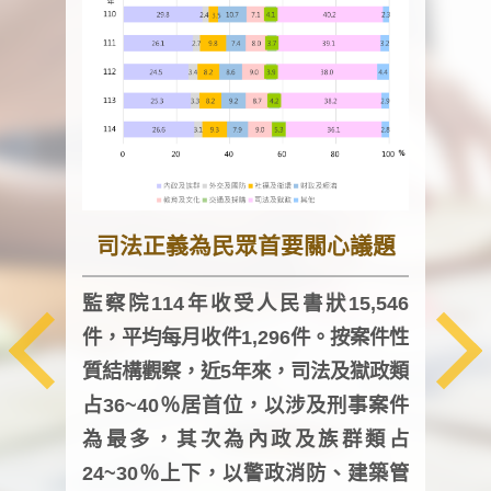
司法正義為民眾首要關心議題
監察院114年收受人民書狀15,546
件，平均每月收件1,296件。按案件性
監察
質結構觀察，近5年來，司法及獄政類
均每
占36~40％居首位，以涉及刑事案件
證，
為最多，其次為內政及族群類占
調卷
24~30％上下，以警政消防、建築管