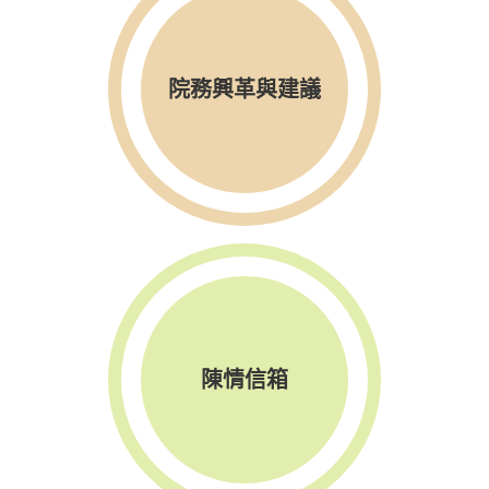
院務興革與建議
陳情信箱