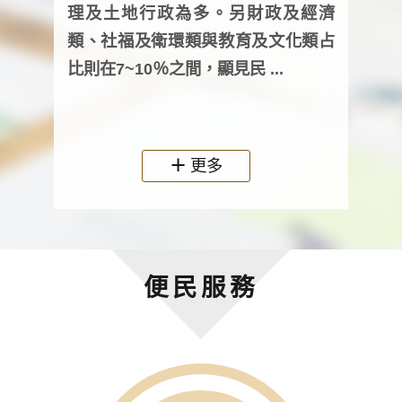
詢會
理及土地行政為多。另財政及經濟
次及
類、社福及衛環類與教育及文化類占
審議
比則在7~10％之間，顯見民 ...
人，
政機關
更多
便民服務