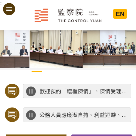
:::
跳到主要內容區塊
EN
:::
歡迎預約「臨櫃陳情」，陳情受理中心將優先排定人員與您接談，釐清案情爭點後收案處理，以節省您的寶貴時間。
公務人員應廉潔自持、利益迴避、依法公正執行公務～考試院公務人員保障暨培訓委員會～