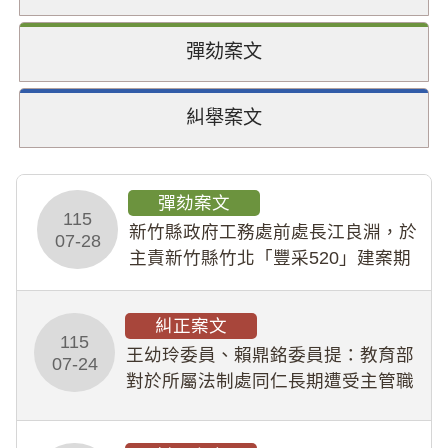
彈劾案文
糾舉案文
彈劾案文
115
新竹縣政府工務處前處長江良淵，於
07-28
主責新竹縣竹北「豐采520」建案期
間，藏匿鉅額來源不明財產現金新臺
幣1,483萬餘元，並長期收受建商餽
糾正案文
贈；復罔顧公共安全，圖利默許建商
115
王幼玲委員、賴鼎銘委員提：教育部
於停工期間
07-24
對於所屬法制處同仁長期遭受主管職
場不法侵害情事，未能及時察覺、有
效介入及妥為處理，顯未善盡「公務