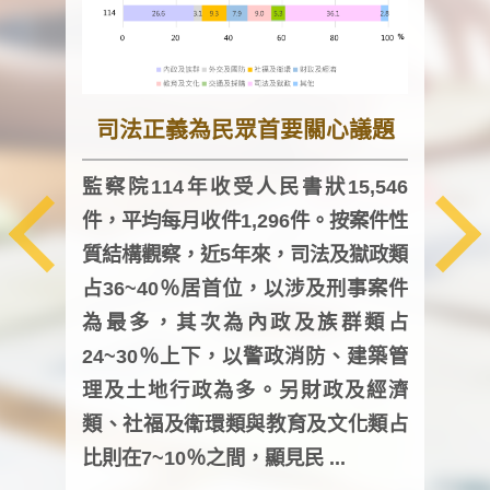
司法正義為民眾首要關心議題
監察院114年收受人民書狀15,546
件，平均每月收件1,296件。按案件性
監察
質結構觀察，近5年來，司法及獄政類
均每
占36~40％居首位，以涉及刑事案件
證，
為最多，其次為內政及族群類占
調卷
24~30％上下，以警政消防、建築管
詢會
理及土地行政為多。另財政及經濟
次及
類、社福及衛環類與教育及文化類占
審議
比則在7~10％之間，顯見民 ...
人，