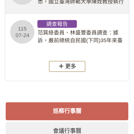
悉，國立臺灣師範大學陳姓教授執行
多件人體研究計畫，其採集及運用血
液樣本，疑違反「人體研究法」及學
調查報告
術倫理等情案調查報告。(115教調
115
31)
范巽綠委員、林盛豐委員調查：據
07-24
訴，嚴前總統自民國(下同)35年來臺
後即居住於重慶寓所(即國定古蹟嚴家
淦故居)，迨至嚴前總統及其夫人相繼
過世後，總統府於89年間函請其家屬
更多
繼續留住
巡察行事曆
會議行事曆