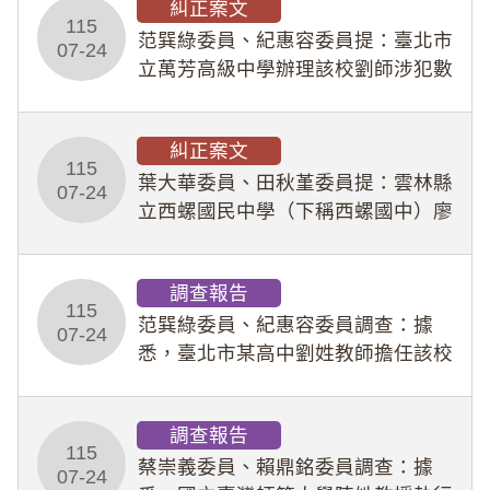
糾正案文
人員保障法」及「職業安全衛生法」
115
所定維護公務人員
范巽綠委員、紀惠容委員提：臺北市
07-24
立萬芳高級中學辦理該校劉師涉犯數
位性剝削事件，於第一線校園性別事
件調查、審議及申復程序中，喪失專
糾正案文
業把關與糾錯功能，不僅首份調查報
115
告漏未審酌師生不
葉大華委員、田秋堇委員提：雲林縣
07-24
立西螺國民中學（下稱西螺國中）廖
姓專任教師（下稱廖師）、蔡姓鐘點
教練（下稱蔡教練）涉體罰及不當管
調查報告
教羽球隊學生等行為，歷經該校校園
115
事件處理會議（下
范巽綠委員、紀惠容委員調查：據
07-24
悉，臺北市某高中劉姓教師擔任該校
專題指導教師及組長，詎假借管教名
義，多次要求該校某生依其指示，自
調查報告
行拍攝特定樣態性影像並以手機傳送
115
劉師。該生因畏懼成
蔡崇義委員、賴鼎銘委員調查：據
07-24