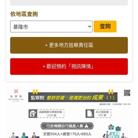
依地區查詢
+ 更多地方巡察責任區
+ 歡迎預約「視訊陳情」