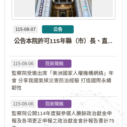
115-08-07
公告
公告本院許可115年縣（市）長、直轄市議員、縣（市）議員擬參選人開立政治獻金專戶共計4戶。各專戶得收受政治獻金期間為自專戶許可設立日起至115年11月27日止，專戶名冊詳如附件。
115-08-06
院新聞稿
監察院受邀出席「美洲國家人權機構網絡」年
會 分享我國氣候災害防治經驗 打造國際永續
韌性
115-08-06
院新聞稿
監察院公開114年度擬參選人賸餘政治獻金申
報及各項更正申報之政治獻金會計報告書計75