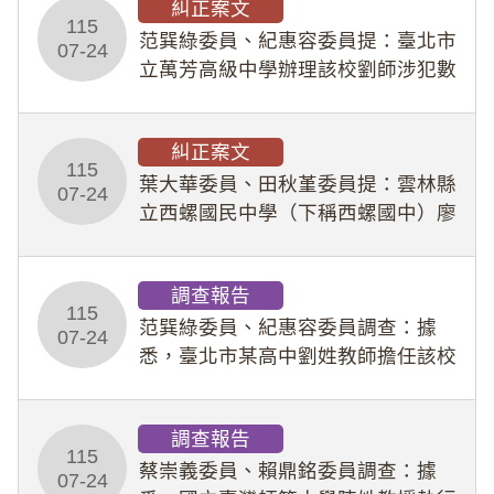
糾正案文
人員保障法」及「職業安全衛生法」
115
所定維護公務人員
范巽綠委員、紀惠容委員提：臺北市
07-24
立萬芳高級中學辦理該校劉師涉犯數
位性剝削事件，於第一線校園性別事
件調查、審議及申復程序中，喪失專
糾正案文
業把關與糾錯功能，不僅首份調查報
115
告漏未審酌師生不
葉大華委員、田秋堇委員提：雲林縣
07-24
立西螺國民中學（下稱西螺國中）廖
姓專任教師（下稱廖師）、蔡姓鐘點
教練（下稱蔡教練）涉體罰及不當管
調查報告
教羽球隊學生等行為，歷經該校校園
115
事件處理會議（下
范巽綠委員、紀惠容委員調查：據
07-24
悉，臺北市某高中劉姓教師擔任該校
專題指導教師及組長，詎假借管教名
義，多次要求該校某生依其指示，自
調查報告
行拍攝特定樣態性影像並以手機傳送
115
劉師。該生因畏懼成
蔡崇義委員、賴鼎銘委員調查：據
07-24