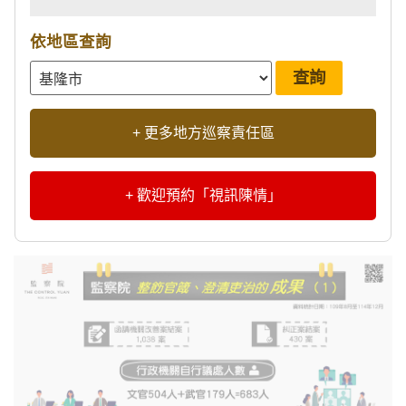
依地區查詢
+ 更多地方巡察責任區
+ 歡迎預約「視訊陳情」