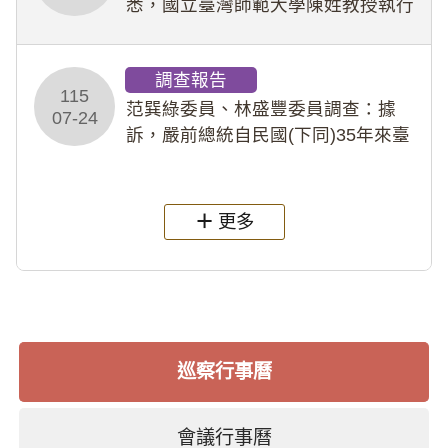
悉，國立臺灣師範大學陳姓教授執行
多件人體研究計畫，其採集及運用血
液樣本，疑違反「人體研究法」及學
調查報告
術倫理等情案調查報告。(115教調
115
31)
范巽綠委員、林盛豐委員調查：據
07-24
訴，嚴前總統自民國(下同)35年來臺
後即居住於重慶寓所(即國定古蹟嚴家
淦故居)，迨至嚴前總統及其夫人相繼
過世後，總統府於89年間函請其家屬
更多
繼續留住
巡察行事曆
會議行事曆