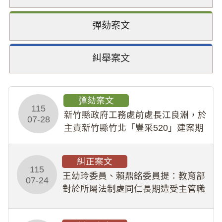
彈劾案文
糾舉案文
彈劾案文
115
新竹縣政府工務處前處長江良淵，於
07-28
主責新竹縣竹北「豐采520」建案期
間，藏匿鉅額來源不明財產現金新臺
幣1,483萬餘元，並長期收受建商餽
糾正案文
贈；復罔顧公共安全，圖利默許建商
115
王幼玲委員、賴鼎銘委員提：教育部
於停工期間
07-24
對於所屬法制處同仁長期遭受主管職
場不法侵害情事，未能及時察覺、有
效介入及妥為處理，顯未善盡「公務