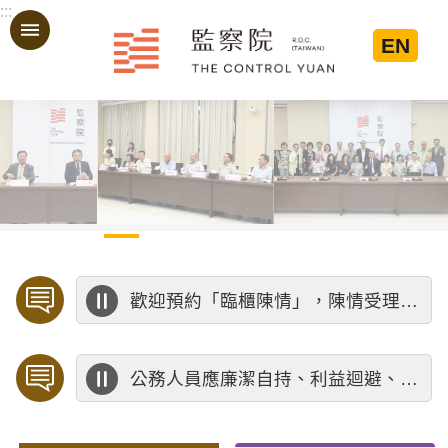
:::
跳到主要內容區塊
EN
:::
歡迎預約「臨櫃陳情」，陳情受理中心將優先排定人員與您接談，釐清案情爭點後收案處理，以節省您的寶貴時間。
公務人員應廉潔自持、利益迴避、依法公正執行公務～考試院公務人員保障暨培訓委員會～