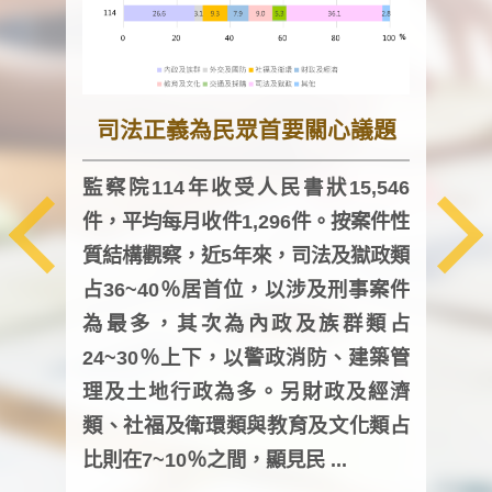
司法正義為民眾首要關心議題
監察院114年收受人民書狀15,546
件，平均每月收件1,296件。按案件性
監察
質結構觀察，近5年來，司法及獄政類
均每
占36~40％居首位，以涉及刑事案件
證，
為最多，其次為內政及族群類占
調卷
24~30％上下，以警政消防、建築管
詢會
理及土地行政為多。另財政及經濟
次及
類、社福及衛環類與教育及文化類占
審議
比則在7~10％之間，顯見民 ...
人，