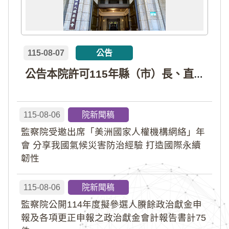
115-08-07
公告
公告本院許可115年縣（市）長、直轄市議員、縣（市）議員擬參選人開立政治獻金專戶共計4戶。各專戶得收受政治獻金期間為自專戶許可設立日起至115年11月27日止，專戶名冊詳如附件。
115-08-06
院新聞稿
監察院受邀出席「美洲國家人權機構網絡」年
會 分享我國氣候災害防治經驗 打造國際永續
韌性
115-08-06
院新聞稿
監察院公開114年度擬參選人賸餘政治獻金申
報及各項更正申報之政治獻金會計報告書計75