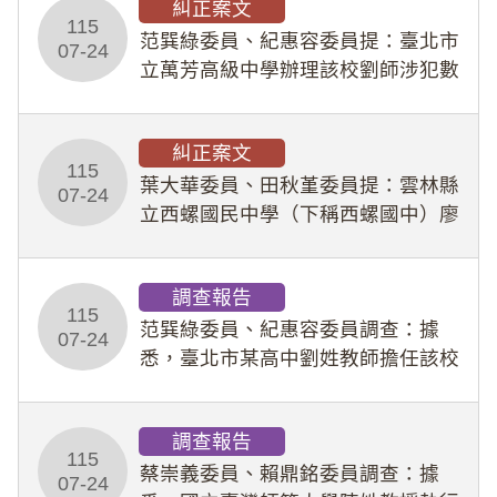
糾正案文
人員保障法」及「職業安全衛生法」
115
所定維護公務人員
范巽綠委員、紀惠容委員提：臺北市
07-24
立萬芳高級中學辦理該校劉師涉犯數
位性剝削事件，於第一線校園性別事
件調查、審議及申復程序中，喪失專
糾正案文
業把關與糾錯功能，不僅首份調查報
115
告漏未審酌師生不
葉大華委員、田秋堇委員提：雲林縣
07-24
立西螺國民中學（下稱西螺國中）廖
姓專任教師（下稱廖師）、蔡姓鐘點
教練（下稱蔡教練）涉體罰及不當管
調查報告
教羽球隊學生等行為，歷經該校校園
115
事件處理會議（下
范巽綠委員、紀惠容委員調查：據
07-24
悉，臺北市某高中劉姓教師擔任該校
專題指導教師及組長，詎假借管教名
義，多次要求該校某生依其指示，自
調查報告
行拍攝特定樣態性影像並以手機傳送
115
劉師。該生因畏懼成
蔡崇義委員、賴鼎銘委員調查：據
07-24