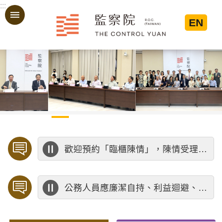
:::
跳到主要內容區塊
EN
:::
歡迎預約「臨櫃陳情」，陳情受理中心將優先排定人員與您接談，釐清案情爭點後收案處理，以節省您的寶貴時間。
公務人員應廉潔自持、利益迴避、依法公正執行公務～考試院公務人員保障暨培訓委員會～