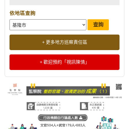
依地區查詢
+ 更多地方巡察責任區
+ 歡迎預約「視訊陳情」