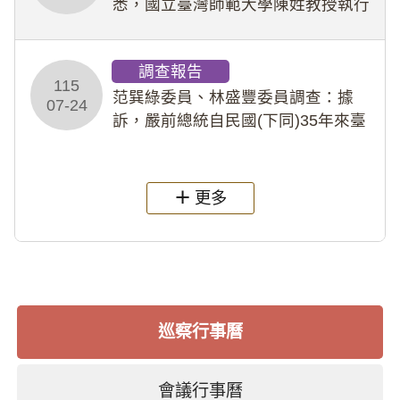
悉，國立臺灣師範大學陳姓教授執行
多件人體研究計畫，其採集及運用血
液樣本，疑違反「人體研究法」及學
調查報告
術倫理等情案調查報告。(115教調
115
31)
范巽綠委員、林盛豐委員調查：據
07-24
訴，嚴前總統自民國(下同)35年來臺
後即居住於重慶寓所(即國定古蹟嚴家
淦故居)，迨至嚴前總統及其夫人相繼
過世後，總統府於89年間函請其家屬
更多
繼續留住
巡察行事曆
會議行事曆