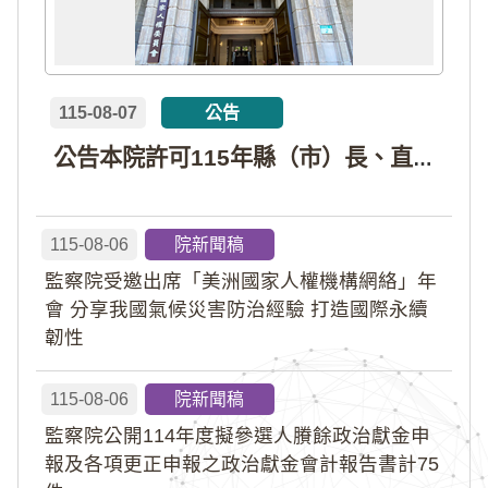
115-08-07
公告
公告本院許可115年縣（市）長、直轄市議員、縣（市）議員擬參選人開立政治獻金專戶共計4戶。各專戶得收受政治獻金期間為自專戶許可設立日起至115年11月27日止，專戶名冊詳如附件。
115-08-06
院新聞稿
監察院受邀出席「美洲國家人權機構網絡」年
會 分享我國氣候災害防治經驗 打造國際永續
韌性
115-08-06
院新聞稿
監察院公開114年度擬參選人賸餘政治獻金申
報及各項更正申報之政治獻金會計報告書計75