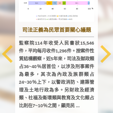
司法正義為民眾首要關心議題
監察院114年收受人民書狀15,546
件，平均每月收件1,296件。按案件性
監察
質結構觀察，近5年來，司法及獄政類
均每
占36~40％居首位，以涉及刑事案件
證，
為最多，其次為內政及族群類占
調卷
24~30％上下，以警政消防、建築管
詢會
理及土地行政為多。另財政及經濟
次及
類、社福及衛環類與教育及文化類占
審議
比則在7~10％之間，顯見民 ...
人，