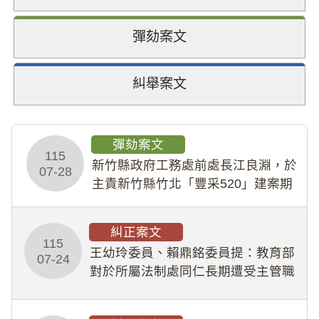
彈劾案文
糾舉案文
彈劾案文
115
新竹縣政府工務處前處長江良淵，於
07-28
主責新竹縣竹北「豐采520」建案期
間，藏匿鉅額來源不明財產現金新臺
幣1,483萬餘元，並長期收受建商餽
糾正案文
贈；復罔顧公共安全，圖利默許建商
115
王幼玲委員、賴鼎銘委員提：教育部
於停工期間
07-24
對於所屬法制處同仁長期遭受主管職
場不法侵害情事，未能及時察覺、有
效介入及妥為處理，顯未善盡「公務