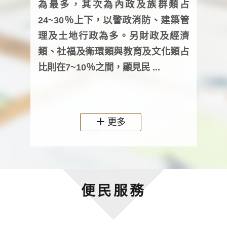
為最多，其次為內政及族群類占
調卷
24~30％上下，以警政消防、建築管
詢會
理及土地行政為多。另財政及經濟
次及
類、社福及衛環類與教育及文化類占
審議
比則在7~10％之間，顯見民 ...
人，
政機關
更多
便民服務