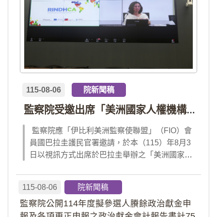
115-08-06
院新聞稿
監察院受邀出席「美洲國家人權機構網絡」年會 分享我國氣候災害防治經驗 打造國際永續韌性
監察院應「伊比利美洲監察使聯盟」（FIO）會
員國巴拉圭護民官署邀請，於本（115）年8月3
日以視訊方式出席於巴拉圭舉辦之「美洲國家人
權機構網絡」（RINDHCA）年會，並發表專題
報告，就美洲地區環境災害、氣候緊急狀態與人
115-08-06
院新聞稿
權風險等議題，與拉美地區監察機構、護民官署
監察院公開114年度擬參選人賸餘政治獻金申
及紅十字國際委員會、原住民社區支持組織...
報及各項更正申報之政治獻金會計報告書計75