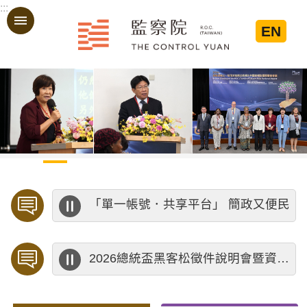
:::
跳到主要內容區塊
EN
:::
歡迎預約「臨櫃陳情」，陳情受理中心將優先排定人員與您接談，釐清案情爭點後收案處理，以節省您的寶貴時間。
海洋委員會海洋保育署 「2026海洋保育創意短影音競賽」活動