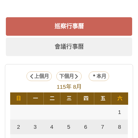
巡察行事曆
會議行事曆
上個月
下個月
本月
115年 8月
日
一
二
三
四
五
六
1
2
3
4
5
6
7
8