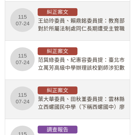
幣1,483萬餘元，並長期收受建商餽
糾正案文
贈；復罔顧公共安全，圖利默許建商
115
王幼玲委員、賴鼎銘委員提：教育部
於停工期間
07-24
對於所屬法制處同仁長期遭受主管職
場不法侵害情事，未能及時察覺、有
效介入及妥為處理，顯未善盡「公務
糾正案文
人員保障法」及「職業安全衛生法」
115
所定維護公務人員
范巽綠委員、紀惠容委員提：臺北市
07-24
立萬芳高級中學辦理該校劉師涉犯數
位性剝削事件，於第一線校園性別事
件調查、審議及申復程序中，喪失專
糾正案文
業把關與糾錯功能，不僅首份調查報
115
告漏未審酌師生不
葉大華委員、田秋堇委員提：雲林縣
07-24
立西螺國民中學（下稱西螺國中）廖
姓專任教師（下稱廖師）、蔡姓鐘點
教練（下稱蔡教練）涉體罰及不當管
調查報告
教羽球隊學生等行為，歷經該校校園
115