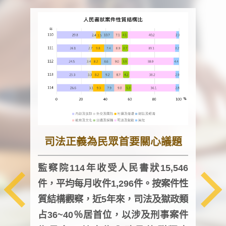
司法正義為民眾首要關心議題
監察院114年收受人民書狀15,546
件，平均每月收件1,296件。按案件性
監察
質結構觀察，近5年來，司法及獄政類
均每
占36~40％居首位，以涉及刑事案件
證，