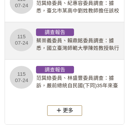
事件處理會議（下
范巽綠委員、紀惠容委員調查：據
07-24
悉，臺北市某高中劉姓教師擔任該校
專題指導教師及組長，詎假借管教名
義，多次要求該校某生依其指示，自
調查報告
行拍攝特定樣態性影像並以手機傳送
115
劉師。該生因畏懼成
蔡崇義委員、賴鼎銘委員調查：據
07-24
悉，國立臺灣師範大學陳姓教授執行
多件人體研究計畫，其採集及運用血
液樣本，疑違反「人體研究法」及學
調查報告
術倫理等情案調查報告。(115教調
115
31)
范巽綠委員、林盛豐委員調查：據
07-24
訴，嚴前總統自民國(下同)35年來臺
後即居住於重慶寓所(即國定古蹟嚴家
淦故居)，迨至嚴前總統及其夫人相繼
過世後，總統府於89年間函請其家屬
更多
繼續留住