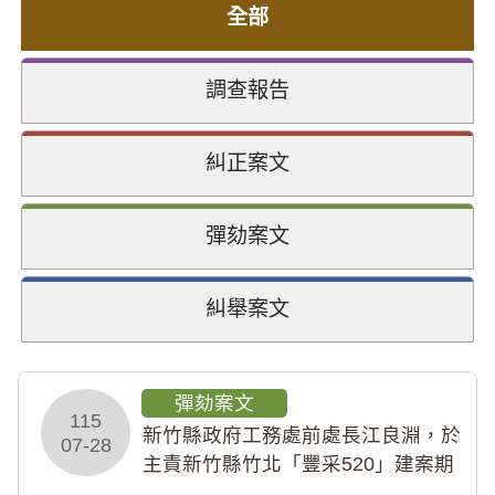
全部
調查報告
糾正案文
彈劾案文
糾舉案文
彈劾案文
115
新竹縣政府工務處前處長江良淵，於
07-28
主責新竹縣竹北「豐采520」建案期
間，藏匿鉅額來源不明財產現金新臺