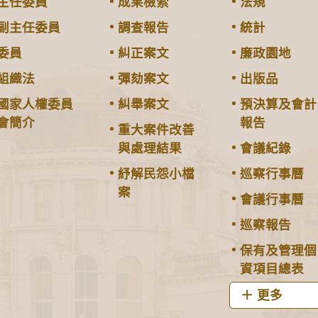
主任委員
成果檢索
法規
副主任委員
調查報告
統計
委員
糾正案文
廉政園地
組織法
彈劾案文
出版品
國家人權委員
糾舉案文
預決算及會計
會簡介
報告
重大案件改善
與處理結果
會議紀錄
紓解民怨小檔
巡察行事曆
案
會議行事曆
巡察報告
保有及管理個
資項目總表
更多