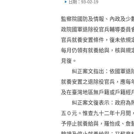
日期：93-02-19
監察院國防及情報、內政及少
政院國軍退除役官兵輔導委員
官兵就養安置條件，復未依規
每月仍領有就養給與，核與規
見復。
糾正案文指出：依國軍退除役
就養安置之退除役官兵，應每
及在臺灣地區無戶籍或戶籍經
糾正案文復表示：政府為照顧
五０元。惟查九十二年十月間
予停止就養給與，羅怡成、詹