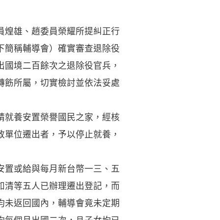
員煌雄、趙委員榮耀所提糾正行
下簡稱輔導會）確實審查退除役
出國境二百餘次之退除役官兵，
轉飭所屬，切實檢討並依法妥處
請就養安置榮譽國民之家，經核
政單位遷出者，予以停止就養，
安置或給與每月新台幣一三、五
如清等五人已辦理遷出登記，而
均未返回國內，輔導會竟未定期