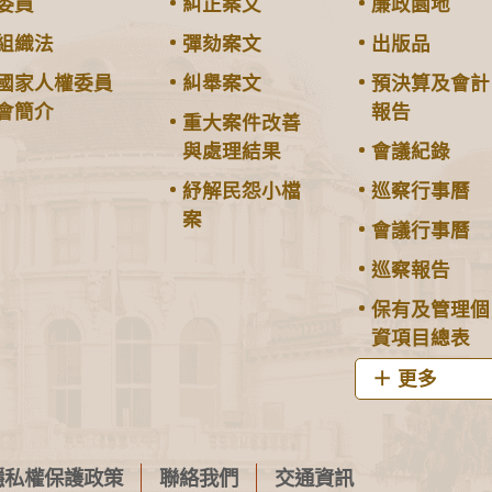
委員
糾正案文
廉政園地
組織法
彈劾案文
出版品
國家人權委員
糾舉案文
預決算及會計
會簡介
報告
重大案件改善
與處理結果
會議紀錄
紓解民怨小檔
巡察行事曆
案
會議行事曆
巡察報告
保有及管理個
資項目總表
更多
隱私權保護政策
聯絡我們
交通資訊