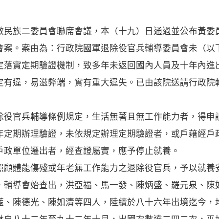
數民族二委員會聯席會議，本（十九）日通過並公布黃委
會案。案由為：行政院國軍退除役官兵輔導委員會未（以
定落實定期驗證機制，致多年未返回國內人員及十年內進
定有違，易滋弊端，實有重大違失。已由該院送請行政院
官兵輔導條例規定，生活無著且無工作能力者，得申
年定期辦理驗證，未依規定辦理定期驗證者，或戶藉經戶
戶政單位遷出者，經查證屬實，應予停止就養。
體能傷殘或年老無工作能力之退除役官兵，予以就養
，輔導會始查出，洪亞福、馬一發、陳炳盛、羅元泉、陳
藍、陳德光、陳如清等四人，陸續於八十六年出境迄今，