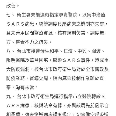
改善。
七、 衛生署未能適時指定專責醫院，以集中治療
ＳＡＲＳ病患，統籌調度負壓病床之機制亦失靈，
且未善用民間醫療資源，核有規劃欠當、調度無
方、整合不力之疏失。
八、 台北市接連發生和平、仁濟、中興、關渡、
陽明醫院及華昌國宅，感染ＳＡＲＳ事件，造成重
大防疫漏洞，核台北市政府衛生局對於全市醫政及
防疫業務，督導欠周，院內感染控制作業疏於查
察，洵有未當。
九、 台北市政府衛生局逕行指示市立醫院轉診Ｓ
ＡＲＳ病患，核與法令有悖，亦與該局先前函示自
相矛盾，復未恪遵病床調度規定，切實騰空呼吸道