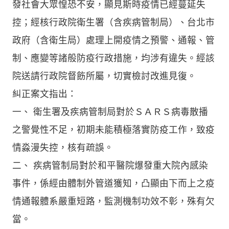
發社會大眾惶恐不安，顯見斯時疫情已經蔓延失
控；經核行政院衛生署（含疾病管制局）、台北市
政府（含衛生局）處理上開疫情之預警、通報、管
制、應變等諸般防疫行政措施，均涉有違失。經該
院送請行政院督飭所屬，切實檢討改進見復。
糾正案文指出：
一、 衛生署及疾病管制局對於ＳＡＲＳ病毒散播
之警覺性不足，初期未能積極落實防疫工作，致疫
情淼漫失控，核有疏誤。
二、 疾病管制局對於和平醫院爆發重大院內感染
事件，係經由體制外管道獲知，凸顯由下而上之疫
情通報體系嚴重短路，監測機制功效不彰，殊有欠
當。