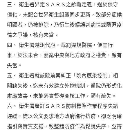
三、 衛生署界定ＳＡＲＳ之診斷定義，過於保守
僵化，未配合世界衛生組織同步更新，致部分症候
明顯者，仍被排除，乃衍生後續誤判病情或隱匿疫
情之爭議，核有未當。
四、 衛生署越俎代庖，裁罰違規醫院，便宜行
事，於法未合，紊亂中央與地方政府之權責，顯有
失當。
五、 衛生署就該院前案糾正「院內感染控制」相
關缺失後，迄未有效建立外控機制，醫院仍形式化
虛應故事，未能落實督導查核工作，顯有疏失。
六、 衛生署釐訂ＳＡＲＳ防制標準作業程序失諸
遲緩，徒以公文要求地方政府進行抗疫，卻乏明確
指引與實質支援，致整體防疫作為鬆脫失序，亟待