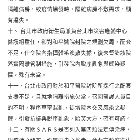
隔離病房，致疫情爆發時，隔離病房不敷需求，顯
有違失。
十、 台北市政府衛生局兼負台北市災害應變中心
醫護組重任，卻對和平醫院封院之規劃欠周，配套
不足，任令院內指揮體系渙散失據，復未督飭該院
落實隔離管制措施，引發院內脫序亂象與感染疑
懼，殊有未當。
十一、台北市政府對於和平醫院封院所採行之配套
支援不足，且就地隔離措施欠當，召回醫護人員目
的不明，程序草率混亂，徒增院內交叉感染之疑
懼，引發抗議與脫序亂象，貽笑大方，確有可議。
十二、有關ＳＡＲＳ是否列入第四類法定傳染病，