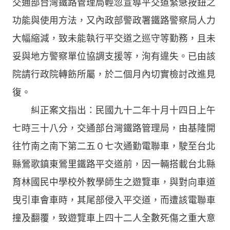
交通部台灣鐵路管理局輕忽宣導平交道緊急按鈕之
功能與使用方法，又內政部警政署鐵路警察局人力
大幅縮減，致未能執行平交道之巡守等勤務，且未
妥與地方警察單位協調支援等，洵有違失。已由該
院請行政院轉飭所屬，於二個月內切實檢討改進見
復。
糾正案文指出：民國九十二年十月十四日上午
七時三十八分，交通部台灣鐵路管理局，由基隆開
往竹南之南下第二五０七次通勤電聯車，駛至台北
縣鶯歌鎮東鶯里鐵路平交道前，因一輛搭載台北縣
育林國民中學校外教學師生之遊覽車，與對向車道
曳引車會車時，其尾部侵入平交道，而遭該電聯車
撞及翻覆，致遊覽車上四十二人全數死傷之重大意