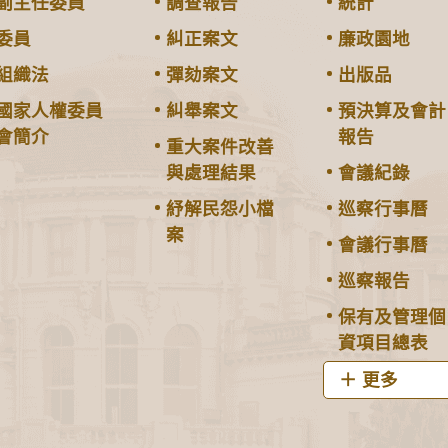
副主任委員
調查報告
統計
委員
糾正案文
廉政園地
組織法
彈劾案文
出版品
國家人權委員
糾舉案文
預決算及會計
會簡介
報告
重大案件改善
與處理結果
會議紀錄
紓解民怨小檔
巡察行事曆
案
會議行事曆
巡察報告
保有及管理個
資項目總表
更多