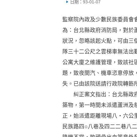
日期：93-01-07
監察院內政及少數民族委員會
為：台北縣政府消防局，對於
狀況，忽略該起火點，可由三
隊三十二公尺之雲梯車無法出
公寓大廈之維護管理，致該社
題，致夜間汽、機車恣意停放
失。已由該院送請行政院轉飭
糾正案文指出：台北縣政府消
築物，第一時間未派遣蘆洲及
正，始派遣距離現場八‧六公
民族路四○八巷及四二二巷八