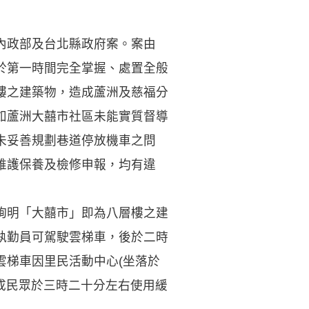
內政部及台北縣政府案。案由
於第一時間完全掌握、處置全般
樓之建築物，造成蘆洲及慈福分
如蘆洲大囍市社區未能實質督導
未妥善規劃巷道停放機車之問
維護保養及檢修申報，均有違
詢明「大囍市」即為八層樓之建
執勤員可駕駛雲梯車，後於二時
雲梯車因里民活動中心(坐落於
成民眾於三時二十分左右使用緩