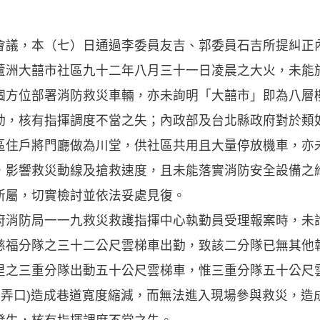
會議，本（七）日通過李委員友吉、郭委員石吉所提糾正
蘆洲大囍市社區九十二年八月三十一日凌晨之大火，未能
個方位部署消防救災車輛，亦未詢明「大囍市」即為八層
勤，核有指揮調度不當之失；內政部及台北縣政府對於類
區住戶將門廳做為川堂，供社區共用且大量停放機車，亦
，影響救災動線及搶救速度，且未能落實消防安全設備之
所屬，切實檢討並依法妥處見復。
防局一一九救災救護指揮中心執勤員受理報案時，未
慈福分隊之三十二公尺雲梯車出勤，致該二分隊已無其他
里之三重分隊出動五十公尺雲梯車，惟三重分隊五十公尺
二弄口)造成巷道寬度縮減，而無法進入現場參與救災，造