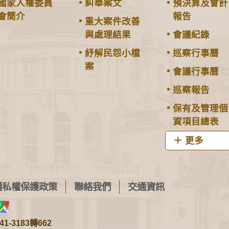
國家人權委員
糾舉案文
預決算及會計
會簡介
報告
重大案件改善
與處理結果
會議紀錄
紓解民怨小檔
巡察行事曆
案
會議行事曆
巡察報告
保有及管理個
資項目總表
更多
隱私權保護政策
聯絡我們
交通資訊
1-3183轉662