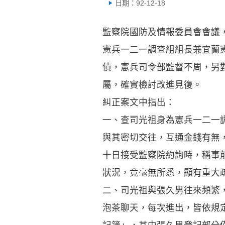
日期：92-12-18
監察院國防及情報委員會會議
憲兵一二一調查組組長兼宜蘭
債，憲兵司令部監督不周，另
屬，確實檢討改進見復。
糾正案文中指出：
一、查司光祖身為憲兵一二一
與其密切交往，互通金錢有無
十日接受監察院約詢時，稱事
狀況，竟毫無所悉，顯有重大
二、司光祖與張久男往來頻繁
泡茶聊天，每次進出，皆依規