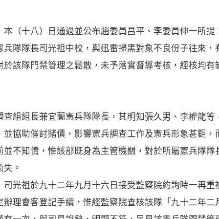
，本（十八）日通過並公布趙委員昌平、李委員伸一所提
憲兵隊隊長司光祖中校，與迅雷掃黑對象不良份子往來，
對於該隊門禁管理之鬆散，未予落實督導考核，經核均有
調查組組長兼宜蘭憲兵隊隊長，其明知張久男、李權龍等
，並協助催討賭債，影響憲兵調查工作及憲兵形象甚鉅，
前並不知情，惟該部既身為主管機關，對於所屬憲兵隊隊
疏失。
，司光祖於九十二年九月十六日接受監察院約詢時一再重
定辦理會客登記手續，惟經監察院查核該隊「九十二年二