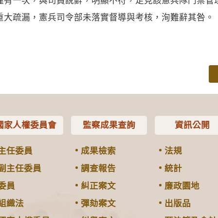
僅有一次，與司員說辭，明顯不符，足見該憲兵隊門禁管
重大疏漏，憲兵司令部未落實督導與考核，洵難辭其咎。
國家人權委員會
監察成果查詢
資訊公開
主任委員
成果檢索
法規
副主任委員
調查報告
統計
委員
糾正案文
廉政園地
組織法
彈劾案文
出版品