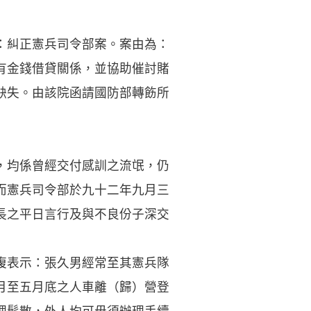
：糾正憲兵司令部案。案由為：
有金錢借貸關係，並協助催討賭
缺失。由該院函請國防部轉飭所
，均係曾經交付感訓之流氓，仍
而憲兵司令部於九十二年九月三
長之平日言行及與不良份子深交
複表示：張久男經常至其憲兵隊
月至五月底之人車離（歸）營登