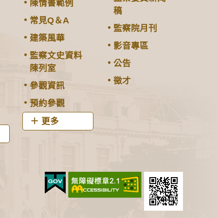
陳情書範例
稿
常見Q＆A
監察院月刊
建築風華
影音專區
監察文史資料
公告
陳列室
徵才
參觀資訊
預約參觀
更多