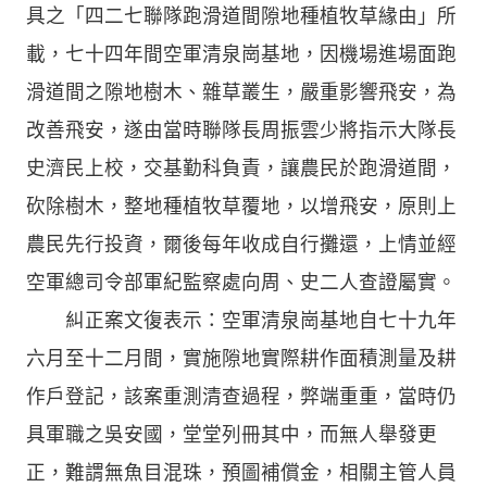
具之「四二七聯隊跑滑道間隙地種植牧草緣由」所
載，七十四年間空軍清泉崗基地，因機場進場面跑
滑道間之隙地樹木、雜草叢生，嚴重影響飛安，為
改善飛安，遂由當時聯隊長周振雲少將指示大隊長
史濟民上校，交基勤科負責，讓農民於跑滑道間，
砍除樹木，整地種植牧草覆地，以增飛安，原則上
農民先行投資，爾後每年收成自行攤還，上情並經
空軍總司令部軍紀監察處向周、史二人查證屬實。
糾正案文復表示：空軍清泉崗基地自七十九年
六月至十二月間，實施隙地實際耕作面積測量及耕
作戶登記，該案重測清查過程，弊端重重，當時仍
具軍職之吳安國，堂堂列冊其中，而無人舉發更
正，難謂無魚目混珠，預圖補償金，相關主管人員