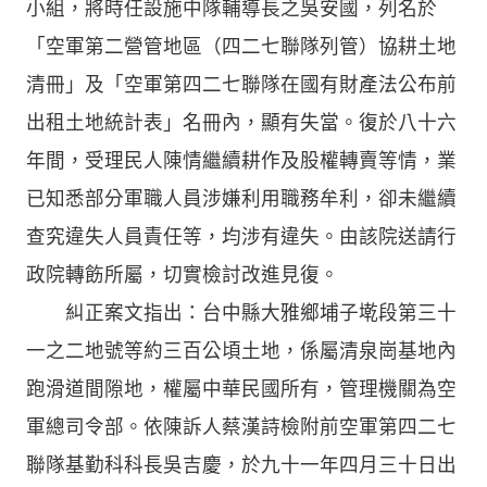
小組，將時任設施中隊輔導長之吳安國，列名於
「空軍第二營管地區（四二七聯隊列管）協耕土地
清冊」及「空軍第四二七聯隊在國有財產法公布前
出租土地統計表」名冊內，顯有失當。復於八十六
年間，受理民人陳情繼續耕作及股權轉賣等情，業
已知悉部分軍職人員涉嫌利用職務牟利，卻未繼續
查究違失人員責任等，均涉有違失。由該院送請行
政院轉飭所屬，切實檢討改進見復。
糾正案文指出：台中縣大雅鄉埔子墘段第三十
一之二地號等約三百公頃土地，係屬清泉崗基地內
跑滑道間隙地，權屬中華民國所有，管理機關為空
軍總司令部。依陳訴人蔡漢詩檢附前空軍第四二七
聯隊基勤科科長吳吉慶，於九十一年四月三十日出