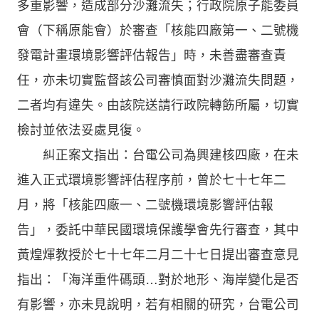
多重影響，造成部分沙灘流失；行政院原子能委員
會（下稱原能會）於審查「核能四廠第一、二號機
發電計畫環境影響評估報告」時，未善盡審查責
任，亦未切實監督該公司審慎面對沙灘流失問題，
二者均有違失。由該院送請行政院轉飭所屬，切實
檢討並依法妥處見復。
糾正案文指出：台電公司為興建核四廠，在未
進入正式環境影響評估程序前，曾於七十七年二
月，將「核能四廠一、二號機環境影響評估報
告」，委託中華民國環境保護學會先行審查，其中
黃煌煇教授於七十七年二月二十七日提出審查意見
指出：「海洋重件碼頭…對於地形、海岸變化是否
有影響，亦未見說明，若有相關的研究，台電公司