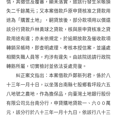
情，其徵信及覆審，顯未落實，致該行發生呆帳損
失二千餘萬元；又本案借款戶原申貸核准之貸款用
途為「購置土地」，嗣貸放後，部分款項用以償還
該分行貸款戶林黃球之貸款，核與原申貸核准之貸
款用途有違；亦未依規定，於逾期放款及催收款項
轉銷呆帳時，即查明處理、考核本授信案，並議處
相關失職人員等，均涉有違失。由該院送請行政院
轉飭所屬，切實檢討並依法妥處見復。
糾正案文指出：本案借款戶鄭新列君，係於八
十三年一月十日，以坐落台南縣七股鄉看坪段六五
八地號之農地，作為擔保品，向臺灣土地銀行股份
有限公司北台南分行，申貸購地貸款一、六００萬
元，該分行於八十三年一月十九日，依該行八十三