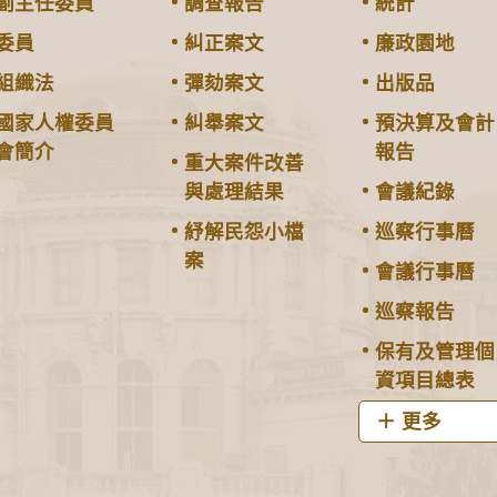
副主任委員
調查報告
統計
委員
糾正案文
廉政園地
組織法
彈劾案文
出版品
國家人權委員
糾舉案文
預決算及會計
會簡介
報告
重大案件改善
與處理結果
會議紀錄
紓解民怨小檔
巡察行事曆
案
會議行事曆
巡察報告
保有及管理個
資項目總表
更多