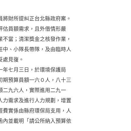
員將財所提糾正台北縣政府案。
評估員額需求，且外借情形嚴
業不當；清潔獎金之核發作業，
任中、小隊長帶隊，及由臨時人
妥處見復。
一年七月三日，於環境保護局
初期預算員額一六０人，八十三
額二九六人，實際進用二九一
人力需求及進行人力規劃，增置
經費實係由縣府環保局支用，人
函內並載明「請公所納入預算依