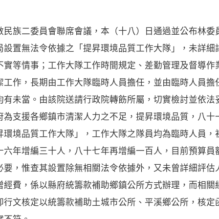
數民族二委員會聯席會議，本（十八）日通過並公布林委
局設置無法令依據之「提昇環境品質工作大隊」，未詳細
不實等情事；工作大隊工作時間規定、差勤管理及督導作
潔工作，長期由工作大隊臨時人員擔任，並由臨時人員擔
均有未當。由該院送請行政院轉飭所屬，切實檢討並依法
支援各鄉鎮市清潔人力之不足，提昇環境品質，八十
昇環境品質工作大隊」，工作大隊之隊員均為臨時人員，
十六年增編三十人，八十七年再增編一百人，目前預算員
必要，惟查其設置除無相關法令依據外，又未曾詳細評估
增經費，係以縣府統籌款補助鄉鎮公所方式辦理，而相關
卻行文核定以統籌款補助土城市公所、平溪鄉公所，核定