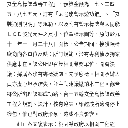
安全島標誌改善工程」，預算金額為一七、二四
五、八七五元，訂有「太陽能警示燈功能」、「安
裝通則說明」等規範，以及附有警示標誌與太陽能
ＬＣＤ發光元件之尺寸、位置標示圖等，原訂於九
十一年十一月二十八日開標，公告期間，接獲領標
廠商向各單位反映：所訂規範，涉有專利權及獨家
供應事宜。該公所即召集相關業務單位，開會決
議：採購案涉有綁標疑慮，先予廢標。相關承辦人
員亦虛心坦承疏失，並主動建議撤銷本工程。觀音
鄉公所辦理該鄉成功路、台十五線安全島標誌改善
工程之規劃、設計，核有違失，雖經該所適時停止
發包，惟已對政府形象，造成不良影響。
糾正案文復表示：桃園縣政府以相關工程經