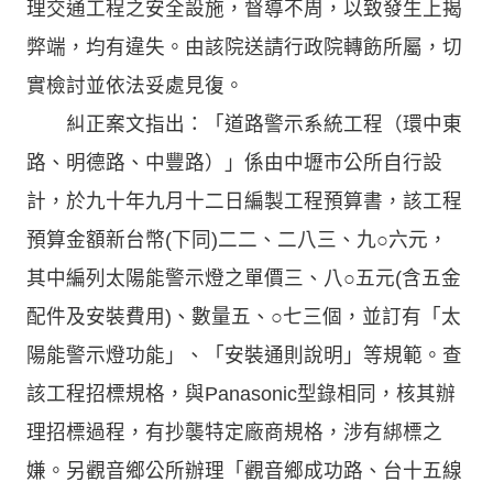
理交通工程之安全設施，督導不周，以致發生上揭
弊端，均有違失。由該院送請行政院轉飭所屬，切
實檢討並依法妥處見復。
糾正案文指出：「道路警示系統工程（環中東
路、明德路、中豐路）」係由中壢市公所自行設
計，於九十年九月十二日編製工程預算書，該工程
預算金額新台幣(下同)二二、二八三、九○六元，
其中編列太陽能警示燈之單價三、八○五元(含五金
配件及安裝費用)、數量五、○七三個，並訂有「太
陽能警示燈功能」、「安裝通則說明」等規範。查
該工程招標規格，與Panasonic型錄相同，核其辦
理招標過程，有抄襲特定廠商規格，涉有綁標之
嫌。另觀音鄉公所辦理「觀音鄉成功路、台十五線