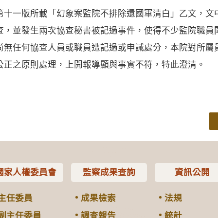
第十一版所載「幻象案監院不排除還國軍清白」乙文，文
查，並發生兩次協查秘書被記過事件，使得不少監院職員
尚無任何協查人員或職員遭記過或申誡處分，本院對所屬
公正之原則處理，上開報導顯與事實不符，特此澄清。
國家人權委員會
監察成果查詢
資訊公開
主任委員
成果檢索
法規
副主任委員
調查報告
統計