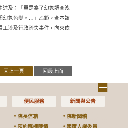
中述及：「單是為了幻象調查洩
聞幻象色變。…」乙節。查本該
員工涉及行政疏失事件，向來依
回上一頁
回最上面
便民服務
新聞與公告
院長信箱
院新聞稿
預約臨櫃陳情
國家人權委員