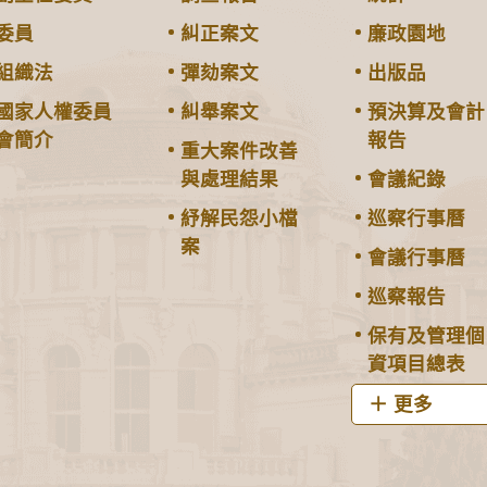
委員
糾正案文
廉政園地
組織法
彈劾案文
出版品
國家人權委員
糾舉案文
預決算及會計
會簡介
報告
重大案件改善
與處理結果
會議紀錄
紓解民怨小檔
巡察行事曆
案
會議行事曆
巡察報告
保有及管理個
資項目總表
更多