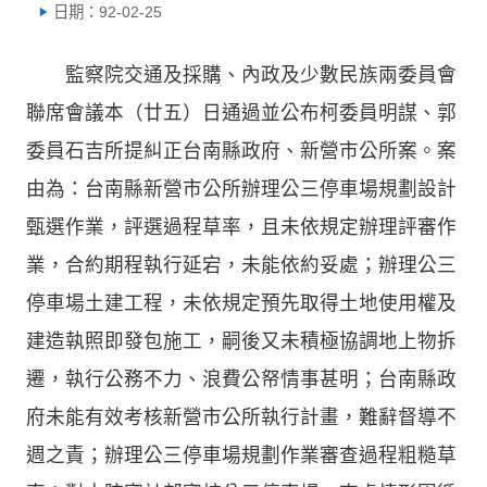
日期：92-02-25
監察院交通及採購、內政及少數民族兩委員會
聯席會議本（廿五）日通過並公布柯委員明謀、郭
委員石吉所提糾正台南縣政府、新營市公所案。案
由為：台南縣新營市公所辦理公三停車場規劃設計
甄選作業，評選過程草率，且未依規定辦理評審作
業，合約期程執行延宕，未能依約妥處；辦理公三
停車場土建工程，未依規定預先取得土地使用權及
建造執照即發包施工，嗣後又未積極協調地上物拆
遷，執行公務不力、浪費公帑情事甚明；台南縣政
府未能有效考核新營市公所執行計畫，難辭督導不
週之責；辦理公三停車場規劃作業審查過程粗糙草