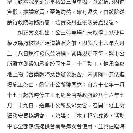
率；對本院審計部審核公三停車場，查處情形因循
寬假、推諉塞責，至為灼然，確有違失。由該院送
請行政院轉飭所屬，切實檢討並依法妥處見復。
糾正案文指出：公三停車場在未取得土地使用
權及縣府核發之建造執照之前，即於八十六年六月
二十八日逕行發包並決標，顯與規定不符。嗣市公
所雖立即通知承商於同年月三十日動工，惟承商以
地上物（台南縣婦女會辦公廳舍）未排除，無法進
場施工為由，函請市公所獲同意：自八十七年一月
十七日起暫時停工。嗣經台南縣政府於八十六年七
月二十九日，邀集市公所及婦女會，召開「地上物
遷移安置協調會」，決議：「本工程完成後，活動
中心全部無償提供台南縣婦女會使用，並興建臨時