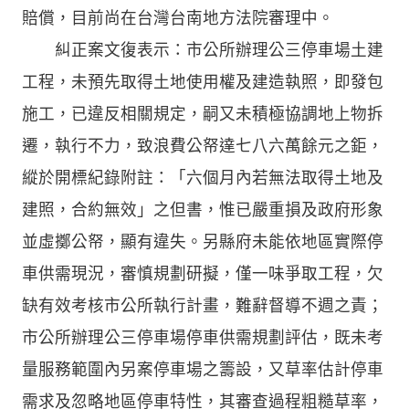
賠償，目前尚在台灣台南地方法院審理中。
糾正案文復表示：市公所辦理公三停車場土建
工程，未預先取得土地使用權及建造執照，即發包
施工，已違反相關規定，嗣又未積極協調地上物拆
遷，執行不力，致浪費公帑達七八六萬餘元之鉅，
縱於開標紀錄附註：「六個月內若無法取得土地及
建照，合約無效」之但書，惟已嚴重損及政府形象
並虛擲公帑，顯有違失。另縣府未能依地區實際停
車供需現況，審慎規劃研擬，僅一味爭取工程，欠
缺有效考核市公所執行計畫，難辭督導不週之責；
市公所辦理公三停車場停車供需規劃評估，既未考
量服務範圍內另案停車場之籌設，又草率估計停車
需求及忽略地區停車特性，其審查過程粗糙草率，