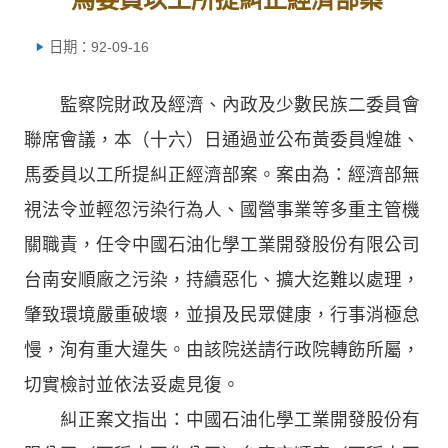
日期：92-09-16
監察院財政及經濟、內政及少數民族二委員會
聯席會議，本（十六）日通過並公布黃委員煌雄、
馬委員以工所提糾正經濟部案。案由為：經濟部無
視法令並輕忽污染行為人、國營事業等多重主管機
關職責，任令中國石油化學工業開發股份有限公司
台南安順廠之污染，持續惡化、擴大迄難以處理，
肇致環境嚴重破壞，並損及民眾健康，行事消極怠
慢，洵有重大違失。由該院送請行政院轉飭所屬，
切實檢討並依法妥處見復。
糾正案文指出：中國石油化學工業開發股份有