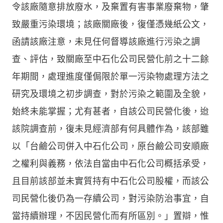
令該廠隨意排放廢水，及棄置有害事業廢棄物，肇
致嚴重污染環境；該廠關廠後，復僅憑幾紙公文，
函請該廠注意，未見任何督導該廠進行污染之調
查、評估，致關廠至中石化公司民營化前之十二餘
年期間，處理進度僅侷限於單一污染物處理方法之
研究及環境之初步調查，對於污染之範圍及全貌，
始終未能掌握；尤有甚者，自該公司民營化後，迨
該院調查前，復未見經濟部有何具體作為，該部雖
以「台鹼公司併入中石化公司，原台鹼公司安順廠
之權利與義務，依法自當由中石化公司概括承受，
且目前該部並未實質持有中石化公司股權，而該公
司民營化後仍為一存續公司，對污染防治事宜，自
當持續辦理，不因民營化而有所區別。」置辯，惟