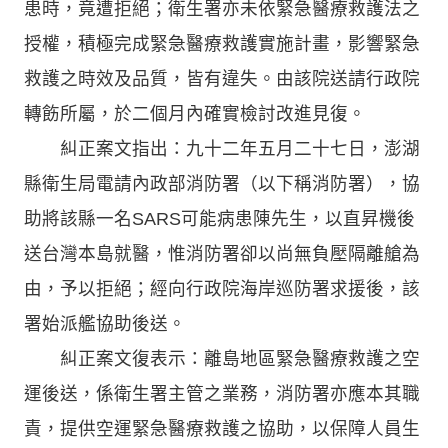
患時，竟遭拒絕；衛生署亦未依緊急醫療救護法之
授權，積極完成緊急醫療救護實施計畫，影響緊急
救護之時效及品質，皆有違失。由該院送請行政院
轉飭所屬，於二個月內確實檢討改進見復。
糾正案文指出：九十二年五月二十七日，澎湖
縣衛生局電請內政部消防署（以下稱消防署），協
助將該縣一名SARS可能病患陳先生，以直昇機後
送台灣本島就醫，惟消防署卻以尚無負壓隔離艙為
由，予以拒絕；經向行政院海岸巡防署求援後，該
署始派艦協助後送。
糾正案文復表示：離島地區緊急醫療救護之空
運後送，係衛生署主管之業務，消防署亦應本其職
責，提供空運緊急醫療救護之協助，以保障人員生