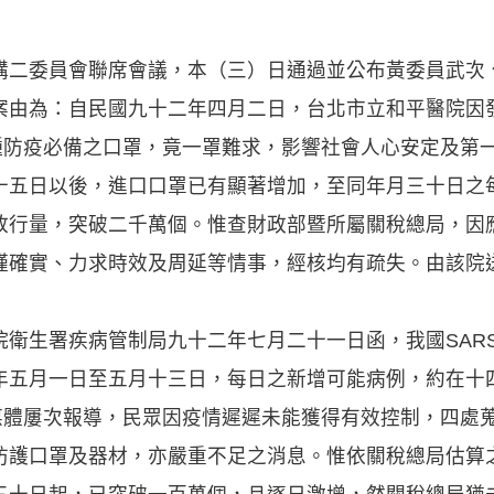
購二委員會聯席會議，本（三）日通過並公布黃委員武次
案由為：自民國九十二年四月二日，台北市立和平醫院因發
各種防疫必備之口罩，竟一罩難求，影響社會人心安定及第
十五日以後，進口口罩已有顯著增加，至同年月三十日之
放行量，突破二千萬個。惟查財政部暨所屬關稅總局，因應
謹確實、力求時效及周延等情事，經核均有疏失。由該院
生署疾病管制局九十二年七月二十一日函，我國SAR
年五月一日至五月十三日，每日之新增可能病例，約在十
且媒體屢次報導，民眾因疫情遲遲未能獲得有效控制，四處
防護口罩及器材，亦嚴重不足之消息。惟依關稅總局估算