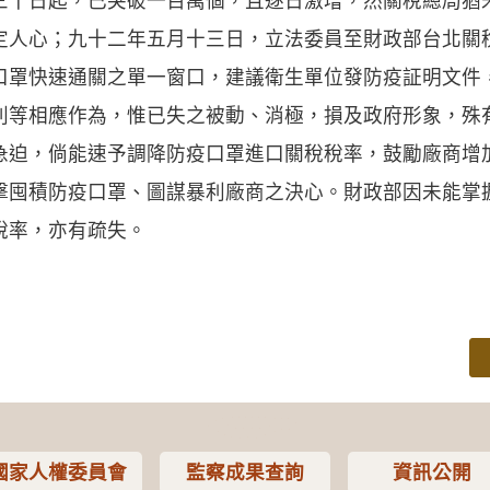
三十日起，已突破一百萬個，且逐日激增，然關稅總局猶
定人心；九十二年五月十三日，立法委員至財政部台北關
口罩快速通關之單一窗口，建議衛生單位發防疫証明文件
列等相應作為，惟已失之被動、消極，損及政府形象，殊
，倘能速予調降防疫口罩進口關稅稅率，鼓勵廠商增
擊囤積防疫口罩、圖謀暴利廠商之決心。財政部因未能掌握
稅率，亦有疏失。
國家人權委員會
監察成果查詢
資訊公開