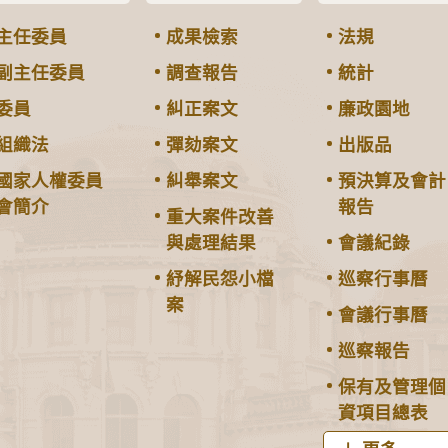
主任委員
成果檢索
法規
副主任委員
調查報告
統計
委員
糾正案文
廉政園地
組織法
彈劾案文
出版品
國家人權委員
糾舉案文
預決算及會計
會簡介
報告
重大案件改善
與處理結果
會議紀錄
紓解民怨小檔
巡察行事曆
案
會議行事曆
巡察報告
保有及管理個
資項目總表