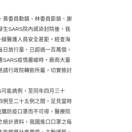
、黃委員勤鎮、林委員鉅鋃、謝
生SARS院內感染封院後，我
一線醫護人員安全甚鉅。經查海
每日放行量，已超過一百萬個，
SARS疫情嚴峻時，廠商大量
送請行政院轉飭所屬，切實檢討
S可能病例，至同年四月三十
四例至二十五例之間，足見當時
蒐購防疫口罩而不可得，醫療院
之統計資料，我國進口口罩之每