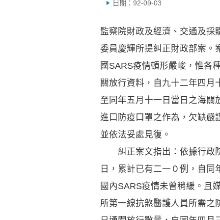
日期：92-09-03
監察院財政及經濟、交通及採
委員慶輝所提糾正財政部案。
國SARS疫情頓形嚴峻，惟
關放行資料，自九十二年四月
至同年五月十一日當日之海關
進口防疫口罩之作為，欠缺嚴
並依法妥處見復。
糾正案文指出：依據行政院衛
日，累計已有二一０例，自同
國內SARS疫情未曾稍緩。
所第一線抗煞醫護人員所需之