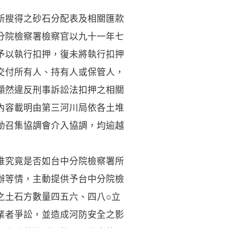
所搜得之砂石分配表及相關匯款
分院檢察署檢察官以九十一年七
予以執行扣押，復未將執行扣押
交付所有人、持有人或保管人，
顯然違反刑事訴訟法扣押之相關
內容載明由第三河川局依各土堆
動召集協調會介入協調，均逾越
堆究竟是否如台中分院檢察署所
辦等情，主動提供予台中分院檢
之土石方數量四五六、四八○立
業者爭訟，並造成河防安全之影