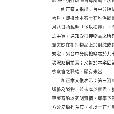
該院送請行政院督導所屬，切
糾正案文指出：台中分院檢察
帳戶，即推論本案土石堆係屬
月八日函載明「予以扣押」，
之事實，通知受扣押物品之所
並欠缺在扣押物品上加封緘或
規定。另台中分院檢察署於九
現況總價拍賣；又對於本案因
檢察官之職權，顯有未當。
糾正案文復表示：第三河川局
述係為贓物，並未本於權責，
察署審酌以究明實情，即率予
方公尺編列預算，並以土石堆