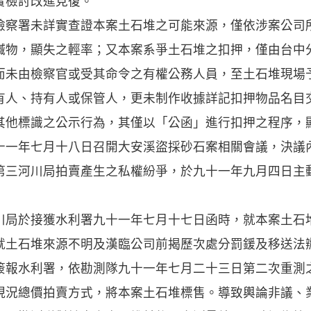
實檢討改進見復。
署未詳實查證本案土石堆之可能來源，僅依涉案公司
贓物，顯失之輕率；又本案系爭土石堆之扣押，僅由台中
而未由檢察官或受其命令之有權公務人員，至土石堆現場
有人、持有人或保管人，更未制作收據詳記扣押物品名目
其他標識之公示行為，其僅以「公函」進行扣押之程序，
十一年七月十八日召開大安溪盜採砂石案相關會議，決議
第三河川局拍賣產生之私權紛爭，於九十一年九月四日主
於接獲水利署九十一年七月十七日函時，就本案土石
就土石堆來源不明及漢臨公司前揭歷次處分罰鍰及移送法
簽報水利署，依勘測隊九十一年七月二十三日第二次重測
現況總價拍賣方式，將本案土石堆標售。導致輿論非議、