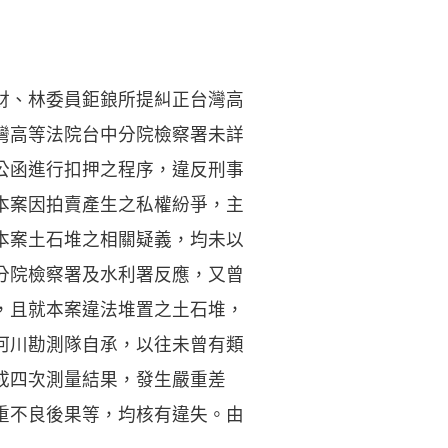
財、林委員鉅鋃所提糾正台灣高
灣高等法院台中分院檢察署未詳
公函進行扣押之程序，違反刑事
本案因拍賣產生之私權紛爭，主
本案土石堆之相關疑義，均未以
分院檢察署及水利署反應，又曾
，且就本案違法堆置之土石堆，
河川勘測隊自承，以往未曾有類
成四次測量結果，發生嚴重差
重不良後果等，均核有違失。由