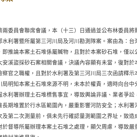
濟兩委員會聯席會議，本（十三）日通過並公布林委員將
部水利署暨所屬第三河川局及河川勘測隊案。案由為：台
，即推論本案土石堆係屬贓物，且對於本案砂石堆，僅以
大安溪盜採砂石案相關會議，決議內容顯有未當，復對於
檢察官之職權，且對於水利署及第三河川局三次函請釋示
川局明知本案土石堆來源不明，未本於權責，適時向台中
報水利署辦理土石堆標售事宜，導致輿論非議、業者爭訟
堆長期堆置於行水區範圍內，嚴重影響河防安全；水利署
次及第二次測量前，俱未先行確認量測範圍之界址，致造
對於督導所屬辦理本案土石堆之處理，顯欠周慮，導致嚴