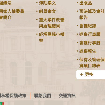
組織法
彈劾案文
出版品
國家人權委員
糾舉案文
預決算及會計
會簡介
報告
重大案件改善
與處理結果
會議紀錄
紓解民怨小檔
巡察行事曆
案
會議行事曆
巡察報告
保有及管理個
資項目總表
更多
隱私權保護政策
聯絡我們
交通資訊