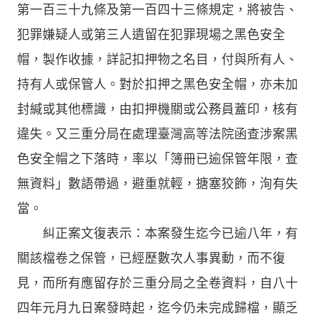
第一百三十九條及第一百四十三條規定，將被告、
犯罪嫌疑人或第三人遺留在犯罪現場之黑色安全
帽，製作收據，詳記扣押物之名目，付與所有人、
持有人或保管人。對於扣押之黑色安全帽，亦未加
封緘或其他標識，由扣押機關或公務員蓋印，核有
違失。又三重分局在處理臺灣高等法院函查涉案黑
色安全帽之下落時，率以「簿冊已逾保管年限，查
無資料」數語帶過，避重就輕，搪塞狡飾，洵有失
當。
糾正案文復表示：本案發生迄今已逾八年，有
關該檔卷之保管，已經歷數次人事異動，而不復
見，而所有應留存於三重分局之全卷資料，自八十
四年元月九日案發時起，迄今仍未完成歸檔，顯乏