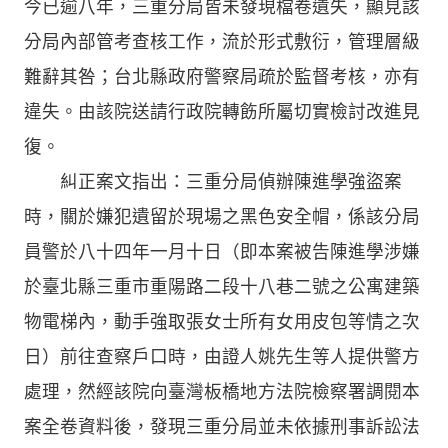
今已逾八年，三重分局皆未發現檔卷遺失，顯見該
分局內部管考查核工作，流於形式敷衍，管理層級
難辭其咎；台北縣政府警察局疏於監督考核，亦有
違失。由該院送請行政院轉飭所屬切實檢討改進見
復。
糾正案文指出：三重分局偵辦陳進學強盜案
時，關於嫌犯遺留於現場之黑色安全帽，係該分局
員警於八十四年一月十日（即本案被告陳進學涉嫌
於臺北縣三重市重陽路二段十八巷二號之公寓建築
物電梯內，動手強取張女士所有女用皮包等情之次
日）前往查察戶口時，由證人姚先生等人提供警方
處理，然經該院向臺灣板橋地方法院檢察署調閱本
案全卷資料後，發現三重分局並未依據刑事訴訟法