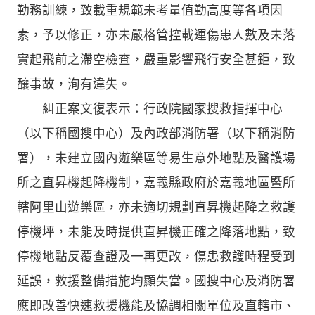
勤務訓練，致載重規範未考量值勤高度等各項因
素，予以修正，亦未嚴格管控載運傷患人數及未落
實起飛前之滯空檢查，嚴重影響飛行安全甚鉅，致
釀事故，洵有違失。
糾正案文復表示：行政院國家搜救指揮中心
（以下稱國搜中心）及內政部消防署（以下稱消防
署），未建立國內遊樂區等易生意外地點及醫護場
所之直昇機起降機制，嘉義縣政府於嘉義地區暨所
轄阿里山遊樂區，亦未適切規劃直昇機起降之救護
停機坪，未能及時提供直昇機正確之降落地點，致
停機地點反覆查證及一再更改，傷患救護時程受到
延誤，救援整備措施均顯失當。國搜中心及消防署
應即改善快速救援機能及協調相關單位及直轄市、