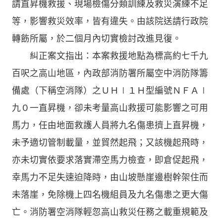
請直昇機救援、現場檢傷分類訓練及救災演練不足
等，影響救災效率，皆有違失。由該院送請行政院
轉飭所屬，於二個月內切實檢討改進見復。
糾正案文指出：本案救援地點為標高約七千九
百呎之高山地區，內政部消防署所屬空中消防隊籌
備處（下稱空消隊）之ＵＨ∣１Ｈ型編號ＮＦＡ∣
九０一直昇機，卻未考量高山救援可能影響之可用
馬力，任由地面救護人員將九名傷患擠上直昇機，
未予適切管制載量，並貿然起飛；又該機起飛時，
亦未切實依要求落實滯空馬力檢查，即倉促起飛，
幸馬力不足失速迫降時，由山坡懸崖邊樹幹架住而
未落崖，免除機上四名機組員及九名傷患之更大傷
亡。消防署空消隊輕忽高山救災任務之載重規範及