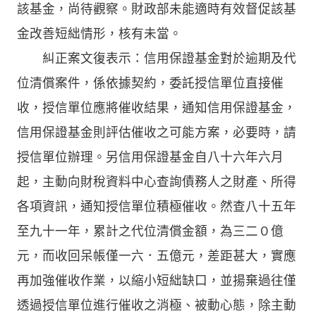
該基金，尚待觀察。財政部未能適時有效督促該基
金改善短絀情形，核有未當。
糾正案文復表示：信用保證基金對於逾期及代
位清償案件，係依據契約，委託授信單位直接催
收，授信單位應將催收結果，通知信用保證基金，
信用保證基金則評估催收之可能方案，必要時，請
授信單位辦理。另信用保證基金自八十六年六月
起，主動向財稅資料中心查詢債務人之財產、所得
各項資訊，通知授信單位積極催收。然查八十五年
至九十一年，累計之代位清償金額，為三二０億
元，而收回呆帳僅一六．五億元，差距甚大，實應
再加強催收作業，以縮小短絀缺口，並揚棄過往僅
透過授信單位進行催收之消極、被動心態，除主動