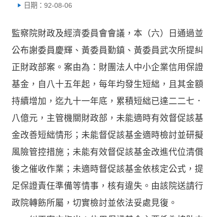
日期：92-08-06
監察院財政及經濟委員會會議，本（六）日通過並
公布謝委員慶輝、黃委員勤鎮、黃委員武次所提糾
正財政部案。案由為：財團法人中小企業信用保證
基金，自八十五年起，每年均發生短絀，且其金額
持續增加，迄九十一年底，累積短絀已達二二七．
八億元，主管機關財政部，未能適時有效督促該基
金改善短絀情形；未能督促該基金適時檢討並研擬
風險管控措施；未能有效督促該基金改進代位清償
後之催收作業；未適時督促該基金依核定公式，提
足保證責任準備等情事，核有違失。由該院送請行
政院轉飭所屬，切實檢討並依法妥處見復。