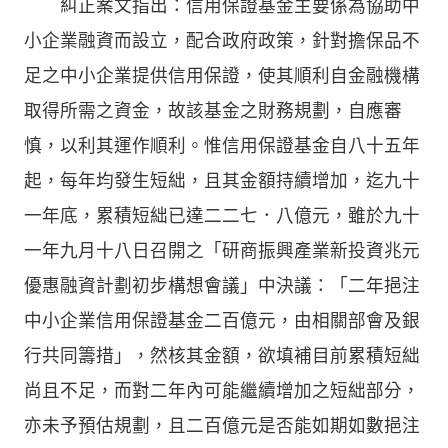
糾正案文指出：信用保證基金主要係為協助中
小企業融資而設立，配合政府政策，針對擔保品不
足之中小企業提供信用保證，使其順利自金融機構
取得所需之資金，故該基金之財務規劃，自應審
慎，以利其運作順利。惟信用保證基金自八十五年
起，每年均發生短絀，且其金額持續增加，迄九十
一年底，累積短絀已達二二七．八億元，雖於九十
一年九月十八日召開之「研商振興產業新投資兆元
優惠融資計劃初步構想會議」中決議：「二年挹注
中小企業信用保證基金二百億元，由相關部會及銀
行共同籌措」，然核其金額，欲填補目前累積短絀
尚且不足，而對二年內可能繼續增加之短絀部分，
亦未予預估規劃，且二百億元是否能如期如數挹注