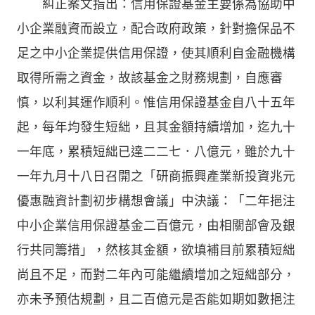
糾正案文指出：信用保證基金主要係為協助中
小企業融資而設立，配合政府政策，針對擔保品不
足之中小企業提供信用保證，使其順利自金融機構
取得所需之資金，故該基金之財務規劃，自應審
慎，以利其運作順利。惟信用保證基金自八十五年
起，每年均發生短絀，且其金額持續增加，迄九十
一年底，累積短絀已達二二七．八億元，雖於九十
一年九月十八日召開之「研商振興產業新投資兆元
優惠融資計劃初步構想會議」中決議：「二年挹注
中小企業信用保證基金二百億元，由相關部會及銀
行共同籌措」，然核其金額，欲填補目前累積短絀
尚且不足，而對二年內可能繼續增加之短絀部分，
亦未予預估規劃，且二百億元是否能如期如數挹注