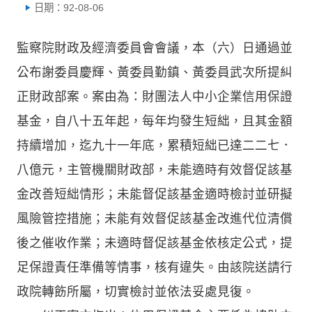
日期：92-08-06
監察院財政及經濟委員會會議，本（六）日通過並
公布謝委員慶輝、黃委員勤鎮、黃委員武次所提糾
正財政部案。案由為：財團法人中小企業信用保證
基金，自八十五年起，每年均發生短絀，且其金額
持續增加，迄九十一年底，累積短絀已達二二七．
八億元，主管機關財政部，未能適時有效督促該基
金改善短絀情形；未能督促該基金適時檢討並研擬
風險管控措施；未能有效督促該基金改進代位清償
後之催收作業；未適時督促該基金依核定公式，提
足保證責任準備等情事，核有違失。由該院送請行
政院轉飭所屬，切實檢討並依法妥處見復。