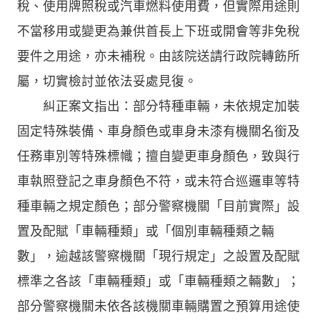
稅、使用牌照稅或汽車燃料使用費，但實際用途則
不當移用或變更為兼供首長上下班或開會等非免稅
要件之用途，亦未補稅。由該院送請行政院轉飭所
屬，切實檢討並依法妥處見復。
糾正案文指出：部分特種車輛，未依規定加裝
固定特殊裝備、車身顏色或車身未漆有機關名銜及
任務車別等特殊標幟；擅自變更車身顏色，致與行
車執照登記之車身顏色不符，或未符合巡邏車等特
種車輛之規定顏色；部分警察機關「目前實際」設
置及配賦「車輛種類」或「個別車輛種類之輛
數」，逾越該警察機關「現行規定」之設置及配賦
標準之各該「車輛種類」或「車輛種類之輛數」；
部分警察機關未依各該機關車輛購置之預算用途使