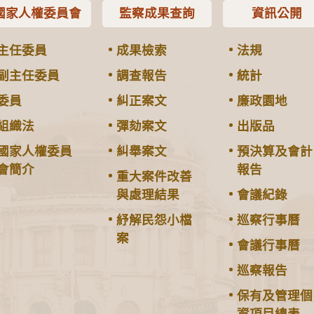
國家人權委員會
監察成果查詢
資訊公開
主任委員
成果檢索
法規
副主任委員
調查報告
統計
委員
糾正案文
廉政園地
組織法
彈劾案文
出版品
國家人權委員
糾舉案文
預決算及會計
會簡介
報告
重大案件改善
與處理結果
會議紀錄
紓解民怨小檔
巡察行事曆
案
會議行事曆
巡察報告
保有及管理個
資項目總表