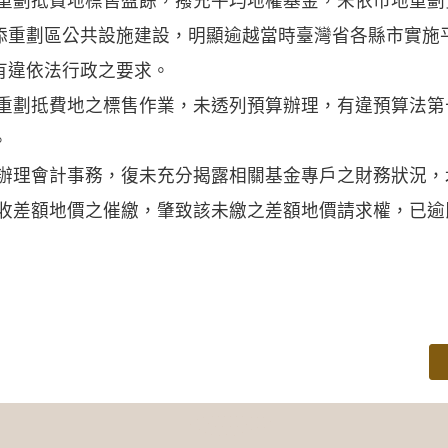
地重劃抵費地標售盈餘，撥充平均地權基金，未依市地重
添重劃區公共設施建設，明顯逾越當時臺灣省各縣市實施
有違依法行政之要求。
地重劃抵費地之標售作業，未透列預算辦理，有違預算法
。
序辦理會計事務，復未充分揭露相關基金專戶之財務狀況，
應收差額地價之催繳，肇致該未繳之差額地價請求權，已