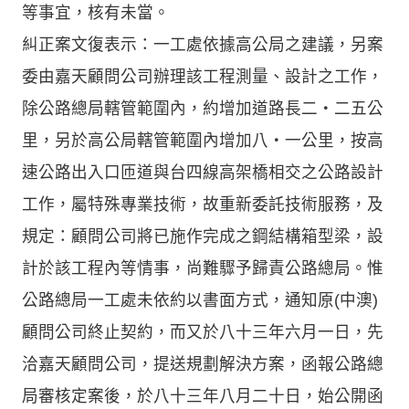
等事宜，核有未當。
糾正案文復表示：一工處依據高公局之建議，另案
委由嘉天顧問公司辦理該工程測量、設計之工作，
除公路總局轄管範圍內，約增加道路長二‧二五公
里，另於高公局轄管範圍內增加八‧一公里，按高
速公路出入口匝道與台四線高架橋相交之公路設計
工作，屬特殊專業技術，故重新委託技術服務，及
規定：顧問公司將已施作完成之鋼結構箱型梁，設
計於該工程內等情事，尚難驟予歸責公路總局。惟
公路總局一工處未依約以書面方式，通知原(中澳)
顧問公司終止契約，而又於八十三年六月一日，先
洽嘉天顧問公司，提送規劃解決方案，函報公路總
局審核定案後，於八十三年八月二十日，始公開函