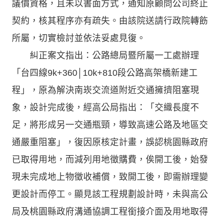
議價資格，且未以書面方式，通知原顧問公司終止
契約，核其程序亦有疏失。由該院送請行政院轉飭
所屬，切實檢討並依法妥處見復。
糾正案文指出：公路總局暨所屬一工處辦理
「台四線9k+360│10k+810段公路高架橋新建工
程」，原為解決南崁交流道附近交通擁擠阻塞現
象，設計完成後，經高公局指出：「交織長度不
足，將形成另一交通瓶頸，導致高速公路及地區交
通嚴重阻塞」，復因原核定計畫，誤認桃園縣政府
已取得用地，而減列用地徵購費，俟開工後，始發
現未完成地上物徵收補償，致開工後，即需辦理變
更設計而停工。顯見該工程規劃設計時，未與高公
局及桃園縣政府溝通協調工程銜接介面及用地取得