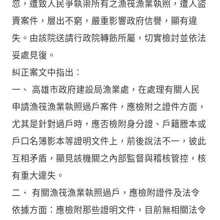
忽，遭致人民爭執渠所有之漁筏漁業執照，遭人盜
賣案件，層出不窮，嚴重影響政府信譽，顯有違
失。由該院送請行政院轉飭所屬，切實檢討並依法
妥處見復。
糾正案文中指出：
一、 高雄市政府建設局漁業處，在處理有關人民
申請漁筏漁業執照過戶案件，應檢附之證件方面，
尤其是針對過戶時，應否檢附身分證、戶籍謄本或
戶口名簿影本等證明文件上，前後說法不一，彼此
互相矛盾，顯見該機關之內部監督與稽核管控，核
有重大違失。
二、 有關漁筏漁業執照過戶，應檢附證件及法令
依據方面：應檢附那些證明文件，目前無相關法令