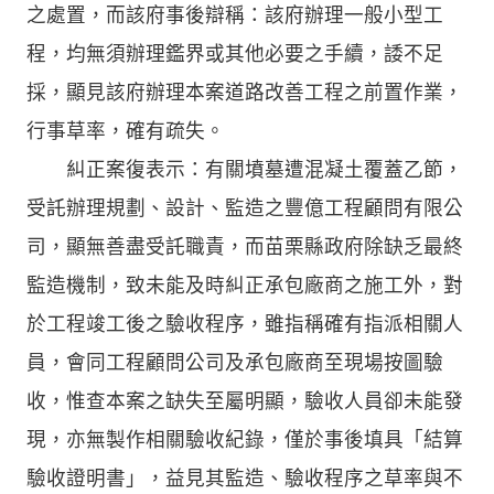
之處置，而該府事後辯稱：該府辦理一般小型工
程，均無須辦理鑑界或其他必要之手續，諉不足
採，顯見該府辦理本案道路改善工程之前置作業，
行事草率，確有疏失。
糾正案復表示：有關墳墓遭混凝土覆蓋乙節，
受託辦理規劃、設計、監造之豐億工程顧問有限公
司，顯無善盡受託職責，而苗栗縣政府除缺乏最終
監造機制，致未能及時糾正承包廠商之施工外，對
於工程竣工後之驗收程序，雖指稱確有指派相關人
員，會同工程顧問公司及承包廠商至現場按圖驗
收，惟查本案之缺失至屬明顯，驗收人員卻未能發
現，亦無製作相關驗收紀錄，僅於事後填具「結算
驗收證明書」，益見其監造、驗收程序之草率與不