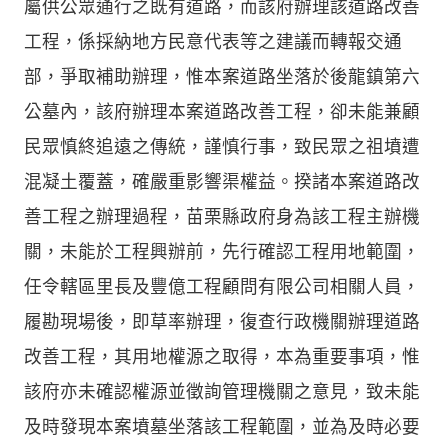
屬供公眾通行之既有道路，而該府辦理該道路改善
工程，係採納地方民意代表等之建議而轉報交通
部，爭取補助辦理，惟本案道路坐落於後龍鎮第六
公墓內，該府辦理本案道路改善工程，卻未能兼顧
民眾慎終追遠之傳統，謹慎行事，致民眾之祖墳遭
混凝土覆蓋，確嚴重影響渠權益。揆諸本案道路改
善工程之辦理過程，苗栗縣政府身為該工程主辦機
關，未能於工程興辦前，先行確認工程用地範圍，
任令轄區里長及豐億工程顧問有限公司相關人員，
履勘現場後，即草率辦理，復查行政機關辦理道路
改善工程，其用地權源之取得，本為重要事項，惟
該府亦未確認權源並徵詢管理機關之意見，致未能
及時發現本案墳墓坐落該工程範圍，並為及時必要