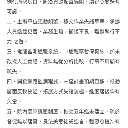
例行施政項目，防疫資源配置偏頗，漠視心態殊有
可議。
二、主辦單位更動頻繁，移交作業失諸草率，承辦
人員迭經更替，業務生疏，銜接不良，難辭執行不
力 之咎。
三、電腦監測通報系統，中途輕率暫停實施，卻未
改採人工彙總，資料無從分析比較，行事不周顯有
疏失。
四、開發網路監測程式，未達計畫預期目標，推動
層面反較狹隘，拓展方式失諸消極，進度落後均有
欠當。
五、院內感染獎懲制度，推動五年迄未建立，疏於
督促無以落實，良法美意徒託空言，輕忽怠慢洵有