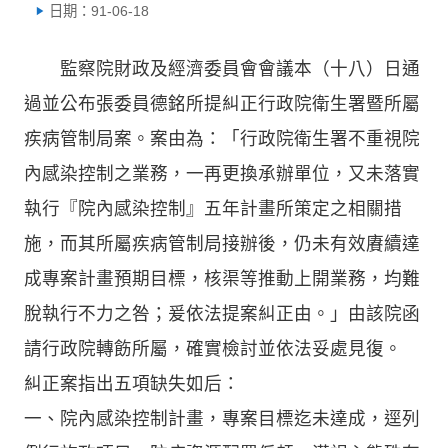
日期：91-06-18
監察院財政及經濟委員會會議本（十八）日通
過並公布張委員德銘所提糾正行政院衛生署暨所屬
疾病管制局案。案由為：「行政院衛生署不重視院
內感染控制之業務，一再更換承辦單位，又未落實
執行『院內感染控制』五年計畫所策定之相關措
施，而其所屬疾病管制局接辦後，仍未有效賡續達
成專案計畫預期目標，核渠等推動上開業務，均難
脫執行不力之咎；爰依法提案糾正由。」由該院函
請行政院轉飭所屬，確實檢討並依法妥處見復。
糾正案指出五項缺失如后：
一、院內感染控制計畫，專案目標迄未達成，逕列