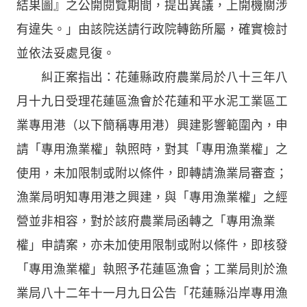
結果圖』之公開閱覽期間，提出異議，上開機關涉
有違失。」由該院送請行政院轉飭所屬，確實檢討
並依法妥處見復。
糾正案指出：花蓮縣政府農業局於八十三年八
月十九日受理花蓮區漁會於花蓮和平水泥工業區工
業專用港（以下簡稱專用港）興建影響範圍內，申
請「專用漁業權」執照時，對其「專用漁業權」之
使用，未加限制或附以條件，即轉請漁業局審查；
漁業局明知專用港之興建，與「專用漁業權」之經
營並非相容，對於該府農業局函轉之「專用漁業
權」申請案，亦未加使用限制或附以條件，即核發
「專用漁業權」執照予花蓮區漁會；工業局則於漁
業局八十二年十一月九日公告「花蓮縣沿岸專用漁